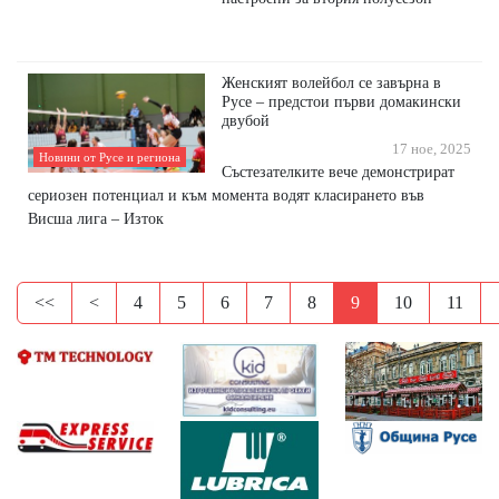
Женският волейбол се завърна в
Русе – предстои първи домакински
двубой
17 ное, 2025
Новини от Русе и региона
Състезателките вече демонстрират
сериозен потенциал и към момента водят класирането във
Висша лига – Изток
<<
<
4
5
6
7
8
9
10
11