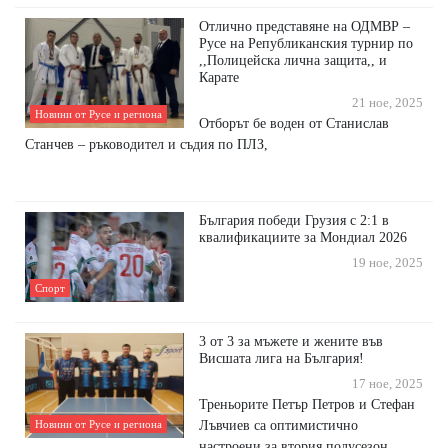
Отлично представяне на ОДМВР –
Русе на Републиканския турнир по
,,Полицейска лична защита,, и
Карате
21 ное, 2025
Новини от Русе и региона
Отборът бе воден от Станислав
Станчев – ръководител и съдия по ПЛЗ,
България победи Грузия с 2:1 в
квалификациите за Мондиал 2026
19 ное, 2025
Спорт
3 от 3 за мъжете и жените във
Висшата лига на България!
17 ное, 2025
Треньорите Петър Петров и Стефан
Лъвчиев са оптимистично
Новини от Русе и региона
настроени за втория полусезон