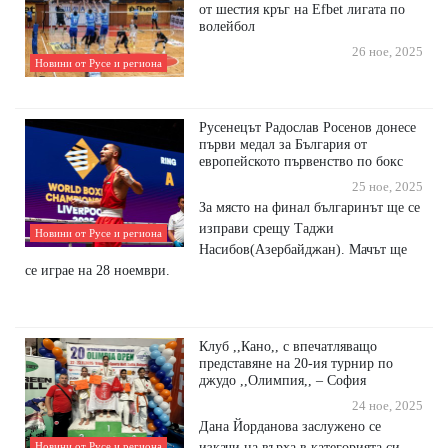
от шестия кръг на Efbet лигата по
волейбол
26 ное, 2025
Новини от Русе и региона
Русенецът Радослав Росенов донесе
първи медал за България от
европейското първенство по бокс
25 ное, 2025
За място на финал българинът ще се
изправи срещу Таджи
Новини от Русе и региона
Насибов(Азербайджан). Мачът ще
се играе на 28 ноември.
Клуб ,,Кано,, с впечатляващо
представяне на 20-ия турнир по
джудо ,,Олимпия,, – София
24 ное, 2025
Дана Йорданова заслужено се
изкачи на върха в категорията си
Новини от Русе и региона