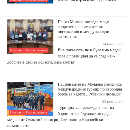
Пенчо Милков награди млади
спортисти за високите им
постижения в международни
състезания
24 ное, 2025
Вие показахте, че в Русе има млади
Новини от Русе и региона
хора с потенциал да са сред най-
добрите в своите области, каза кметът
Националите на Молдова спечелиха
международния турнир по свободна
борба за кадети ,,Русенски легенди“
23 ное, 2025
Турнирът се провежда в чест на
Новини от Русе и региона
борци от крайдунавския град с
медали от Олимпийски игри, Световни и Европейски
шампионати