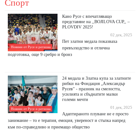
Спорт
Кано Русе с впечатляващо
представяне на ,,BOJILOVA CUP,, –
PLOVDIV 2025!
02 дек, 2025
Пет златни медала показваха
Новини от Русе и региона
превъзходство и отлична
подготовка, още 9 сребро и бронз
24 медала и Златна купа за златните
рибки на Фондация „Александър
Русев“ - празник на смелостта,
усилията и сбъднатите малки
големи мечти
01 дек, 2025
Новини от Русе и региона
Адаптираното плуване не е просто
занимание – то е терапия, емоция, увереност и стъпка напред
към по-справедливо и приемaщо общество