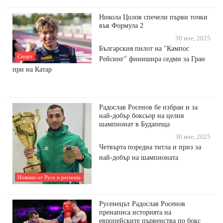
Никола Цолов спечели първи точки
във Формула 2
30 ное, 2025
Българския пилот на "Кампос
Спорт
Рейсинг" финишира седми за Гран
при на Катар
Радослав Росенов бе избран и за
най-добър боксьор на целия
шампионат в Будапеща
30 ное, 2025
Четвърта поредна титла и приз за
най-добър на шампионата
Новини от Русе и региона
Русенецът Радослав Росенов
пренаписа историята на
европейските първенства по бокс