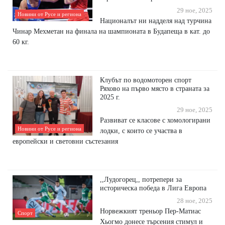
29 ное, 2025
Новини от Русе и региона
Националът ни надделя над турчина
Чинар Мехметан на финала на шампионата в Будапеща в кат. до
60 кг.
Клубът по водомоторен спорт
Ряхово на първо място в страната за
2025 г.
29 ное, 2025
Развиват се класове с хомологирани
Новини от Русе и региона
лодки, с които се участва в
европейски и световни състезания
,,Лудогорец,, потрепери за
историческа победа в Лига Европа
28 ное, 2025
Норвежкият треньор Пер-Матиас
Спорт
Хьогмо донесе търсения стимул и