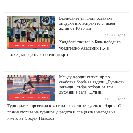
Беленските тигрици останаха
лидерки в класирането с пълен
актив от 10 точки
23 ное, 2025
Хандбалистките на Бяла победиха
Новини от Русе и региона
убедително Академик ПУ в
последната среща от есенния кръг
Международният турнир по
свободна борба за кадети ,,Русенски
легенди,, събра отбори от три
държави в зала ,,Дунав,,
Новини от Русе и региона
23 ное, 2025
Турнирът се провежда в чест на известните русенски борци. О
рганизаторите на турнира учредиха и специална награда на
името на Стефан Николов