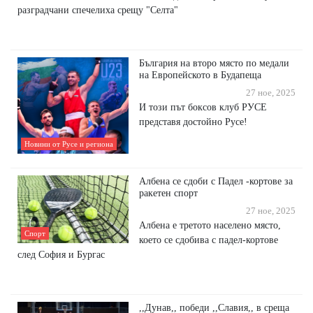
разградчани спечелиха срещу "Селта"
България на второ място по медали
на Европейското в Будапеща
27 ное, 2025
И този път боксов клуб РУСЕ
представя достойно Русе!
Новини от Русе и региона
Албена се сдоби с Падел -кортове за
ракетен спорт
27 ное, 2025
Албена е третото населено място,
Спорт
което се сдобива с падел-кортове
след София и Бургас
,,Дунав,, победи ,,Славия,, в среща