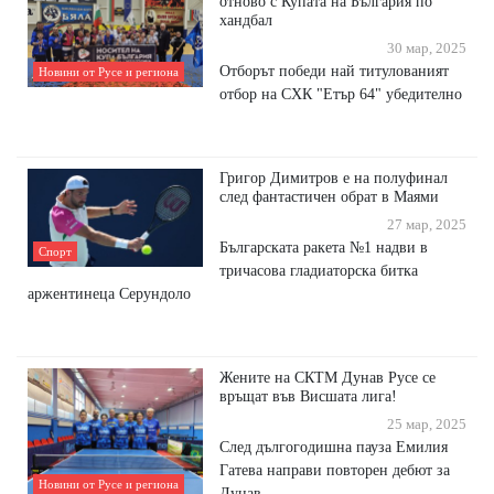
отново с Купата на България по
хандбал
30 мар, 2025
Отборът победи най титулованият
Новини от Русе и региона
отбор на СХК "Етър 64" убедително
Григор Димитров е на полуфинал
след фантастичен обрат в Маями
27 мар, 2025
Българската ракета №1 надви в
Спорт
тричасова гладиаторска битка
аржентинеца Серундоло
Жените на СКТМ Дунав Русе се
връщат във Висшата лига!
25 мар, 2025
След дългогодишна пауза Емилия
Гатева направи повторен дебют за
Новини от Русе и региона
Дунав