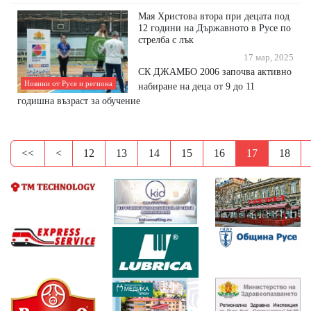
Мая Христова втора при децата под
12 години на Държавното в Русе по
стрелба с лък
17 мар, 2025
СК ДЖАМБО 2006 започва активно
Новини от Русе и региона
набиране на деца от 9 до 11
годишна възраст за обучение
<<
<
12
13
14
15
16
17
18