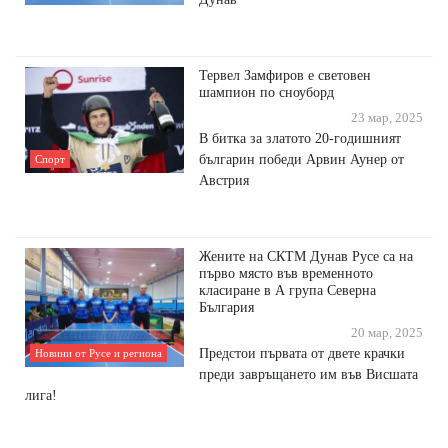
Тервел Замфиров е световен
шампион по сноуборд
23 мар, 2025
В битка за златото 20-годишният
българин победи Арвин Аунер от
Спорт
Австрия
Жените на СКТМ Дунав Русе са на
първо място във временното
класиране в А група Северна
България
20 мар, 2025
Предстои първата от двете крачки
Новини от Русе и региона
преди завръщането им във Висшата
лига!