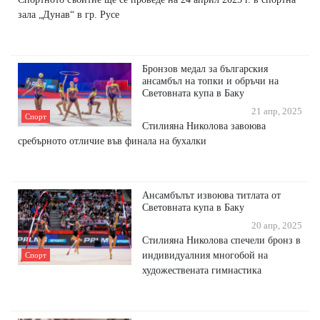
зала „Дунав“ в гр. Русе
Бронзов медал за българския
ансамбъл на топки и обръчи на
Световната купа в Баку
21 апр, 2025
Спорт
Стилияна Николова завоюва
сребърното отличие във финала на бухалки
Ансамбълът извоюва титлата от
Световната купа в Баку
20 апр, 2025
Стилияна Николова спечели бронз в
индивидуалния многобой на
Спорт
художествената гимнастика