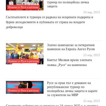
турнир по полицейска лична
защита
Новини от Русе и региона
24 апр, 2025
Състезателите в турнира се радваха на искрената подкрепа и
бурни аплодисменти в публиката от страна на младите
доброволци
Златно шампанско за петкратния
шампион на Европа Ангел Русев
23 апр, 2025
Кметът Милков връчи златната
Новини от Русе и региона
значка „Русе“ на шампиона
Русе за пръв път е домакин на
републикански турнир по
Новини от Русе и региона
полицейска лична защита и карате
за служители на МВР
22 апр, 2025
Спортното събитие ще се проведе на 24 април 2025 г. в спортна