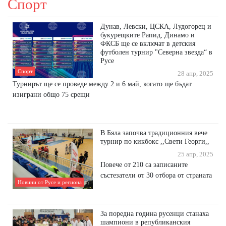
Спорт
Дунав, Левски, ЦСКА, Лудогорец и
букурещките Рапид, Динамо и
ФКСБ ще се включат в детския
футболен турнир "Северна звезда“ в
Русе
Спорт
28 апр, 2025
Турнирът ще се проведе между 2 и 6 май, когато ще бъдат
изиграни общо 75 срещи
В Бяла започва традиционния вече
турнир по кикбокс ,,Свети Георги,,
25 апр, 2025
Повече от 210 са записаните
състезатели от 30 отбора от страната
Новини от Русе и региона
За поредна година русенци станаха
шампиони в републиканския