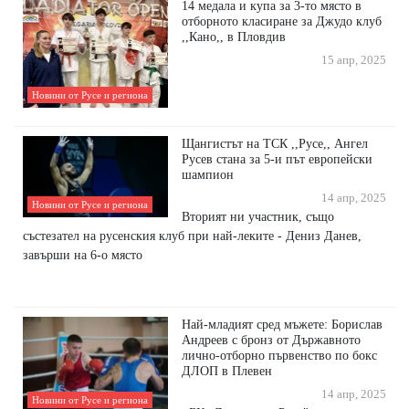
14 медала и купа за 3-то място в
отборното класиране за Джудо клуб
,,Кано,, в Пловдив
15 апр, 2025
Новини от Русе и региона
Щангистът на ТСК ,,Русе,, Ангел
Русев стана за 5-и път европейски
шампион
14 апр, 2025
Новини от Русе и региона
Вторият ни участник, също
състезател на русенския клуб при най-леките - Дениз Данев,
завърши на 6-о място
Най-младият сред мъжете: Борислав
Андреев с бронз от Държавното
лично-отборно първенство по бокс
ДЛОП в Плевен
14 апр, 2025
Новини от Русе и региона