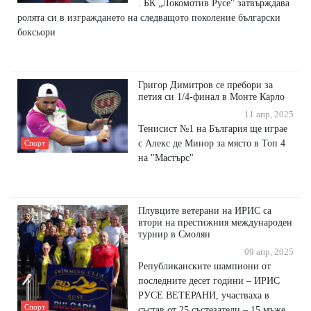
. БК „Локомотив Русе" затвърждава
ролята си в изграждането на следващото поколение български
боксьори
Григор Димитров се пребори за
петия си 1/4-финал в Монте Карло
11 апр, 2025
Тенисист №1 на България ще играе
с Алекс де Минор за място в Топ 4
Спорт
на "Мастърс"
Плувците ветерани на ИРИС са
втори на престижния международен
турнир в Смолян
09 апр, 2025
Републиканските шампиони от
последните десет години – ИРИС
РУСЕ ВЕТЕРАНИ, участваха в
Спорт
състав от 25 състезатели – 15 мъже