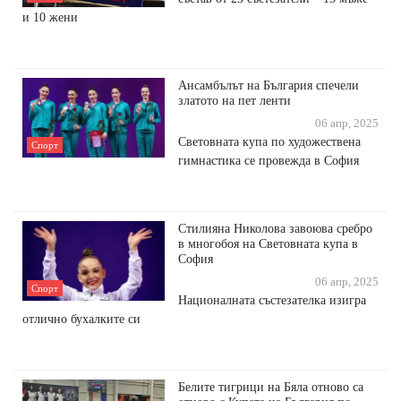
и 10 жени
Ансамбълът на България спечели
златото на пет ленти
06 апр, 2025
Световната купа по художествена
Спорт
гимнастика се провежда в София
Стилияна Николова завоюва сребро
в многобоя на Световната купа в
София
06 апр, 2025
Спорт
Националната състезателка изигра
отлично бухалките си
Белите тигрици на Бяла отново са