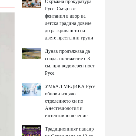
Окръжна прокуратура –
Русе: Смърт от
фентанил в двор на
детска градина доведе
до разкриването на
двете престъпни групи
Дунав продължава да
спада- понижение с 3
см. при водомерен пост
Русе.
УМБАЛ МЕДИКА Русе
обнови изцяло
отделението си по
Анестезиология и
интензивно лечение
Традиционният панаир