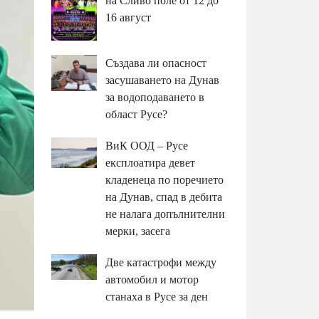
на Сливо поле от 12 до
16 август
Създава ли опасност
засушаването на Дунав
за водоподаването в
област Русе?
ВиК ООД – Русе
експлоатира девет
кладенеца по поречието
на Дунав, спад в дебита
не налага допълнителни
мерки, засега
Две катастрофи между
автомобил и мотор
станаха в Русе за ден