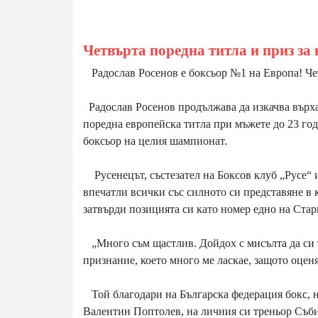
Четвърта поредна титла и приз за
Радослав Росенов е боксьор №1 на Европа! Чет
Радослав Росенов продължава да изкачва върха
поредна европейска титла при мъжете до 23 год
боксьор на целия шампионат.
Русенецът, състезател на Боксов клуб „Русе“ 
впечатли всички със силното си представяне в 
затвърди позицията си като номер едно на Стар
„Много съм щастлив. Дойдох с мисълта да си т
признание, което много ме ласкае, защото оцен
Той благодари на Българска федерация бокс, 
Валентин Поптолев, на личния си треньор Съби