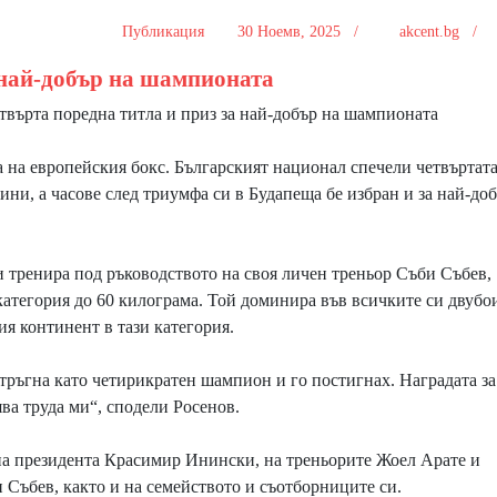
Публикация
30 Ноемв, 2025 /
akcent.bg /
 най-добър на шампионата
върта поредна титла и приз за най-добър на шампионата
 на европейския бокс. Българският национал спечели четвъртата
ини, а часове след триумфа си в Будапеща бе избран и за най-до
и тренира под ръководството на своя личен треньор Съби Събев,
категория до 60 килограма. Той доминира във всичките си двубо
ия континент в тази категория.
ръгна като четирикратен шампион и го постигнах. Наградата за
ява труда ми“, сподели Росенов.
на президента Красимир Инински, на треньорите Жоел Арате и
 Събев, както и на семейството и съотборниците си.