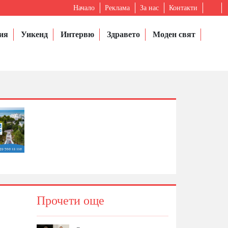
Начало
Реклама
За нас
Контакти
ия
Уикенд
Интервю
Здравето
Моден свят
Прочети още