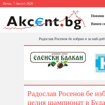
Петък, 7 Август 2026
Новини 
Винен с
Радослав Росенов бе избран и за най-до
Радослав Росенов бе изб
целия шампионат в Буд