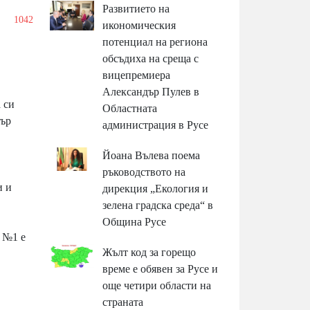
Развитието на
1042
икономическия
потенциал на региона
обсъдиха на среща с
вицепремиера
Александър Пулев в
 си
Областната
бър
администрация в Русе
Йоана Вълева поема
ръководството на
и и
дирекция „Екология и
зелена градска среда“ в
Община Русе
 №1 е
Жълт код за горещо
време е обявен за Русе и
още четири области на
страната