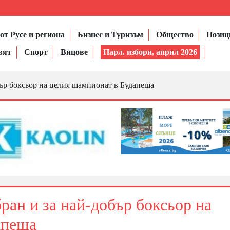
от Русе и региона
Бизнес и Туризъм
Общество
Позиц
вят
Спорт
Вицове
Парл. избори, април 2026
бър боксьор на целия шампионат в Будапеща
ран и за най-добър боксьор на
апеща