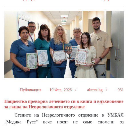
Публикация
10 Фев, 2026 /
akcent.bg /
931
Пациентка превърна лечението си в книга и вдъхновение
за екипа на Неврологичното отделение
Стените на Неврологичното отделение в УМБАЛ
„Медика Русе“ вече носят не само спомени за