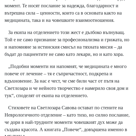
момент. Те носят послание за надежда, благодарност и
вътрешна сила – ценности, които са в основата както на
медицината, така и на човешките взаимоотношения.
За екипа на отделението този жест е дълбоко вълнуващ.
Той е не само признание за професионализма и грижата, но
и напомняне за истинския смисъл на тяхната мисия – да
бъдат до пациентите не само като лекари, но и като хора.
„Подобни моменти ни напомнят, че медицината е много
повече от лечение – тя е съпричастност, подкрепа и
вдъхновение. За нас е чест, че сме били част от пътя на
Светлозара и че нейното творчество е намерило своя дом и
тук“, споделят от екипа на отделението.
Стиховете на Светлозара Савова остават по стените на
Неврологичното отделение – като тихо, но силно послание,
че дори в най-трудните моменти човешкият дух може да
създава красота. А книгата „Повече“, довършена именно в