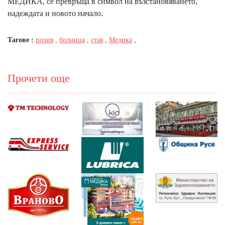
МЕДИКА, се превръща в символ на възстановяването,
надеждата и новото начало.
Тагове :
позия
,
болница
,
стая
,
Медика
,
Прочети още