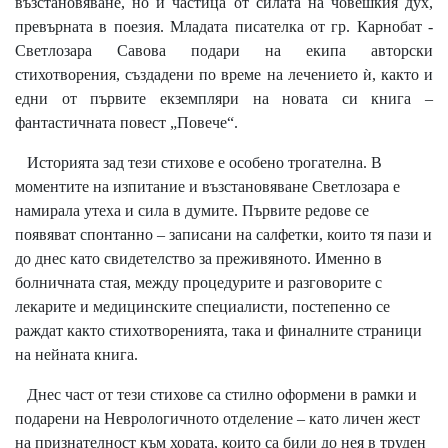
възстановяване, но и частица от силата на човешкия дух,
превърната в поезия. Младата писателка от гр. Карнобат -
Светлозара Савова подари на екипа авторски
стихотворения, създадени по време на лечението ѝ, както и
едни от първите екземпляри на новата си книга –
фантастичната повест „Повече“.
Историята зад тези стихове е особено трогателна. В
моментите на изпитание и възстановяване Светлозара е
намирала утеха и сила в думите. Първите редове се
появяват спонтанно – записани на салфетки, които тя пази и
до днес като свидетелство за преживяното. Именно в
болничната стая, между процедурите и разговорите с
лекарите и медицинските специалисти, постепенно се
раждат както стихотворенията, така и финалните страници
на нейната книга.
Днес част от тези стихове са стилно оформени в рамки и
подарени на Неврологичното отделение – като личен жест
на признателност към хората, които са били до нея в труден