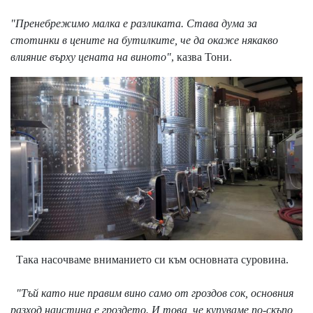
"Пренебрежимо малка е разликата. Става дума за
стотинки в цените на бутилките, че да окаже някакво
влияние върху цената на виното"
, казва Тони.
Така насочваме вниманието си към основната суровина.
"Тъй като ние правим вино само от гроздов сок, основния
разход наистина е гроздето. И това, че купуваме по-скъпо