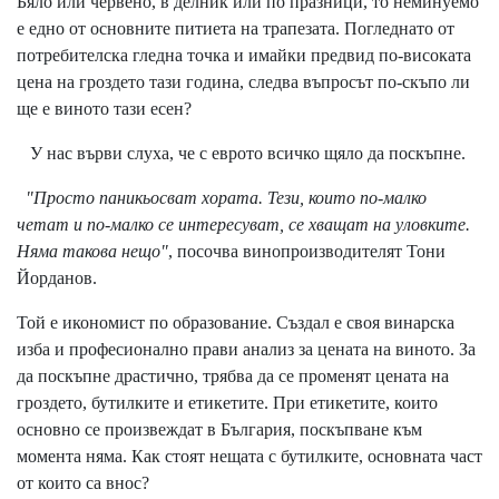
Бяло или червено, в делник или по празници, то неминуемо
е едно от основните питиета на трапезата. Погледнато от
потребителска гледна точка и имайки предвид по-високата
цена на гроздето тази година, следва въпросът по-скъпо ли
ще е виното тази есен?
У нас върви слуха, че с еврото всичко щяло да поскъпне.
"Просто паникьосват хората. Тези, които по-малко
четат и по-малко се интересуват, се хващат на уловките.
Няма такова нещо"
, посочва винопроизводителят Тони
Йорданов.
Той е икономист по образование. Създал е своя винарска
изба и професионално прави анализ за цената на виното. За
да поскъпне драстично, трябва да се променят цената на
гроздето, бутилките и етикетите. При етикетите, които
основно се произвеждат в България, поскъпване към
момента няма. Как стоят нещата с бутилките, основната част
от които са внос?