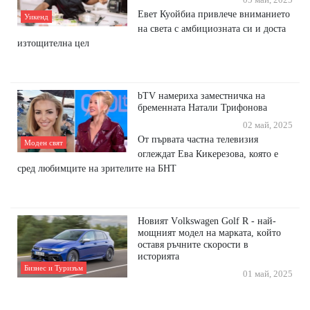
05 май, 2025
Евет Куойбиа привлече вниманието
Уикенд
на света с амбициозната си и доста
изтощителна цел
bTV намериха заместничка на
бременната Натали Трифонова
02 май, 2025
От първата частна телевизия
Моден свят
оглеждат Ева Кикерезова, която е
сред любимците на зрителите на БНТ
Hoвият Vоlkѕwаgеn Gоlf R - нaй-
мoщният мoдeл нa мapĸaтa, ĸoйтo
ocтaвя pъчнитe cĸopocти в
иcтopиятa
Бизнес и Туризъм
01 май, 2025