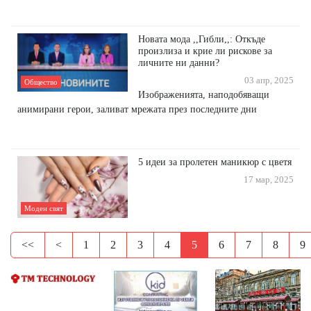
Новата мода ,,Гибли,,: Откъде
произлиза и крие ли рискове за
личните ни данни?
03 апр, 2025
Общество
Изображенията, наподобяващи
анимирани герои, заливат мрежата през последните дни
5 идеи за пролетен маникюр с цветя
17 мар, 2025
Моден свят
<<
<
1
2
3
4
5
6
7
8
9