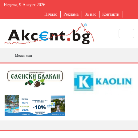
Неделя, 9 Август 2026
Начало
Реклама
За нас
Контакти
Моден свят