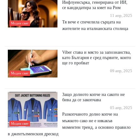
Инфлуенсърка, генерирана от ИИ,
се кандидатира за кмет на Рим
11 апр, 2025
Тя вече е спечелила сърцата на
Моден свят
жителите на италианската столица
Viber става и място за запознанства,
като България е сред първите, които
ще го пробват
09 апр, 2025
Моден свят
Защо долното копче на сакото не
бива да се закопчава
05 апр, 2025
Разкопчаното долно копче на
мъжкото сако не е някакъв
Моден свят
моментен тренд, а основно правило
в джентълменския дрескод