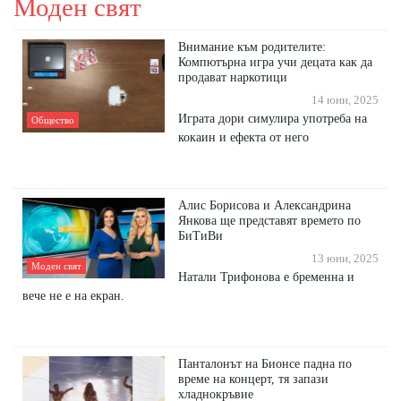
Моден свят
Внимание към родителите:
Компютърна игра учи децата как да
продават наркотици
14 юни, 2025
Играта дори симулира употреба на
Общество
кокаин и ефекта от него
Алис Борисова и Александрина
Янкова ще представят времето по
БиТиВи
13 юни, 2025
Моден свят
Натали Трифонова е бременна и
вече не е на екран.
Панталонът на Бионсе падна по
време на концерт, тя запази
хладнокръвие