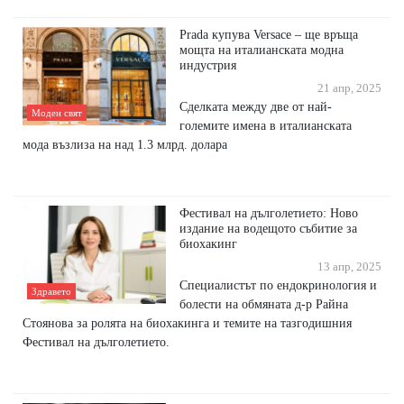
Prada купува Versace – ще връща
мощта на италианската модна
индустрия
21 апр, 2025
Сделката между две от най-
Моден свят
големите имена в италианската
мода възлиза на над 1.3 млрд. долара
Фестивал на дълголетието: Ново
издание на водещото събитие за
биохакинг
13 апр, 2025
Специалистът по ендокринология и
Здравето
болести на обмяната д-р Райна
Стоянова за ролята на биохакинга и темите на тазгодишния
Фестивал на дълголетието.