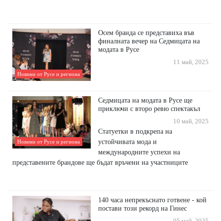
Осем бранда се представиха във
финалната вечер на Седмицата на
модата в Русе
11 май, 2025
Новини от Русе и региона
Седмицата на модата в Русе ще
приключи с второ ревю спектакъл
10 май, 2025
Статуетки в подкрепа на
устойчивата мода и
Новини от Русе и региона
международните успехи на
представените брандове ще бъдат връчени на участниците
140 часа непрекъснато готвене - кой
постави този рекорд на Гинес