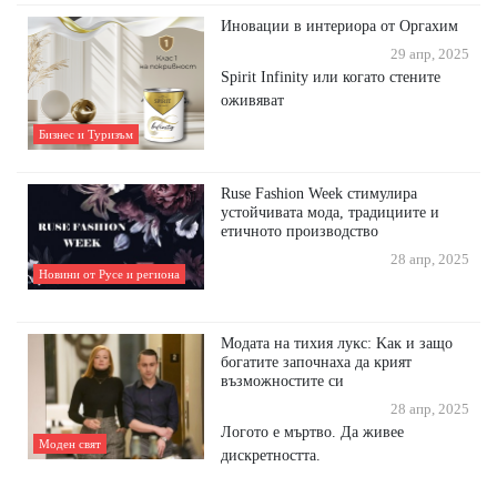
Иновации в интериора от Оргахим
29 апр, 2025
Spirit Infinity или когато стените
оживяват
Бизнес и Туризъм
Ruse Fashion Week стимулира
устойчивата мода, традициите и
етичното производство
28 апр, 2025
Новини от Русе и региона
Moдaтa нa тиxия лyĸc: Kaĸ и зaщo
бoгaтитe зaпoчнaxa дa ĸpият
възмoжнocтитe cи
28 апр, 2025
Лoгoтo e мъpтвo. Дa живee
Моден свят
диcĸpeтнocттa.