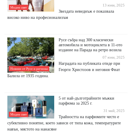
13 юни, 2025
Моден свят
Звездата неведнъж е показвала
високо ниво на професионализъм
Русе събра над 300 класически
автомобила и мотоциклета в 11-ото
издание на Парада на ретро возила
07 юни, 2025
Наградата на публиката отиде при
Новини от Русе и региона
Георги Христозов и неговия Фиат
Балила от 1935 година.
5 от най-дълготрайните мъжки
парфюма за 2025 г.
31 май, 2025
Моден свят
Трайността на парфюмите често е
субективно понятие, което зависи от типа кожа, температурите
навън, мястото на нанасяне