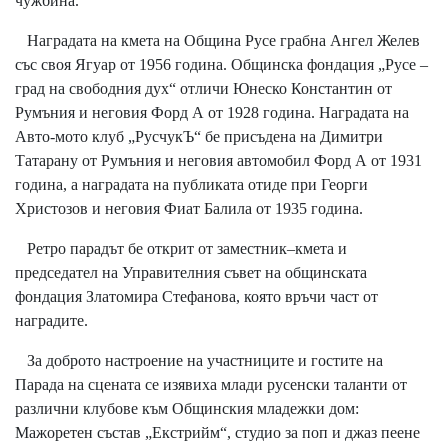
чужбина.
Наградата на кмета на Община Русе грабна Ангел Желев
със своя Ягуар от 1956 година. Общинска фондация „Русе –
град на свободния дух“ отличи Юнеско Константин от
Румъния и неговия Форд А от 1928 година. Наградата на
Авто-мото клуб „РусчукЪ“ бе присъдена на Димитри
Татарану от Румъния и неговия автомобил Форд А от 1931
година, а наградата на публиката отиде при Георги
Христозов и неговия Фиат Балила от 1935 година.
Ретро парадът бе открит от заместник–кмета и
председател на Управителния съвет на общинската
фондация Златомира Стефанова, която връчи част от
наградите.
За доброто настроение на участниците и гостите на
Парада на сцената се изявиха млади русенски таланти от
различни клубове към Общинския младежки дом:
Мажоретен състав „Екстрийм“, студио за поп и джаз пеене