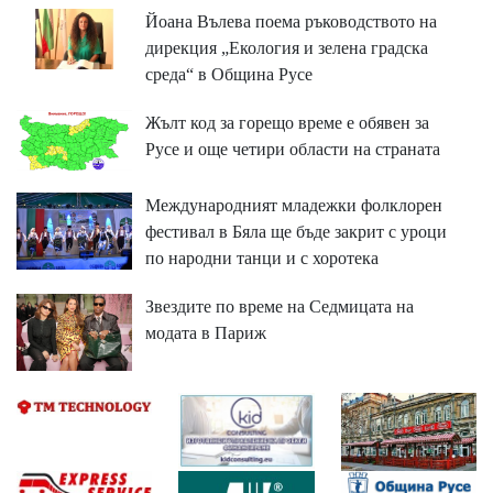
Йоана Вълева поема ръководството на
дирекция „Екология и зелена градска
среда“ в Община Русе
Жълт код за горещо време е обявен за
Русе и още четири области на страната
Международният младежки фолклорен
фестивал в Бяла ще бъде закрит с уроци
по народни танци и с хоротека
Звездите по време на Седмицата на
модата в Париж