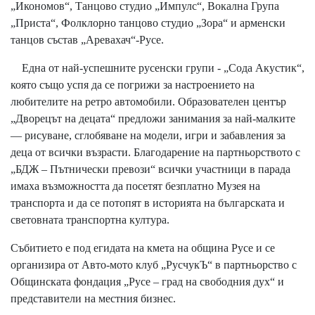
„Икономов“, Танцово студио „Импулс“, Вокална Група
„Приста“, Фолклорно танцово студио „Зора“ и арменски
танцов състав „Аревахач“-Русе.
Една от най-успешните русенски групи - „Сода Акустик“,
която също успя да се погрижи за настроението на
любителите на ретро автомобили. Образователен център
„Дворецът на децата“ предложи занимания за най-малките
— рисуване, сглобяване на модели, игри и забавления за
деца от всички възрасти. Благодарение на партньорството с
„БДЖ – Пътнически превози“ всички участници в парада
имаха възможността да посетят безплатно Музея на
транспорта и да се потопят в историята на българската и
световната транспортна култура.
Събитието е под егидата на кмета на община Русе и се
организира от Авто-мото клуб „РусчукЪ“ в партньорство с
Общинската фондация „Русе – град на свободния дух“ и
представители на местния бизнес.