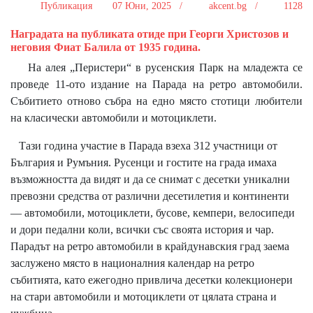
Публикация
07 Юни, 2025 /
akcent.bg /
1128
Наградата на публиката отиде при Георги Христозов и
неговия Фиат Балила от 1935 година.
На алея „Перистери“ в русенския Парк на младежта се
проведе 11-ото издание на Парада на ретро автомобили.
Събитието отново събра на едно място стотици любители
на класически автомобили и мотоциклети.
Тази година участие в Парада взеха 312 участници от
България и Румъния. Русенци и гостите на града имаха
възможността да видят и да се снимат с десетки уникални
превозни средства от различни десетилетия и континенти
— автомобили, мотоциклети, бусове, кемпери, велосипеди
и дори педални коли, всички със своята история и чар.
Парадът на ретро автомобили в крайдунавския град заема
заслужено място в националния календар на ретро
събитията, като ежегодно привлича десетки колекционери
на стари автомобили и мотоциклети от цялата страна и