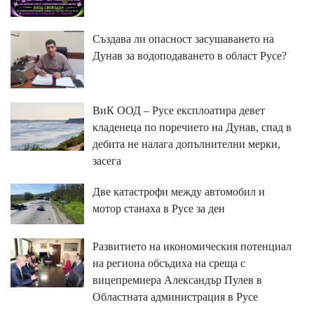
Създава ли опасност засушаването на
Дунав за водоподаването в област Русе?
ВиК ООД – Русе експлоатира девет
кладенеца по поречието на Дунав, спад в
дебита не налага допълнителни мерки,
засега
Две катастрофи между автомобил и
мотор станаха в Русе за ден
Развитието на икономическия потенциал
на региона обсъдиха на среща с
вицепремиера Александър Пулев в
Областната администрация в Русе