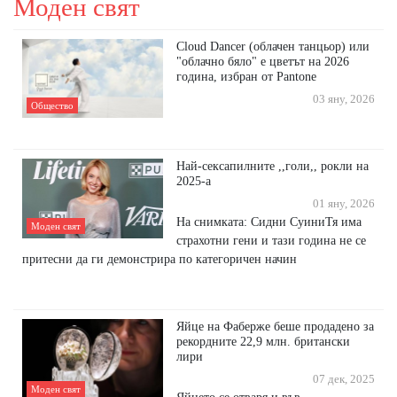
Моден свят
Cloud Dancer (облачен танцьор) или
"облачно бяло" е цветът на 2026
година, избран от Pantone
03 яну, 2026
Общество
Най-сексапилните ,,голи,, рокли на
2025-а
01 яну, 2026
На снимката: Сидни СуиниТя има
Моден свят
страхотни гени и тази година не се
притесни да ги демонстрира по категоричен начин
Яйце на Фаберже беше продадено за
рекордните 22,9 млн. британски
лири
07 дек, 2025
Моден свят