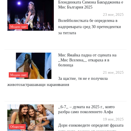
Блондинката Симона Бакърджиева е
Мис България 2025
23 ное, 2025
Волейболистката бе определена в
надпреварата сред 30 претендентки
Моден свят
за титлата
Мис Ямайка падна от сцената на
,,Мис Вселена,,, откараха я в
болница
21 ное, 2025
Моден свят
За щастие, тя не е получила
животозастрашаващи наранявания
,,6-7,, – думата на 2025 г., която
разбра само поколението Алфа
19 ное, 2025
Дори езиковедите определят фразата
Общество