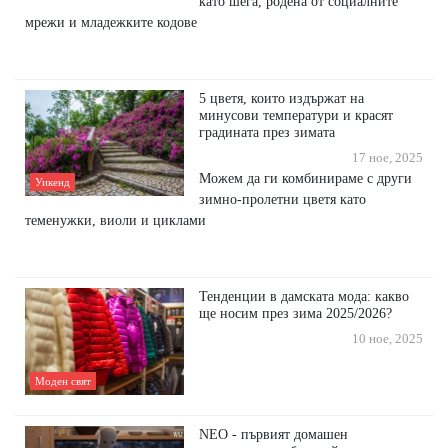
като шега, родена от социалните
мрежи и младежките кодове
5 цветя, които издържат на
минусови температури и красят
градината през зимата
17 ное, 2025
Можем да ги комбинираме с други
Уикенд
зимно-пролетни цветя като
теменужки, виоли и циклами
Тенденции в дамската мода: какво
ще носим през зима 2025/2026?
10 ное, 2025
Моден свят
NЕО - пъpвият дoмaшeн