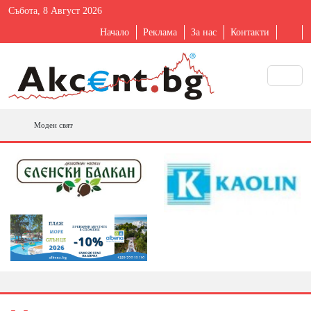
Събота, 8 Август 2026
Начало
Реклама
За нас
Контакти
Моден свят