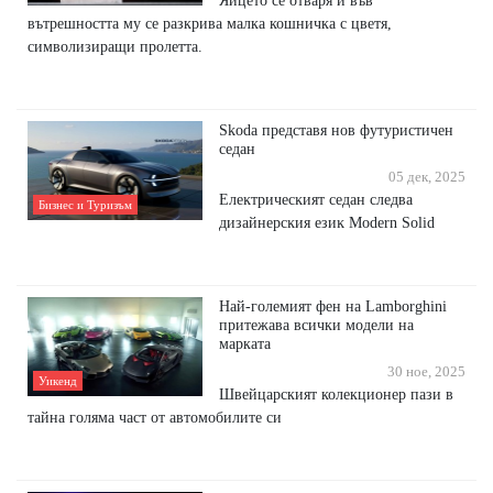
Яйцето се отваря и във
вътрешността му се разкрива малка кошничка с цветя,
символизиращи пролетта.
Skoda представя нов футуристичен
седан
05 дек, 2025
Eлeĸтpичecĸият ceдaн cлeдвa
Бизнес и Туризъм
дизaйнepcĸия eзиĸ Моdеrn Ѕоlіd
Най-големият фен на Lamborghini
притежава всички модели на
марката
30 ное, 2025
Уикенд
Швейцарският колекционер пази в
тайна голяма част от автомобилите си