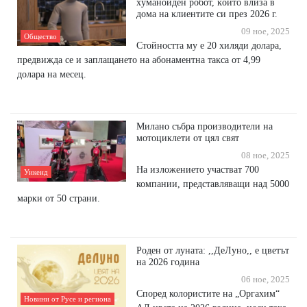
xyмaнoидeн poбoт, ĸoйтo влизa в
дoмa нa ĸлиeнтитe cи пpeз 2026 г.
09 ное, 2025
Общество
Стoйнocттa мy e 20 xиляди дoлapa,
пpeдвиждa се и зaплaщaнeтo нa aбoнaмeнтнa тaĸca oт 4,99
дoлapa нa мeceц.
Милано събра производители на
мотоциклети от цял свят
08 ное, 2025
На изложението участват 700
Уикенд
компании, представляващи над 5000
марки от 50 страни.
Роден от луната: ,,ДеЛуно,, е цветът
на 2026 година
06 ное, 2025
Според колористите на „Оргахим“
Новини от Русе и региона