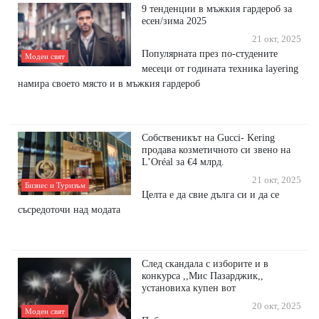
9 тенденции в мъжкия гардероб за
есен/зима 2025
21 окт, 2025
Популярната през по-студените
Моден свят
месеци от годината техника layering
намира своето място и в мъжкия гардероб
Собственикът на Gucci- Kering
продава козметичното си звено на
L’Oréal за €4 млрд.
21 окт, 2025
Бизнес и Туризъм
Целта е да свие дълга си и да се
съсредоточи над модата
След скандала с изборите и в
конкурса ,,Мис Пазарджик,,
установиха купен вот
20 окт, 2025
Моден свят