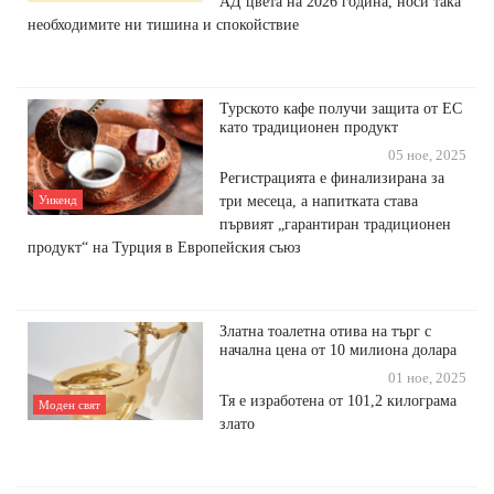
АД цвета на 2026 година, носи така
необходимите ни тишина и спокойствие
Турското кафе получи защита от ЕС
като традиционен продукт
05 ное, 2025
Регистрацията е финализирана за
три месеца, а напитката става
Уикенд
първият „гарантиран традиционен
продукт“ на Турция в Европейския съюз
Златна тоалетна отива на търг с
начална цена от 10 милиона долара
01 ное, 2025
Тя е изработена от 101,2 килограма
Моден свят
злато