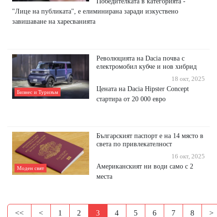
Победителката в категорията -
"Лице на публиката", е елиминирана заради изкуствено
завишаване на харесванията
Революцията на Dacia почва с
електромобил кубче и нов хибрид
18 окт, 2025
Цената на Dacia Hipster Concept
Бизнес и Туризъм
стартира от 20 000 евро
Българският паспорт е на 14 място в
света по привлекателност
16 окт, 2025
Американският ни води само с 2
Моден свят
места
<<
<
1
2
3
4
5
6
7
8
>