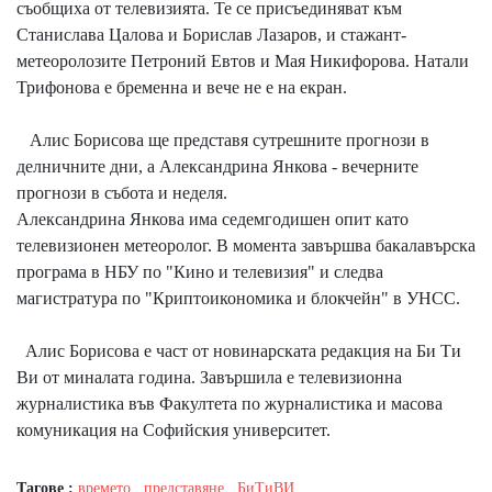
съобщиха от телевизията. Те се присъединяват към
Станислава Цалова и Борислав Лазаров, и стажант-
метеоролозите Петроний Евтов и Мая Никифорова. Натали
Трифонова е бременна и вече не е на екран.
Алис Борисова ще представя сутрешните прогнози в
делничните дни, а Александрина Янкова - вечерните
прогнози в събота и неделя.
Александрина Янкова има седемгодишен опит като
телевизионен метеоролог. В момента завършва бакалавърска
програма в НБУ по "Кино и телевизия" и следва
магистратура по "Криптоикономика и блокчейн" в УНСС.
Алис Борисова е част от новинарската редакция на Би Ти
Ви от миналата година. Завършила е телевизионна
журналистика във Факултета по журналистика и масова
комуникация на Софийския университет.
Тагове :
времето
,
представяне
,
БиТиВИ
,