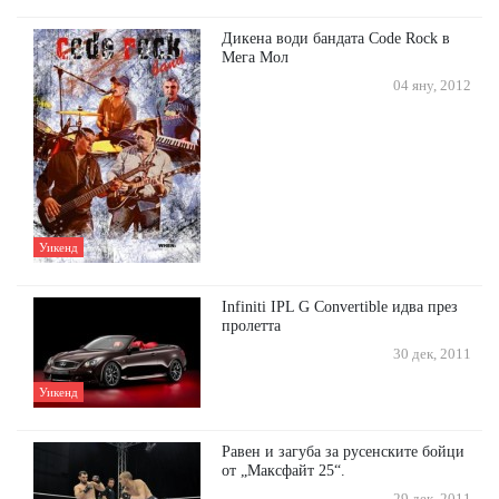
Дикена води бандата Code Rock в
Мега Мол
04 яну, 2012
Уикенд
Infiniti IPL G Convertible идва през
пролетта
30 дек, 2011
Уикенд
Равен и загуба за русенските бойци
от „Максфайт 25“.