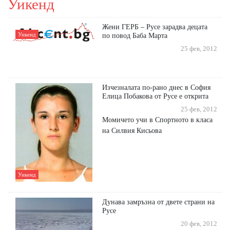
Уикенд
Жени ГЕРБ – Русе зарадва децата
Уикенд
по повод Баба Марта
25 фев, 2012
Изчезналата по-рано днес в София
Елица Побакова от Русе е открита
25 фев, 2012
Момичето учи в Спортното в класа
на Силвия Кисьова
Уикенд
Дунава замръзна от двете страни на
Русе
20 фев, 2012