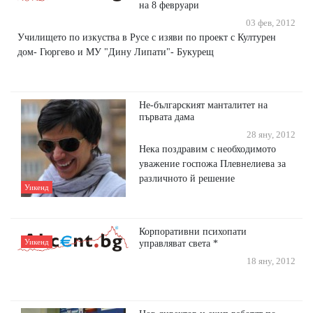
на 8 февруари
03 фев, 2012
Училището по изкуства в Русе с изяви по проект с Културен
дом- Гюргево и МУ "Дину Липати"- Букурещ
Не-българският манталитет на
първата дама
28 яну, 2012
Нека поздравим с необходимото
уважение госпожа Плевнелиева за
различното й решение
Уикенд
Корпоративни психопати
Уикенд
управляват света *
18 яну, 2012