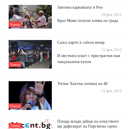
Започна карнавалът в Рио
18 фев, 2012
Крал Момо получи ключа на града
Уикенд
Салса парти в събота вечер
12 фев, 2012
И местната власт с пристрастия към
танцувалния купон
Уикенд
Уитни Хюстън почина на 48
12 фев, 2012
Уикенд
Плеада млади дейци на изкуството
Уикенд
ще дефилират на Гюргевска сцена