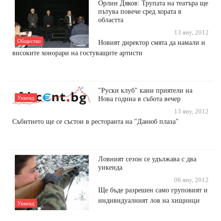
Орлин Дяков: Трупата на театъра ще
пътува повече сред хората в
областта
13 яну, 2012
Общество
Новият директор смята да намали и
високите хонорари на гостуващите артисти
"Руски клуб" кани приятели на
Уикенд
Нова година в събота вечер
13 яну, 2012
Събитието ще се състои в ресторанта на "Данюб плаза"
Ловният сезон се удължава с два
уикенда
06 яну, 2012
Ще бъде разрешен само груповият и
индивидуалният лов на хищници
Уикенд