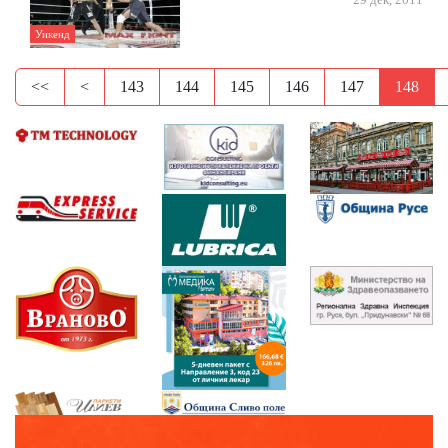
29 дек, 2011
Уикенд
<<
<
143
144
145
146
147
148