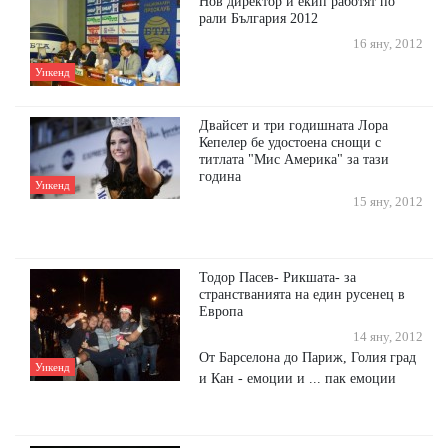
Нов директор и екип работят по
рали България 2012
16 яну, 2012
Уикенд
Двайсет и три годишната Лора
Кепелер бе удостоена снощи с
титлата "Мис Америка" за тази
година
Уикенд
15 яну, 2012
Тодор Пасев- Рикшата- за
странстванията на един русенец в
Европа
14 яну, 2012
От Барселона до Париж, Голия град
Уикенд
и Кан - емоции и ... пак емоции