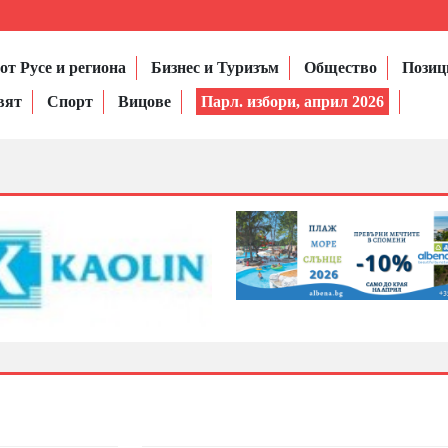
от Русе и региона
Бизнес и Туризъм
Общество
Позиц
вят
Спорт
Вицове
Парл. избори, април 2026