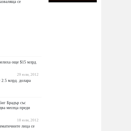
азваляща се
челиха още $15 млрд.
29 юли, 2012
 2.5 млрд. долара
Биг Брадър със
два месеца преди
18 юли, 2012
ематичните лица се