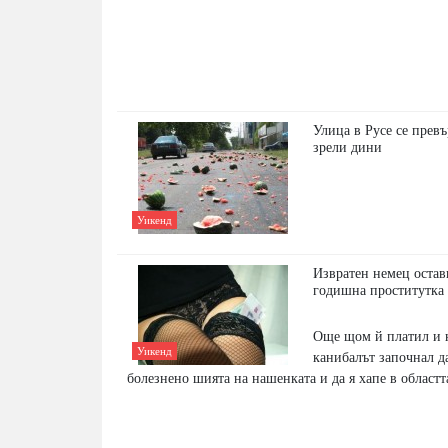
Улица в Русе се превъ
зрели дини
Уикенд
Извратен немец остав
годишна проститутка 
Още щом й платил и н
Уикенд
канибалът започнал д
болезнено шията на нашенката и да я хапе в областт