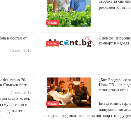
събраха за снимк
рекламен клип на
Уикенд
рна в бостан от
Лионски и русенс
концерт в неделя
Уикенд
15 юли, 2012
и без зърно 20-
„Биг Брадър” се з
в Слънчев бряг
Нова ТВ – не с ед
сезона тази есен
11 юли, 2012
аел стая в хотел,
Бивш министър, е
Уикенд
а смуче силно и
нашумяла писател
а на деколтето
съпруга пред подписване на договор с продуцен