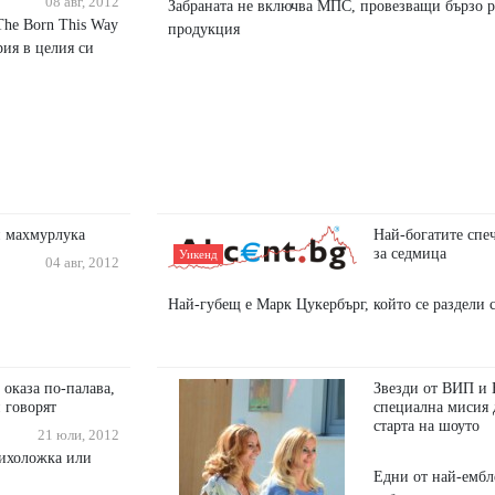
08 авг, 2012
Забраната не включва МПС, провезващи бързо р
The Born This Way
продукция
рия в целия си
и махмурлука
Най-богатите спе
за седмица
Уикенд
04 авг, 2012
Най-губещ е Марк Цукербърг, който се раздели с
 оказа по-палава,
Звезди от ВИП и 
и говорят
специална мисия 
старта на шоуто
21 юли, 2012
сихоложка или
Едни от най-ембл