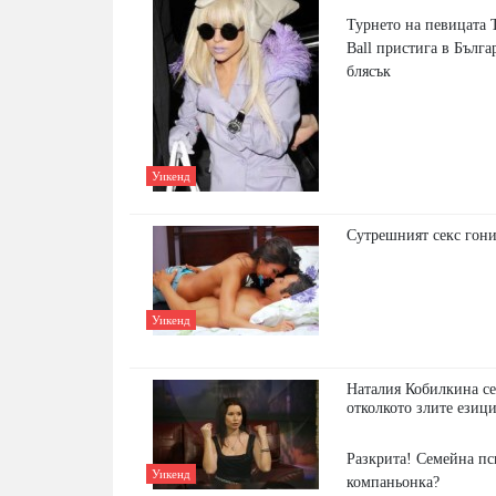
Турнето на певицата 
Ball пристига в Бълга
блясък
Уикенд
Сутрешният секс гон
Уикенд
Наталия Кобилкина се
отколкото злите езиц
Разкрита! Семейна п
Уикенд
компаньонка?