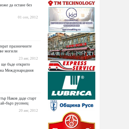
оже да остане без
01 сеп, 2012
тират празничните
ве могили
23 авг, 2012
р ще бъде открито
 на Международния
тър Наков даде старт
най-бърз русенец
20 авг, 2012