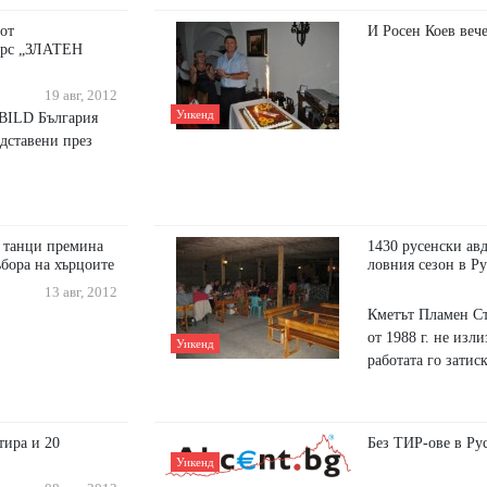
 от
И Росен Коев вече
урс „ЗЛАТЕН
19 авг, 2012
Уикенд
BILD България
дставени през
и танци премина
1430 русенски ав
ъбора на хърцоите
ловния сезон в Р
13 авг, 2012
Кметът Пламен Ст
от 1988 г. не изл
Уикенд
работата го затис
тира и 20
Без ТИР-ове в Ру
Уикенд