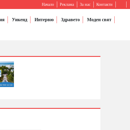
Начало
Реклама
За нас
Контакти
ия
Уикенд
Интервю
Здравето
Моден свят