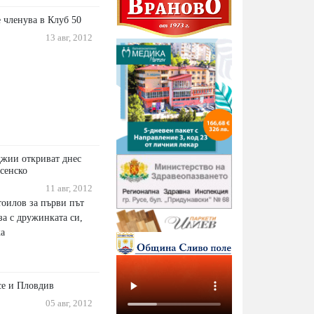
 членува в Клуб 50
13 авг, 2012
джии откриват днес
усенско
11 авг, 2012
оилов за първи път
иза с дружинката си,
ка
се и Пловдив
05 авг, 2012