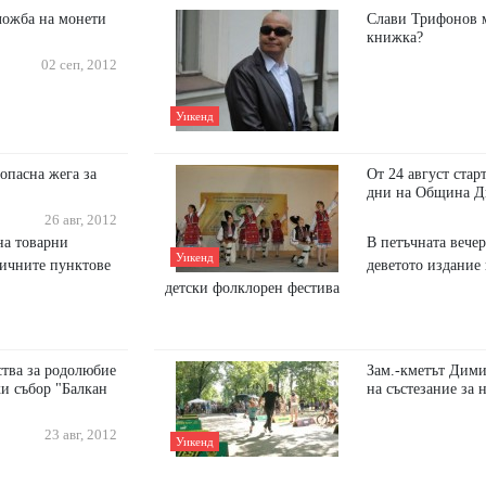
ложба на монети
Слави Трифонов м
книжка?
02 сеп, 2012
Уикенд
опасна жега за
От 24 август стар
дни на Община Д
26 авг, 2012
на товарни
В петъчната вече
Уикенд
ничните пунктове
деветото издание
детски фолклорен фестива
ства за родолюбие
Зам.-кметът Дими
и събор "Балкан
на състезание за 
23 авг, 2012
Уикенд