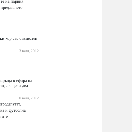
ите на първия
 предаването
ки хор със съвместен
13 юли, 2012
авръща в ефира на
ин, а с цели два
10 юли, 2012
вродепутат,
ка и футболна
тите