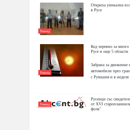
Откриха уникална из
в Русе
Уикенд
Код черевно за много 
Русе и още 5 области
Забрана за движение 
автомобили през гра
Уикенд
с Румъния и в неделя
Русенци със свидетел
от XVI старопланинск
Уикенд
фолк"