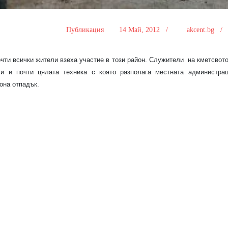
Публикация
14 Май, 2012 /
akcent.bg 
чти всички жители взеха участие в този район.
Служители
на кметсвото
и и почти цялата техника с която разполага местната администрац
она отпадък.