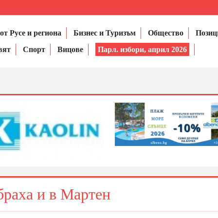
от Русе и региона
Бизнес и Туризъм
Общество
Позиц
вят
Спорт
Вицове
Парл. избори, април 2026
браха и в Мартен