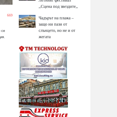
Летният фестивал
,,Сцена под звездите,,
/
669
Чадърът на плажа –
защо ни пази от
слънцето, но не и от
 се
жегата
ия.