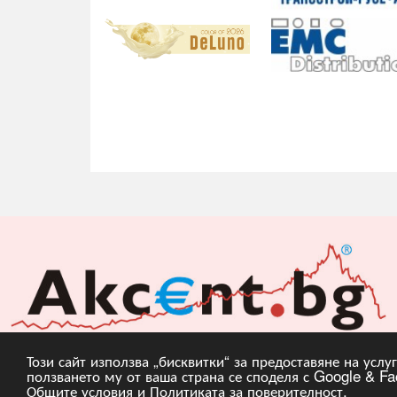
Този сайт използва „бисквитки“ за предоставяне на усл
ползването му от ваша страна се споделя с Google & Fac
Copyright © 2010, 20
Общите условия
и
Политиката за поверителност
.