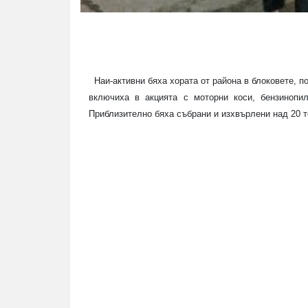
Наи-активни бяха хората от района в блоковете, по
включиха в акцията с моторни коси, бензинопил
Приблизително бяха събрани и изхвърлени над 20 т