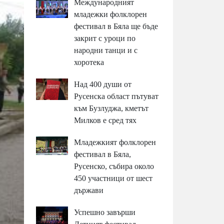
Международният
младежки фолклорен
фестивал в Бяла ще бъде
закрит с уроци по
народни танци и с
хоротека
Над 400 души от
Русенска област пътуват
към Бузлуджа, кметът
Милков е сред тях
Младежкият фолклорен
фестивал в Бяла,
Русенско, събира около
450 участници от шест
държави
Успешно завърши