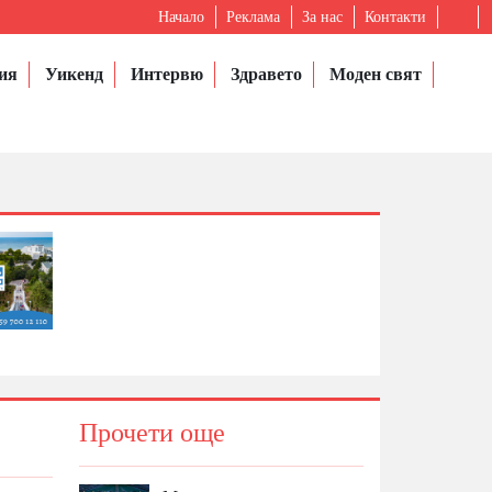
Начало
Реклама
За нас
Контакти
ия
Уикенд
Интервю
Здравето
Моден свят
Прочети още