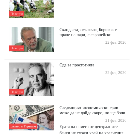
Позиция
Скандалът, свързващ Борисов с
пране на пари, е европейски
22 фев, 2020
Позиция
Ода за простотията
22 фев, 2020
Позиция
Следващият икономически срив
може да не дойде скоро, но ще боли
21 фев, 2020
Ерата на намеса от централните
Бизнес и Туризъм
банки не сложи край на кредитния