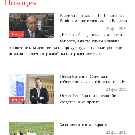
Позиция
Радев за статията в „Ел Периодико”:
Разбирам притесненията на Борисов
25 фев, 2020
Позиция
„Не аз трябва да отговарям на тези
въпроси, защото нямам никакво
отношение към действията на прокуратура и на полиция, още
по-малко на друга държава”, каза държавният глава
Петър Витанов: Система от
собствени ресурси е бъдещето на ЕС
24 фев, 2020
Омлет без яйца и политики без
Позиция
средства не се правят
За винетките и мисирките
23 фев, 2020