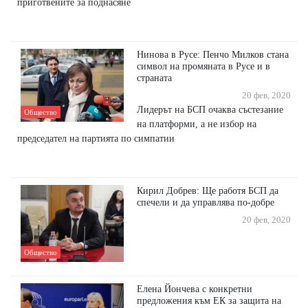
приготвените за поднасяне
Нинова в Русе: Пенчо Милков стана
символ на промяната в Русе и в
страната
20 фев, 2020
Лидерът на БСП очаква състезание
Общество
на платформи, а не избор на
председател на партията по симпатии
Кирил Добрев: Ще работя БСП да
спечели и да управлява по-добре
20 фев, 2020
Общество
Елена Йончева с конкретни
предложения към ЕК за защита на