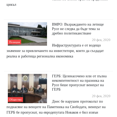
цикъл
ВМРО: Възраждането на летище
Русе не следва да бъде тема за
дребно политиканстване
20 фев, 2020
Позиция
Инфраструктурата е от водещо
значение за привличането на инвеститори, които да създадат
реална и работеща регионална икономика
ГЕРБ: Целенасочено или от пълна
некомпетентност на празника на
Русе беше пропуснат венецът на
ГЕРБ
20 фев, 2020
Общество
Днес бе нарушен протоколът по
поднасяне на венците на Паметника на Свободата, венецът на
ГЕРБ бе пропуснат, на евродепутата Новаков е бил извън