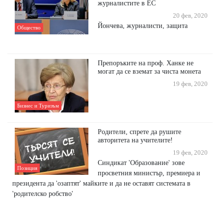
журналистите в ЕС
20 фев, 2020
Йончева, журналисти, защита
Общество
Препоръките на проф. Ханке не
могат да се вземат за чиста монета
19 фев, 2020
Бизнес и Туризъм
Родители, спрете да рушите
авторитета на учителите!
19 фев, 2020
Синдикат 'Образование' зове
Позиция
просветния министър, премиера и
президента да 'озаптят' майките и да не оставят системата в
'родителско робство'