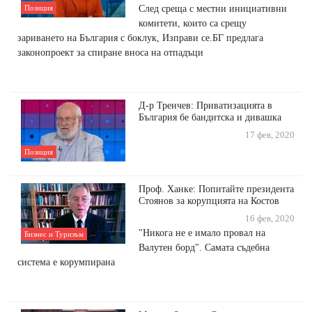
След среща с местни инициативни
Позиция
комитети, които са срещу
зариването на България с боклук, Изправи се.БГ предлага
законопроект за спиране вноса на отпадъци
Д-р Тренчев: Приватизацията в
България бе бандитска и дивашка
17 фев, 2020
Позиция
Проф. Ханке: Попитайте президента
Стоянов за корупцията на Костов
16 фев, 2020
"Никога не е имало провал на
Бизнес и Туризъм
Валутен борд". Самата съдебна
система е корумпирана