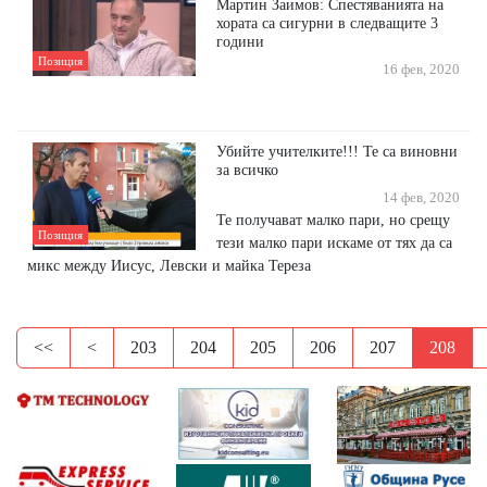
Мартин Заимов: Спестяванията на
хората са сигурни в следващите 3
години
Позиция
16 фев, 2020
Убийте учителките!!! Те са виновни
за всичко
14 фев, 2020
Те получават малко пари, но срещу
Позиция
тези малко пари искаме от тях да са
микс между Иисус, Левски и майка Тереза
<<
<
203
204
205
206
207
208