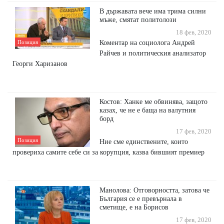
В държавата вече има трима силни
мъже, смятат политолози
18 фев, 2020
Коментар на социолога Андрей
Позиция
Райчев и политическия анализатор
Георги Харизанов
Костов: Ханке ме обвинява, защото
казах, че не е баща на валутния
борд
17 фев, 2020
Позиция
Ние сме единствените, които
провериха самите себе си за корупция, казва бившият премиер
Манолова: Отговорността, затова че
България се е превърнала в
сметище, е на Борисов
17 фев, 2020