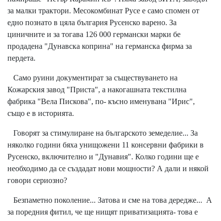
за малки трактори. Месокомбинат Русе е само спомен от
едно познато в цяла българия Русенско варено. За
циничните и за тогава 126 000 германски марки бе
продадена "Дунавска коприна" на германска фирма за
пердета.
Само руини документират за съществуването на
Кожарския завод "Приста", а накогашната текстилна
фабрика "Вела Пискова", по- късно именувана "Ирис",
също е в историята.
Говорят за стимулиране на българското земеделие... За
няколко години бяха унищожени 11 консервни фабрики в
Русенско, включително и "Дунавия". Колко години ще е
необходимо да се създадат нови мощности? А дали и някой
говори сериозно?
Безпаметно поколение... Затова и сме на това дередже... А
за поредния фитил, че ще нищят приватизацията- това е