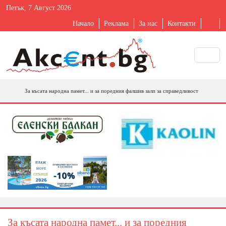
Петък, 7 Август 2026
Начало
Реклама
За нас
Контакти
За късата народна памет... и за поредния фалшив залп за справедливост
За късата народна памет... и за поредния