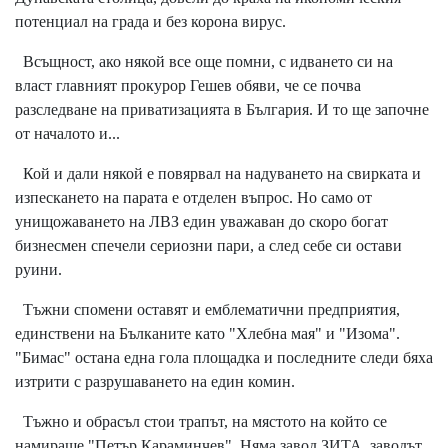
потенциал на града и без корона вирус.
Всъщност, ако някой все още помни, с идването си на
власт главният прокурор Гешев обяви, че се почва
разследване на приватизацията в България. И то ще започне
от началото и...
Кой и дали някой е повярвал на надуването на свирката и
изпескането на парата е отделен въпрос. Но само от
унищожаването на ЛВЗ един уважаван до скоро богат
бизнесмен спечели сериозни пари, а след себе си остави
руини.
Тъжни спомени оставят и емблематични предприятия,
единствени на Бълканите като "Хлебна мая" и "Изома".
"Бимас" остана една гола площадка и последните следи бяха
изтрити с разрушаването на един комин.
Тъжно и обрасъл стои трапът, на мястото на който се
намираше "Петър Караминчев". Няма завод ЗИТА, заводът