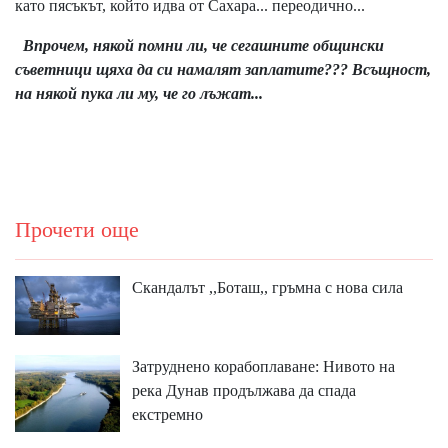
като пясъкът, който идва от Сахара... переодично...
Впрочем, някой помни ли, че сегашните общински
съветници щяха да си намалят заплатите??? Всъщност,
на някой пука ли му, че го лъжат...
Прочети още
Скандалът ,,Боташ,, гръмна с нова сила
Затруднено корабоплаване: Нивото на
река Дунав продължава да спада
екстремно