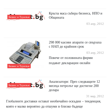
Кръгла маса събира бизнеса, НПО и
Бизнес и Туризъм
Общината
03 апр, 2012
298 000 касови апарати се свързаха
с НАП до крайния срок
03 апр, 2012
Повече от половината фирми
подават декларации онлайн
Бизнес и Туризъм
Анализатори: През следващите 12
Бизнес и Туризъм
месеца петролът ще достигне 200
долара
31 мар, 2012
Глобалните доставки остават необичайно оскъдни – тенденция,
която е малко вероятно да отшуми в близко бъдеще