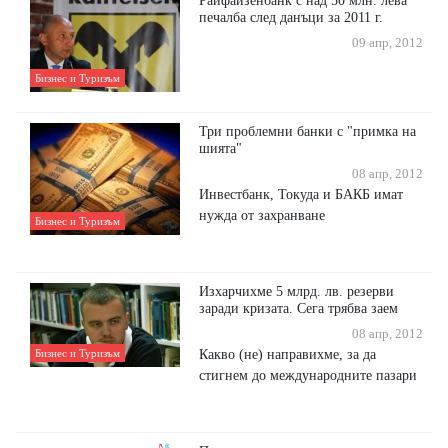
Райфайзенбанк с над 50 млн. лева
печалба след данъци за 2011 г.
09 апр, 2012
Бизнес и Туризъм
Три проблемни банки с "примка на
шията"
08 апр, 2012
Инвестбанк, Токуда и БАКБ имат
нужда от захранване
Бизнес и Туризъм
Изхарчихме 5 млрд. лв. резерви
заради кризата. Сега трябва заем
08 апр, 2012
Какво (не) направихме, за да
Бизнес и Туризъм
стигнем до международните пазари