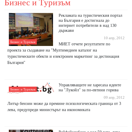
Бизнес и Туризъм
Рекламата на туристическия портал
на България е достигнала до
интернет потребители в над 130
държави
10 апр, 2012
Бизнес и Туризъм
МИЕТ отчете резултатите по
проекта за създаване на "Мултимедиен каталог на
туристическите обекти и електронен маркетинг за дестинация
България"
Управляващите не харесаха идеите
Бизнес и Туризъм
на "Лукойл" за по-евтини горива
09 апр, 2012
Литър бензин може да премине психологическата граница от 3
лева, предупреди министърът на икономиката