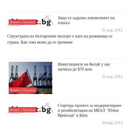
Защо се задъхва локомотивът на
Бизнес и Туризъм
износа
31 мар, 2012
Структурата на българският експорт е като на развиваща се
страна. Как това може да се промени
Инвестициите на Китай у нас
скочиха до $70 млн.
31 мар, 2012
Бизнес и Туризъм
Стартира проекта за модернизиране
Бизнес и Туризъм
и рехабилитация на МБАЛ "Юлия
Вревская" в Бяла
30 мар, 2012