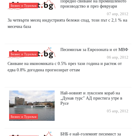
Поредно свиване на промишленото
Бизнес и Туризъм
производство и през февруари
07 апр, 2012
За четвърти месец индустрията бележи спад, този път с 2,1 % на
месечна база
Песимизъм за Еврозоната и от МВФ
Бизнес и Туризъм
06 апр, 2012
Свиване на икономиката с 0.5% през тази година и растеж от
едва 0.8% догодина прогнозират оттам
Най-новият и луксозен кораб на
„Дунав турс” АД пристига утре в
Русе
05 апр, 2012
Бизнес и Туризъм
БНБ е най-големият песимист за