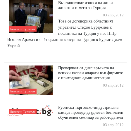
Възстановяват износа на живи
животни и месо за Турция
03 апр, 2012
Това се договориха областният
управител Стефко Бурджиев с
Бизнес и Туризъм
посланика на Турция у нас Н.Пр.
Исмаил Арамаз и с Генералния консул на Турция в Бургас Джем
Улусой
Проверяват от днес връзката на
всички касови апарати във фирмите
с приходната администрация
03 апр, 2012
Бизнес и Туризъм
Русенскa търговско-индустриална
Бизнес и Туризъм
камара проведе двудневен безплатен
обучителен семинар за работодатели
03 апр, 2012