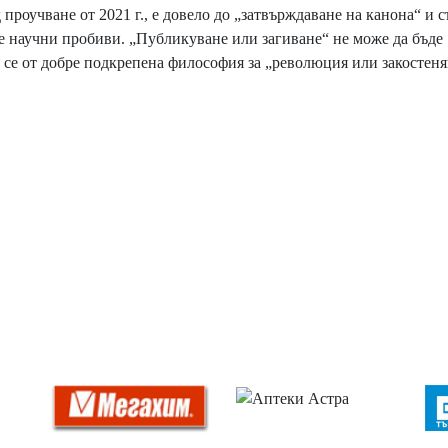
 проучване от 2021 г., е довело до „затвърждаване на канона“ и 
те научни пробиви. „Публикуване или загиване“ не може да бъде
 се от добре подкрепена философия за „революция или закостеня