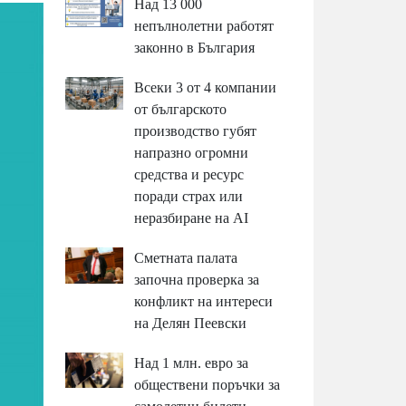
Над 13 000
непълнолетни работят
законно в България
Всеки 3 от 4 компании
от българското
производство губят
напразно огромни
средства и ресурс
поради страх или
неразбиране на AI
Сметната палата
започна проверка за
конфликт на интереси
на Делян Пеевски
Над 1 млн. евро за
обществени поръчки за