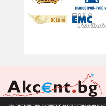
Този сайт използва „бисквитки“ за предоставяне на усл