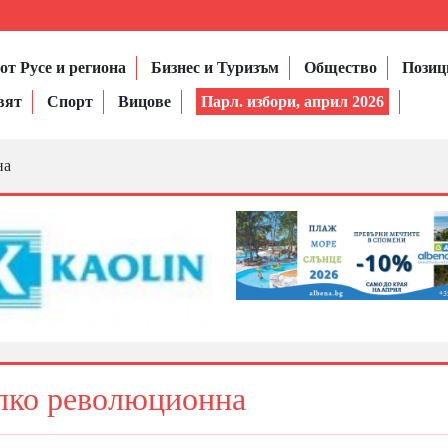
от Русе и региона
Бизнес и Туризъм
Общество
Позиц
вят
Спорт
Вицове
Парл. избори, април 2026
на
алко революционна