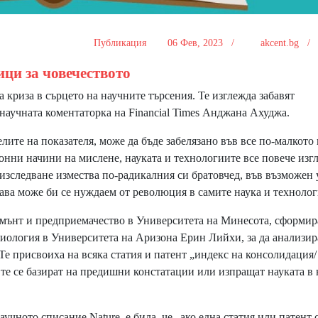
Публикация
06 Фев, 2023 /
akcent.bg 
ици за човечеството
риза в сърцето на научните търсения. Те изглежда забавят
научната коментаторка на Financial Times Анджана Ахуджа.
лите на показателя, може да бъде забелязано във все по-малкото
онни начини на мислене, науката и технологиите все повече изг
изследване измества по-радикалния си братовчед, във възможен
гава може би се нуждаем от революция в самите наука и технолог
ънт и предприемачество в Университета на Минесота, сформир
иология в Университета на Аризона Ерин Лийхи, за да анализир
Те присвоиха на всяка статия и патент „индекс на консолидация/
те се базират на предишни констатации или изпращат науката в 
чното списание Nature, е била, че „ако една статия или патент 