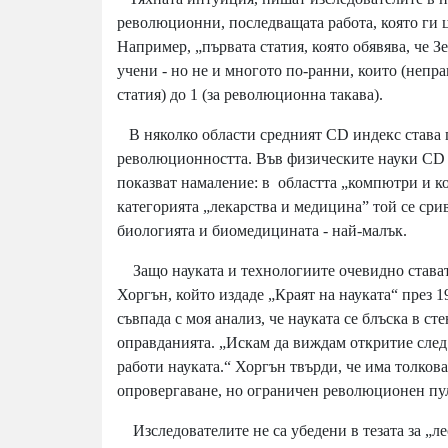
революционни, последващата работа, която ги ц
Например, „първата статия, която обявява, че 
учени - но не и многото по-ранни, които (непр
статия) до 1 (за революционна такава).
В няколко области средният CD индекс става п
революционността. Във физическите науки CD ин
показват намаление: в областта „компютри и ко
категорията „лекарства и медицина” той се срив
биологията и биомедицината - най-малък.
Защо науката и технологиите очевидно стават
Хоргън, който издаде „Краят на науката“ през 19
съвпада с моя анализ, че науката се блъска в ст
оправданията. „Искам да виждам откритие след 
работи науката.“ Хоргън твърди, че има толков
опровергаване, но ограничен революционен пул,
Изследователите не са убедени в тезата за „ле