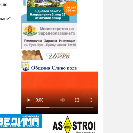
също
ване“.