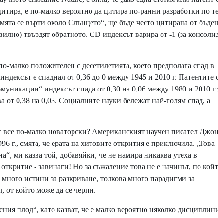
итира, е по-малко вероятно да цитира по-ранни разработки по те
Земята се върти около Слънцето“, ще бъде често цитирана от бъде
авилно) твърдят обратното. CD индексът варира от -1 (за консол
о-малко положителен с десетилетията, което предполага спад в
дексът е спаднал от 0,36 до 0 между 1945 и 2010 г. Патентите
муникации“ индексът спада от 0,30 на 0,06 между 1980 и 2010 г.;
а от 0,38 на 0,03. Социалните науки бележат най-голям спад, а
 все по-малко новаторски? Американският научен писател Джо
96 г., смята, че ерата на хитовите открития е приключила. „Това
ена“, ми казва той, добавяйки, че не намира никаква утеха в
откритие - завинаги! Но за съжаление това не е начинът, по кой
а много истини за разкриване, толкова много парадигми за
 от който може да се черпи.
сния плод“, като казват, че е малко вероятно няколко дисциплин