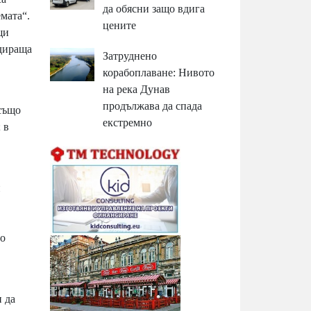
да обясни защо вдига
мата“.
цените
щи
идираща
Затруднено
корабоплаване: Нивото
на река Дунав
продължава да спада
 също
екстремно
 в
н
то
и да