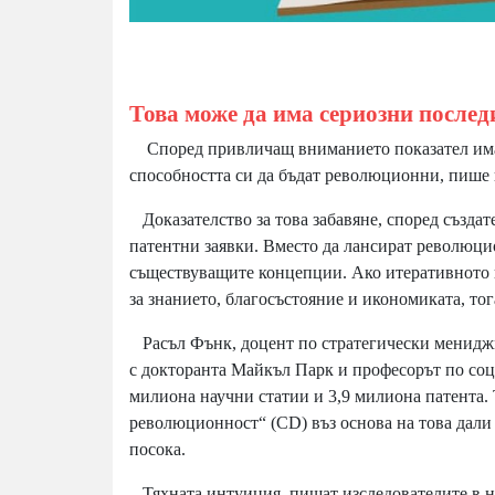
Това може да има сериозни послед
Според привличащ вниманието показател има к
способността си да бъдат революционни, пише 
Доказателство за това забавяне, според създате
патентни заявки. Вместо да лансират революци
съществуващите концепции. Ако итеративното 
за знанието, благосъстояние и икономиката, то
Расъл Фънк, доцент по стратегически мениджм
с докторанта Майкъл Парк и професорът по соц
милиона научни статии и 3,9 милиона патента. 
революционност“ (CD) въз основа на това дали 
посока.
Тяхната интуиция, пишат изследователите в нау