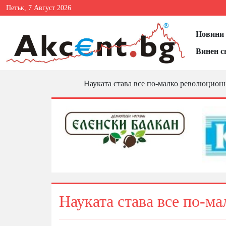
Петък, 7 Август 2026
Новини 
Винен с
Науката става все по-малко революцион
Науката става все по-м