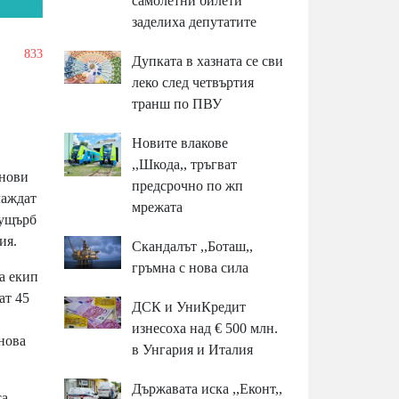
самолетни билети
заделиха депутатите
/
833
Дупката в хазната се сви
леко след четвъртия
транш по ПВУ
Новите влакове
,,Шкода,, тръгват
 нови
предсрочно по жп
лаждат
мрежата
 ущърб
ия.
Скандалът ,,Боташ,,
гръмна с нова сила
а екип
ат 45
ДСК и УниКредит
изнесоха над € 500 млн.
нова
в Унгария и Италия
Държавата иска ,,Еконт,,
са