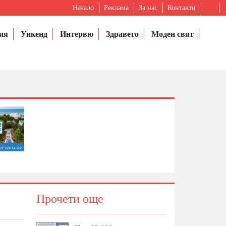
Начало
Реклама
За нас
Контакти
ия
Уикенд
Интервю
Здравето
Моден свят
Прочети още