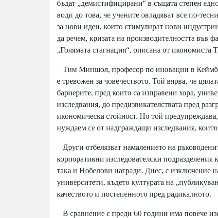
бъдат „демистифицирани“ в същата степен едно
води до това, че учените овладяват все по-тес
за нови идеи, които стимулират нови индустрии
да речем, кризата на производителността във 
„Голямата стагнация“, описана от икономиста 
Тим Миншoл, професор по иновации в Кеймбри
е тревожен за човечеството. Той вярва, че цяла
бариерите, пред които са изправени хора, уни
изследвания, до предизвикателствата пред разг
икономическа стойност. Но той предупреждава,
нуждаем се от надграждащи изследвания, които
Други отбелязват намалението на ръководените
корпоративни изследователски подразделения ка
така и Нобелови награди. Днес, с изключение н
университети, където културата на „публикуван
качеството и постепенното пред радикалното.
В сравнение с преди 60 години има повече изс