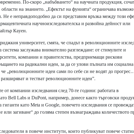
временно. По-скоро „набъбването“ на научната продукция, сочат
ни области на знанието. „Ефектът на фунията“ ограничава възмож
. Не е неправдоподобно да си представим връзка между този ефе
фармацевтичната научноизследователска и развойна дейност или
Тайлър Кaуен.
джкия университет, смята, че спадът в революционните изсле
та система заслужава внимателно разглеждане: от стимулите и
верситети, компании и правителства, предприемащи рискови
ръщането на радикални идеи, за да се улови пълната им социална
 че „революционните идеи сами по себе си не водят до прогрес
 разширяват и тестват революционните идеи”.
 от компании изследвания след 70-те години: работата в
то Bell Labs и DuPont, например, донесе както търговски проду
а гиганти като Meta и Google, повечето изследвания се провежда
е или загиване“ до голяма степен възнаграждава количеството п
ледователи в повече институти, които публикуват повече стати