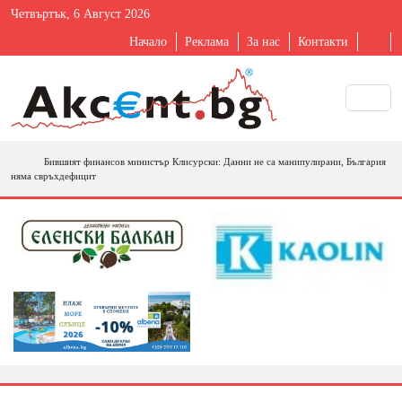
Четвъртък, 6 Август 2026
Начало
Реклама
За нас
Контакти
Бившият финансов министър Клисурски: Данни не са манипулирани, България
няма свръхдефицит