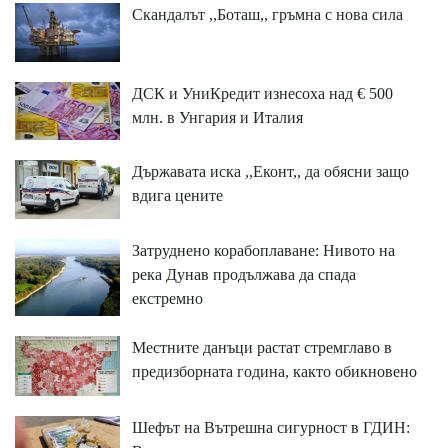
Скандалът ,,Боташ,, гръмна с нова сила
ДСК и УниКредит изнесоха над € 500
млн. в Унгария и Италия
Държавата иска ,,Еконт,, да обясни защо
вдига цените
Затруднено корабоплаване: Нивото на
река Дунав продължава да спада
екстремно
Местните данъци растат стремглаво в
предизборната година, както обикновено
Шефът на Вътрешна сигурност в ГДИН: