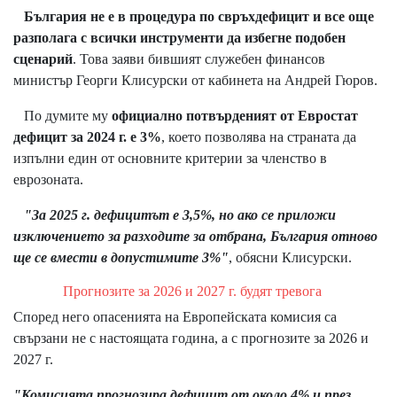
България не е в процедура по свръхдефицит и все още
разполага с всички инструменти да избегне подобен
сценарий
. Това заяви бившият служебен финансов
министър Георги Клисурски от кабинета на Андрей Гюров.
По думите му
официално потвърденият от Евростат
дефицит за 2024 г. е 3%
, което позволява на страната да
изпълни един от основните критерии за членство в
еврозоната.
"За 2025 г. дефицитът е 3,5%, но ако се приложи
изключението за разходите за отбрана, България отново
ще се вмести в допустимите 3%"
, обясни Клисурски.
Прогнозите за 2026 и 2027 г. будят тревога
Според него опасенията на Европейската комисия са
свързани не с настоящата година, а с прогнозите за 2026 и
2027 г.
"Комисията прогнозира дефицит от около 4% и през