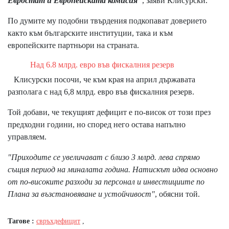
Евростат и Европейската комисия"
, заяви Клисурски.
По думите му подобни твърдения подкопават доверието
както към българските институции, така и към
европейските партньори на страната.
Над 6.8 млрд. евро във фискалния резерв
Клисурски посочи, че към края на април държавата
разполага с над 6,8 млрд. евро във фискалния резерв.
Той добави, че текущият дефицит е по-висок от този през
предходни години, но според него остава напълно
управляем.
"Приходите се увеличават с близо 3 млрд. лева спрямо
същия период на миналата година. Натискът идва основно
от по-високите разходи за персонал и инвестициите по
Плана за възстановяване и устойчивост"
, обясни той.
Тагове :
свръхдефицит
,