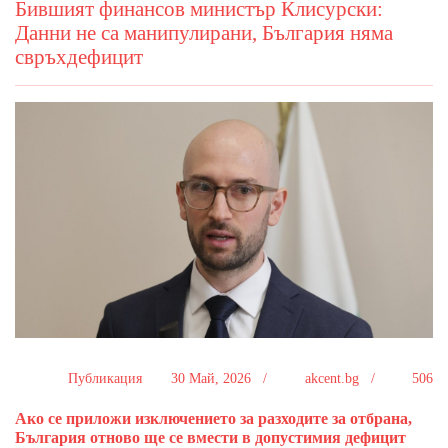
Бившият финансов министър Клисурски:
Данни не са манипулирани, България няма
свръхдефицит
Публикация
30 Май, 2026 /
akcent.bg /
506
Ако се приложи изключението за разходите за отбрана,
България отново ще се вмести в допустимия дефицит