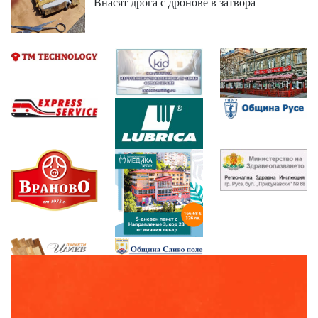
Внасят дрога с дронове в затвора