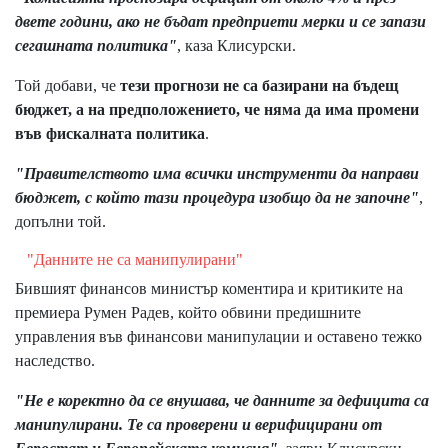
двете години, ако не бъдат предприети мерки и се запази
сегашната политика"
, каза Клисурски.
Той добави, че
тези прогнози не са базирани на бъдещ
бюджет, а на предположението, че няма да има промени
във фискалната политика
.
"Правителството има всички инструменти да направи
бюджет, с който тази процедура изобщо да не започне"
,
допълни той.
"Данните не са манипулирани"
Бившият финансов министър коментира и критиките на
премиера Румен Радев, който обвини предишните
управления във финансови манипулации и оставено тежко
наследство.
"Не е коректно да се внушава, че данните за дефицита са
манипулирани. Те са проверени и верифицирани от