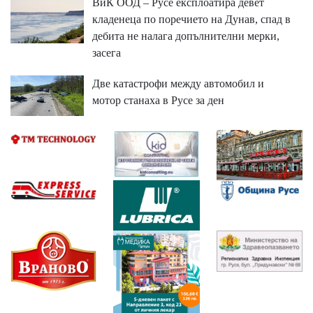
ВиК ООД – Русе експлоатира девет
кладенеца по поречието на Дунав, спад в
дебита не налага допълнителни мерки,
засега
Две катастрофи между автомобил и
мотор станаха в Русе за ден