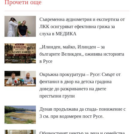
Прочети още
Съвременна аудиометрия и експертиза от
ЛКК осигуряват ефективна грижа за
слуха в МЕДИКА
,,Илинден, майко, Илинден – за
българите Великден,, оживява историята
в Русе
Окръжна прокуратура – Русе: Смърт от
фентанил в двор на детска градина
доведе до разкриването на двете
престъпни групи
Дунав продължава да спада- понижение с
3 см. при водомерен пост Русе.
Общностният център за деца и семейства