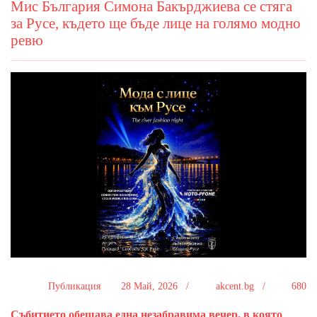
Мис България Симона Бакърджиева се стяга
за Русе, където ще бъде лице на голямо модно
ревю
Публикация
28 Май, 2026 /
akcent.bg /
680
Събитието обещава една незабравима вечер, в която