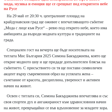
мода, музика и емоция ще се срещнат под откритото небе
на Русе
На 29 май от 20:30 ч. централният площад на
крайдунавския град ще оживее с впечатляващото събитие
„Мода с лице към Русе“ – ревю под открито небе, което има
амбицията да възроди модната култура и традициите на
града.
Специален гост на вечерта ще бъде носителката на
титлата Мис България 2025 Симона Бакърджиева, която ще
открие модното шоу и ще придаде допълнителен блясък на
събитието. С присъствието си тя ще постави символичен
акцент върху съвременния образ на успялата жена –
съчетание от красота, дисциплина, увереност и активен
начин на живот.
Освен с титлата си, Симона Бакърджиева впечатлява и със
своя спортен дух и ангажираност към здравословния начин
на живот, превръщайки се във вдъхновение за младите хора.