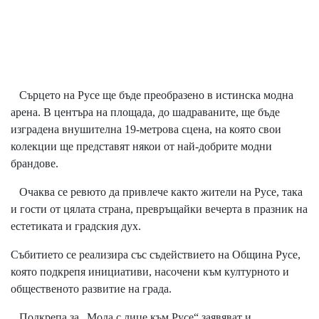
Сърцето на Русе ще бъде преобразено в истинска модна
арена. В центъра на площада, до шадраваните, ще бъде
изградена внушителна 19-метрова сцена, на която свои
колекции ще представят някои от най-добрите модни
брандове.
Очаква се ревюто да привлече както жители на Русе, така
и гости от цялата страна, превръщайки вечерта в празник на
естетиката и градския дух.
Събитието се реализира със съдействието на Община Русе,
която подкрепя инициативи, насочени към културното и
общественото развитие на града.
Подкрепа за „Мода с лице към Русе“ заявяват и