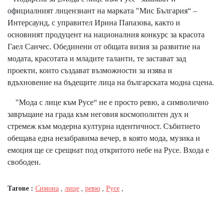
официалният лицензиант на марката "Мис България“ –
Интерсаунд, с управител Ирина Папазова, както и
основният продуцент на националния конкурс за красота
Гаел Санчес. Обединени от общата визия за развитие на
модата, красотата и младите таланти, те застават зад
проекти, които създават възможности за изява и
вдъхновение на бъдещите лица на българската модна сцена.
"Мода с лице към Русе“ не е просто ревю, а символично
завръщане на града към неговия космополитен дух и
стремеж към модерна културна идентичност. Събитието
обещава една незабравима вечер, в която мода, музика и
емоция ще се срещнат под откритото небе на Русе. Входа е
свободен.
Тагове :
Симона
,
лице
,
ревю
,
Русе
,