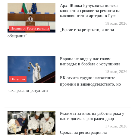
Арх. Живка Бучуковска поиска
конкретни срокове за ремонта на
ключови пътни артерии в Русе
18 юли, 2026
Новини от Русе и региона
​„Време е за резултати, а не за
обещания“
Европа не видя у нас голям
напредък в борбата с корупцията
18 юли, 2026
ЕК отчита трудно наложените
Общество
промени в законодателството, но
чака реални резултати
Режимът за внос на работна ръка у
нас и досега е разграден двор
17 юли, 2026
Срокът за регистрация на