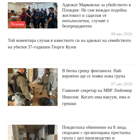
Адвокат Марковски за убийството в
Пловдив: Не съм виждал подобна
жестокост и садизъм от
непълнолетни, случаят е
Позиция
безпрецедентен
08 авг, 2026
Той коментира случая в качеството си на адвокат на семейството
на убития 37-годишен Георги Кузев
В битка срещу фентанила: Най-
вероятно ще се появи нова група
07 авг, 2026
Главният секретар на МВР Любомир
Николов: Когато има вакуум, има и
грешки.
Повдигнаха обвинение на 8 лица,
свързани с организирана престъпна
група с цел производство и