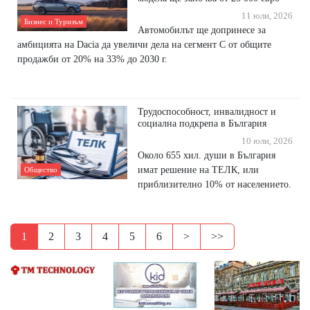
11 юли, 2026
Бизнес и Туризъм
Автомобилът ще допринесе за
амбицията на Dacia да увеличи дела на сегмент С от общите
продажби от 20% на 33% до 2030 г.
Трудоспособност, инвалидност и
социална подкрепа в България
10 юли, 2026
Около 655 хил. души в България
имат решение на ТЕЛК, или
Общество
приблизително 10% от населението.
1
2
3
4
5
6
>
>>