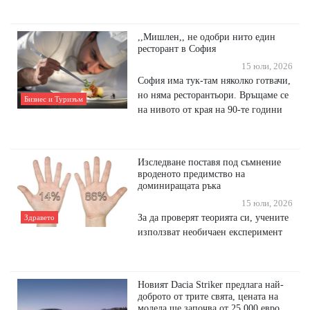
,,Мишлен,, не одобри нито един
ресторант в София
15 юли, 2026
София има тук-там няколко готвачи,
но няма ресторантьори. Връщаме се
Бизнес и Туризъм
на нивото от края на 90-те години
Изследване поставя под съмнение
вроденото предимство на
доминиращата ръка
15 юли, 2026
За да проверят теорията си, учените
Здравето
използват необичаен експеримент
Новият Dacia Striker предлага най-
доброто от трите свята, цената на
модела ще започва от 25 000 евро