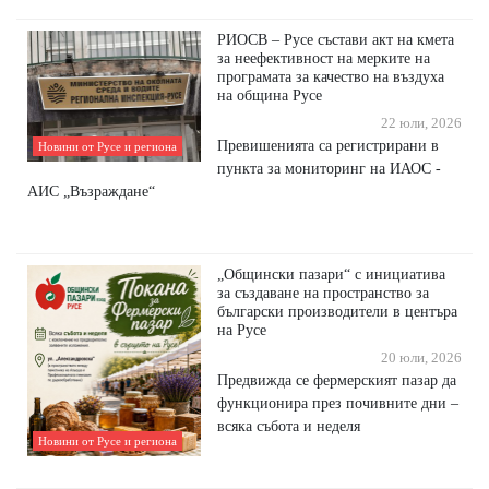
РИОСВ – Русе състави акт на кмета
за неефективност на мерките на
програмата за качество на въздуха
на община Русе
22 юли, 2026
Превишенията са регистрирани в
Новини от Русе и региона
пункта за мониторинг на ИАОС -
АИС „Възраждане“
„Общински пазари“ с инициатива
за създаване на пространство за
български производители в центъра
на Русе
20 юли, 2026
Предвижда се фермерският пазар да
функционира през почивните дни –
всяка събота и неделя
Новини от Русе и региона