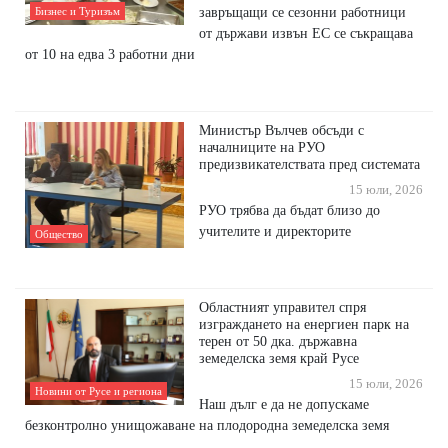
завръщащи се сезонни работници
Бизнес и Туризъм
от държави извън ЕС се съкращава
от 10 на едва 3 работни дни
Министър Вълчев обсъди с
началниците на РУО
предизвикателствата пред системата
15 юли, 2026
РУО трябва да бъдат близо до
учителите и директорите
Общество
Областният управител спря
изграждането на енергиен парк на
терен от 50 дка. държавна
земеделска земя край Русе
15 юли, 2026
Новини от Русе и региона
Наш дълг е да не допускаме
безконтролно унищожаване на плодородна земеделска земя