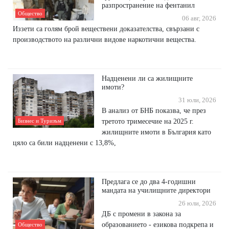
разпространение на фентанил
Общество
06 авг, 2026
Иззети са голям брой веществени доказателства, свързани с
производството на различни видове наркотични вещества.
Надценени ли са жилищните
имоти?
31 юли, 2026
В анализ от БНБ показва, че през
третото тримесечие на 2025 г.
Бизнес и Туризъм
жилищните имоти в България като
цяло са били надценени с 13,8%,
Предлага се до два 4-годишни
мандата на училищните директори
26 юли, 2026
ДБ с промени в закона за
образованието - езикова подкрепа и
Общество