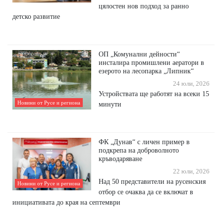
цялостен нов подход за ранно
детско развитие
ОП „Комунални дейности“
инсталира промишлени аератори в
езерото на лесопарка „Липник“
24 юли, 2026
Устройствата ще работят на всеки 15
Новини от Русе и региона
минути
ФК „Дунав“ с личен пример в
подкрепа на доброволното
кръводаряване
22 юли, 2026
Над 50 представители на русенския
Новини от Русе и региона
отбор се очаква да се включат в
инициативата до края на септември