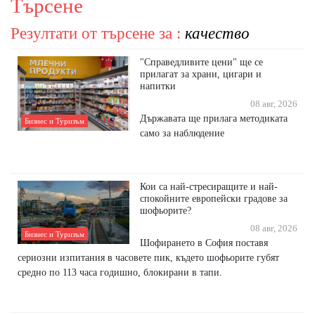
Търсене
Резултати от търсене за :
качество
"Справедливите цени" ще се
прилагат за храни, цигари и
напитки
08 авг, 2026
Държавата ще прилага методиката
Бизнес и Туризъм
само за наблюдение
Кои са най-стресиращите и най-
спокойните европейски градове за
шофьорите?
08 авг, 2026
Бизнес и Туризъм
Шофирането в София поставя
сериозни изпитания в часовете пик, където шофьорите губят
средно по 113 часа годишно, блокирани в тапи.