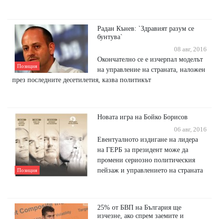
Радан Кънев: `Здравият разум се
бунтува`
08 авг, 2016
Окончателно се е изчерпал моделът
Позиция
на управление на страната, наложен
през последните десетилетия, казва политикът
Новата игра на Бойко Борисов
06 авг, 2016
Евентуалното издигане на лидера
на ГЕРБ за президент може да
промени сериозно политическия
пейзаж и управлението на страната
Позиция
25% от БВП на България ще
изчезне, ако спрем заемите и