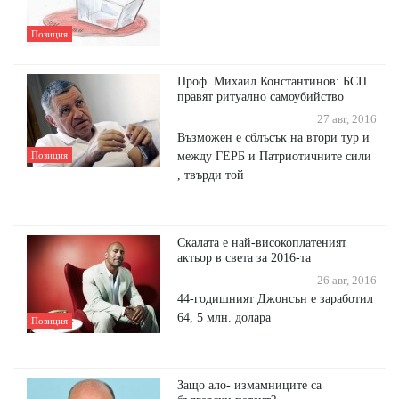
Позиция
Проф. Михаил Константинов: БСП
правят ритуално самоубийство
27 авг, 2016
Възможен е сблъсък на втори тур и
между ГЕРБ и Патриотичните сили
Позиция
, твърди той
Скалата е най-високоплатеният
актьор в света за 2016-та
26 авг, 2016
44-годишният Джонсън е заработил
64, 5 млн. долара
Позиция
Защо ало- измамниците са