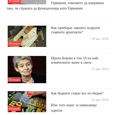
Позиция
Германия, отколкото да направиш
така, че страната да функционира като Германия
Как прибират законно подкупи
главните архитекти?
18 авг, 2016
Позиция
Ирина Бокова в топ 10 на най-
влиятелните жени в света
15 авг, 2016
Позиция
Как бедните стават все по-бедни?
10 авг, 2016
Или тото-шанс за начинаещи
Позиция
идиоти