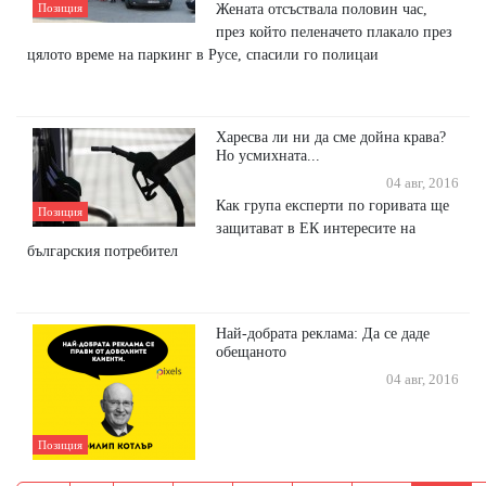
Жената отсъствала половин час,
Позиция
през който пеленачето плакало през
цялото време на паркинг в Русе, спасили го полицаи
Харесва ли ни да сме дойна крава?
Но усмихната...
04 авг, 2016
Как група експерти по горивата ще
Позиция
защитават в ЕК интересите на
българския потребител
Най-добрата реклама: Да се даде
обещаното
04 авг, 2016
Позиция