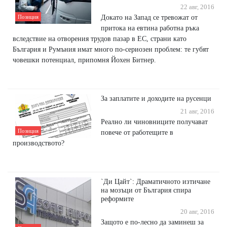
22 авг, 2016
Докато на Запад се тревожат от
Позиция
притока на евтина работна ръка
вследствие на отворения трудов пазар в ЕС, страни като
България и Румъния имат много по-сериозен проблем: те губят
човешки потенциал, припомня Йохен Битнер.
За заплатите и доходите на русенци
21 авг, 2016
Реално ли чиновниците получават
Позиция
повече от работещите в
производството?
`Ди Цайт`: Драматичното изтичане
на мозъци от България спира
реформите
20 авг, 2016
Защото е по-лесно да заминеш за