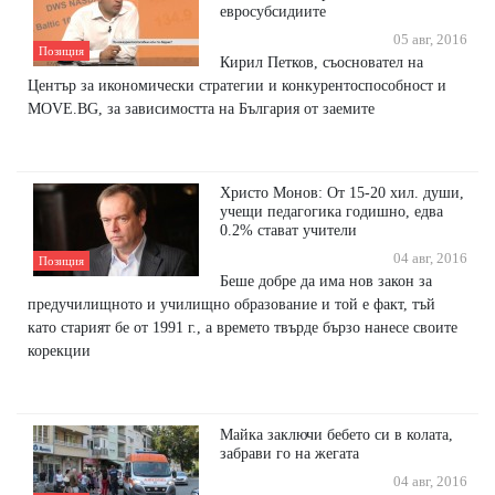
евросубсидиите
05 авг, 2016
Позиция
Кирил Петков, съосновател на
Център за икономически стратегии и конкурентоспособност и
MOVE.BG, за зависимостта на България от заемите
Христо Монов: От 15-20 хил. души,
учещи педагогика годишно, едва
0.2% стават учители
04 авг, 2016
Позиция
Беше добре да има нов закон за
предучилищното и училищно образование и той е факт, тъй
като старият бе от 1991 г., а времето твърде бързо нанесе своите
корекции
Майка заключи бебето си в колата,
забрави го на жегата
04 авг, 2016