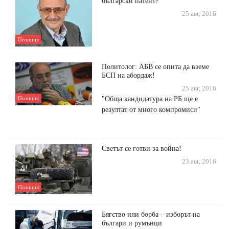
български патент?
25 авг, 2016
Позиция
Политолог: АБВ се опита да вземе
БСП на абордаж!
25 авг, 2016
"Обща кандидатура на РБ ще е
Позиция
резултат от много компромиси"
Светът се готви за война!
23 авг, 2016
Позиция
Бягство или борба – изборът на
българи и румънци