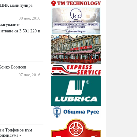
 ЦИК манипулира
08 ное, 2016
ласувалите в
итване са 3 501 220 и
Бойко Борисов
07 ное, 2016
ави Трифонов към
ферендума -