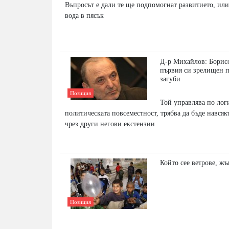
Въпросът е дали те ще подпомогнат развитието, или
вода в пясък
Д-р Михайлов: Борис
първия си зрелищен п
загуби
Позиция
Той управлява по лог
политическата повсеместност, трябва да бъде навсяк
чрез други негови екстензии
Който сее ветрове, жъ
Позиция