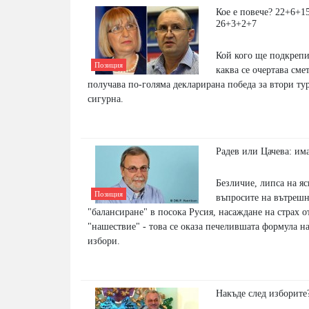
Кое е повече? 22+6+1
26+3+2+7
Кой кого ще подкрепи
Позиция
каква се очертава сме
получава по-голяма декларирана победа за втори тур
сигурна.
Радев или Цачева: им
Безличие, липса на я
Позиция
въпросите на вътрешн
"балансиране" в посока Русия, насаждане на страх о
"нашествие" - това се оказа печелившата формула н
избори.
Накъде след изборите