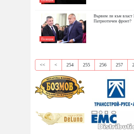
Позиция
Вървим ли към власт
Патриотичен фронт?
Позиция
<<
<
254
255
256
257