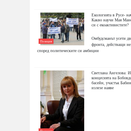
Екологията в Русе- на
Какво научи Мая Ман
си с екоактивистите?
Омбудсманът усети дв
Позиция
фронта, действащи не 
според политическите си амбиции
Светлана Ангелова: И
концесията на Бобов
басейн, участък Бабин
излезе наяве