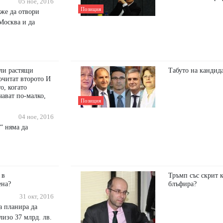
05 ное, 2016
Позиция
же да отвори
Москва и да
ли растящи
Табуто на кандид
очитат второто И
о, когато
ават по-малко,
Позиция
04 ное, 2016
“ няма да
 в
Тръмп със скрит к
ена?
блъфира?
31 окт, 2016
а планира да
лизо 37 млрд. лв.