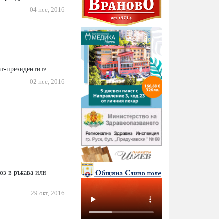
04 ное, 2016
ат-президентите
02 ное, 2016
оз в ръкава или
29 окт, 2016