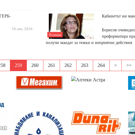
 ГЕРБ-
Кабинетът ни ман
16 окт, 2016
Борисов очевидно
Позиция
преформатира пра
получи мандат за тежки и неприятни действия
258
259
260
261
262
263
264
>
>>