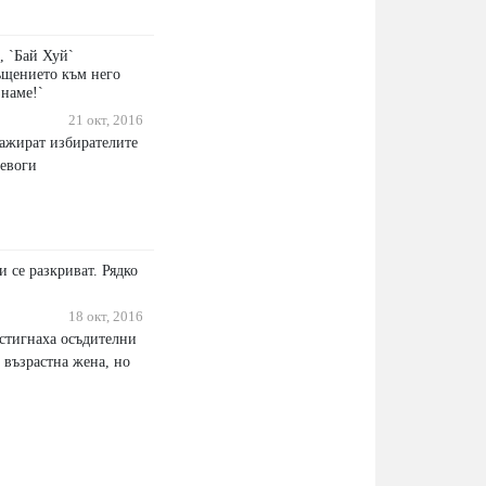
, `Бай Хуй`
ъщението към него
знаме!`
21 окт, 2016
ажират избирателите
ревоги
 се разкриват. Рядко
18 окт, 2016
стигнаха осъдителни
т възрастна жена, но