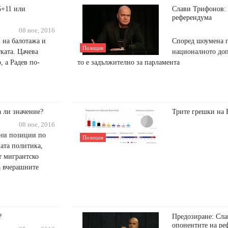
5+11 или
Слави Трифонов:
референдума
08 ное, 2016
 на балотажа и
Според шоумена г
Позиция
тката. Цачева
националното доп
, а Радев по-
то е задължително за парламента
а ли значение?
Трите грешки на 
08 ное, 2016
сни позиции по
Позиция
ата политика,
т мигрантско
а вчерашните
?
Предозиране: Сл
опонентите на ре