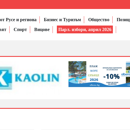
от Русе и региона
Бизнес и Туризъм
Общество
Позиц
вят
Спорт
Вицове
Парл. избори, април 2026