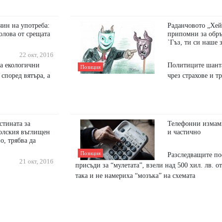
чин на употреба:
Раданчовото „Хей
олова от срещата
припомни за обр
`Гъз, ти си наше 
22 окт, 2016
а екологични
Политиците шант
Позиция
според вятъра, а
чрез страхове и т
стината за
Телефонни измами
долския въглищен
и частично
о, трябва да
Позиция
Разследващите по
21 окт, 2016
присъди за “мулетата”, взели над 500 хил. лв. о
така и не намериха “мозъка” на схемата