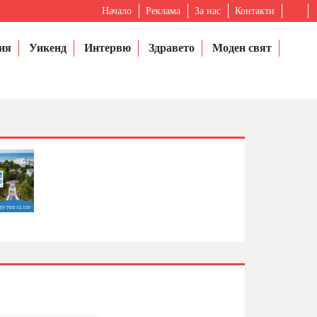
Начало
Реклама
За нас
Контакти
ия
Уикенд
Интервю
Здравето
Моден свят