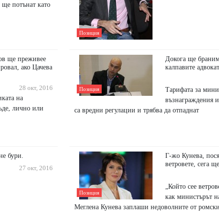
 ще потънат като
Позиция
ов ще преживее
Докога ще браним
ровал, ако Цачева
калпавите адвока
28 окт, 2016
Тарифата за мин
Позиция
иката на
възнаграждения и
ъде, лично или
са вредни регулации и трябва да отпаднат
не бури.
Г-жо Кунева, пося
ветровете, сега щ
27 окт, 2016
„Който сее ветров
Позиция
как министърът н
Меглена Кунева заплаши недоволните от ромски