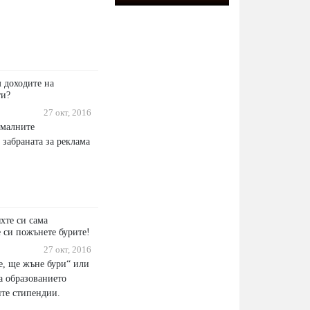
 доходите на
ти?
27 окт, 2016
ималните
 забраната за реклама
хте си сама
е си пожънете бурите!
27 окт, 2016
е, ще жъне бури“ или
а образованието
те стипендии.