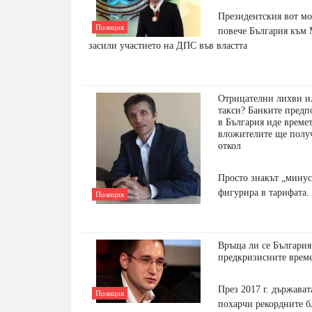
Президентския вот мо
Позиция
повече България към 
засили участието на ДПС във властта
Отрицателни лихви и
такси? Банките предп
в България иде времет
вложителите ще получ
откол
Просто знакът „минус
фигурира в тарифата.
Позиция
Връща ли се България
предкризисните врем
През 2017 г. държават
Позиция
похарчи рекордните б