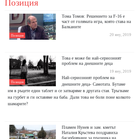
Позиция
Тома Томов: Решението за F-16 е
част от голямата игра, която става на
Балканите
20 яну, 2019
Позиция
Това е може би най-сериозният
проблем на днешните деца
19 яну, 2019
Най-сериозният проблем на
Позиция
днешните деца- Самотата. Бутаме
им в ръцете един таблет и се затваряме в другата стая. Тръгваме
на гурбет и ги оставяме на баба. Дали това не боли поне колкото
шамарите?
Пламен Нунев и зам. кметът
Наталия Кръстева поздравиха
басарбовчани за празника на