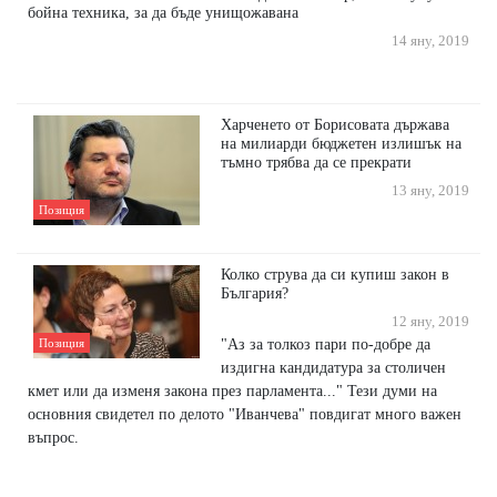
бойна техника, за да бъде унищожавана
14 яну, 2019
Харченето от Борисовата държава
на милиарди бюджетен излишък на
тъмно трябва да се прекрати
13 яну, 2019
Позиция
Колко струва да си купиш закон в
България?
12 яну, 2019
"Аз за толкоз пари по-добре да
Позиция
издигна кандидатура за столичен
кмет или да изменя закона през парламента..." Тези думи на
основния свидетел по делото "Иванчева" повдигат много важен
въпрос.