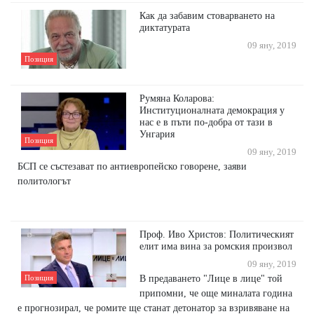
Как да забавим стоварването на
диктатурата
09 яну, 2019
Позиция
Румяна Коларова:
Институционалната демокрация у
нас е в пъти по-добра от тази в
Унгария
Позиция
09 яну, 2019
БСП се състезават по антиевропейско говорене, заяви
политологът
Проф. Иво Христов: Политическият
елит има вина за ромския произвол
09 яну, 2019
В предаването "Лице в лице" той
Позиция
припомни, че още миналата година
е прогнозирал, че ромите ще станат детонатор за взривяване на