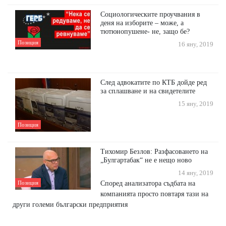
Социологическите проучвания в
деня на изборите – може, а
тютюнопушене- не, защо бе?
Позиция
16 яну, 2019
След адвокатите по КТБ дойде ред
за сплашване и на свидетелите
15 яну, 2019
Позиция
Тихомир Безлов: Разфасоването на
„Булгартабак“ не е нещо ново
14 яну, 2019
Според анализатора съдбата на
Позиция
компанията просто повтаря тази на
други големи български предприятия