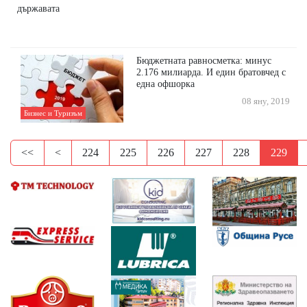
държавата
Бюджетната равносметка: минус
2.176 милиарда. И един братовчед с
една офшорка
08 яну, 2019
Бизнес и Туризъм
<<
<
224
225
226
227
228
229