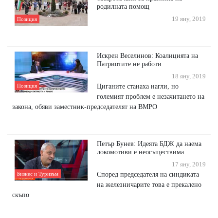
родилната помощ
19 яну, 2019
Позиция
Искрен Веселинов: Коалицията на
Патриотите не работи
18 яну, 2019
Циганите станаха нагли, но
Позиция
големият проблем е незачитането на
закона, обяви заместник-председателят на ВМРО
Петър Бунев: Идеята БДЖ да наема
локомотиви е неосъществима
17 яну, 2019
Според председателя на синдиката
Бизнес и Туризъм
на железничарите това е прекалено
скъпо