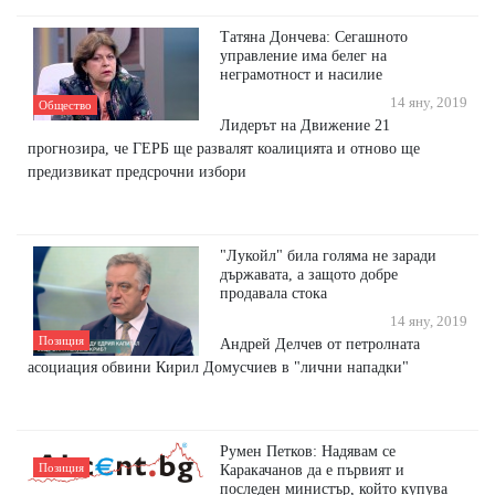
Татяна Дончева: Сегашното
управление има белег на
неграмотност и насилие
14 яну, 2019
Общество
Лидерът на Движение 21
прогнозира, че ГЕРБ ще развалят коалицията и отново ще
предизвикат предсрочни избори
"Лукойл" била голяма не заради
държавата, а защото добре
продавала стока
14 яну, 2019
Позиция
Андрей Делчев от петролната
асоциация обвини Кирил Домусчиев в "лични нападки"
Румен Петков: Надявам се
Позиция
Каракачанов да е първият и
последен министър, който купува