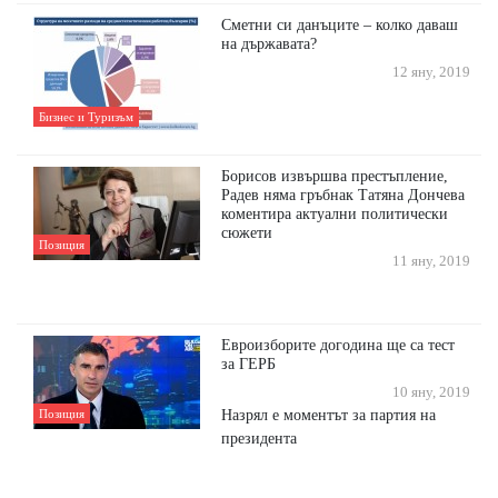
Сметни си данъците – колко даваш
на държавата?
12 яну, 2019
Бизнес и Туризъм
Борисов извършва престъпление,
Радев няма гръбнак Татяна Дончева
коментира актуални политически
сюжети
Позиция
11 яну, 2019
Евроизборите догодина ще са тест
за ГЕРБ
10 яну, 2019
Назрял е моментът за партия на
Позиция
президента