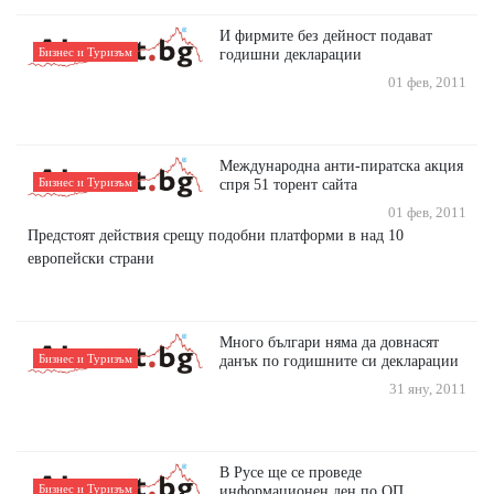
И фирмите без дейност подават
Бизнес и Туризъм
годишни декларации
01 фев, 2011
Международна анти-пиратска акция
Бизнес и Туризъм
спря 51 торент сайта
01 фев, 2011
Предстоят действия срещу подобни платформи в над 10
европейски страни
Много българи няма да довнасят
Бизнес и Туризъм
данък по годишните си декларации
31 яну, 2011
В Русе ще се проведе
Бизнес и Туризъм
информационен ден по ОП