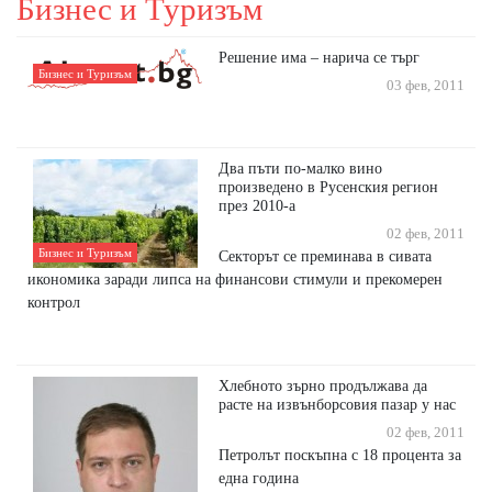
Бизнес и Туризъм
Решение има – нарича се търг
Бизнес и Туризъм
03 фев, 2011
Два пъти по-малко вино
произведено в Русенския регион
през 2010-а
02 фев, 2011
Бизнес и Туризъм
Секторът се преминава в сивата
икономика заради липса на финансови стимули и прекомерен
контрол
Хлебното зърно продължава да
расте на извънборсовия пазар у нас
02 фев, 2011
Петролът поскъпна с 18 процента за
една година