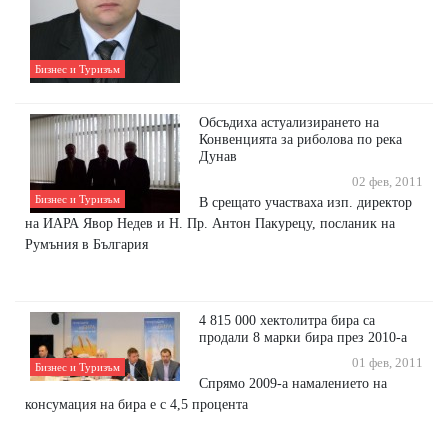
Бизнес и Туризъм
Обсъдиха астуализирането на
Конвенцията за риболова по река
Дунав
02 фев, 2011
Бизнес и Туризъм
В срещато участваха изп. директор
на ИАРА Явор Недев и Н. Пр. Антон Пакурецу, посланик на
Румъния в България
4 815 000 хектолитра бира са
продали 8 марки бира през 2010-а
01 фев, 2011
Бизнес и Туризъм
Спрямо 2009-а намалението на
консумация на бира е с 4,5 процента