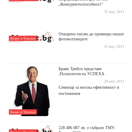
„Конкурентоспособност”
31 яну, 2011
Отворено писмо до премиера пишат
Бизнес и Туризъм
фотоволтаиците
31 яну, 2011
Браян Трейси представя
;Психология на УСПЕХА
29 яну, 2011
Семинар за висока ефективност и
постижения
Бизнес и Туризъм
228 486 087 лв. е събрало ТМУ-