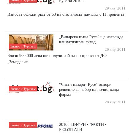
Бизнес и Туризъм
Русе за 2010 г.
29 яну, 2011
Износът бележи ръст от 63 на сто, вносът намалял с 11 процента
„Винарска къща Русе” ще изгражда
климатизиран склад
Бизнес и Туризъм
29 яну, 2011
Близо 900 000 лева ще получи избата по проект от ДФ
„Земеделие
"Чисти пазари- Русе" оспори
Бизнес и Туризъм
решение за избор на почистваща
фирма
28 яну, 2011
2010 - ЦИФРИ • ФАКТИ •
Бизнес и Туризъм
РЕЗУЛТАТИ