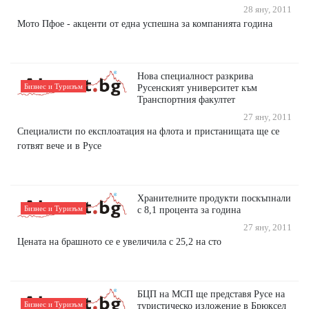
28 яну, 2011
Мото Пфое - акценти от една успешна за компанията година
Нова специалност разкрива
Бизнес и Туризъм
Русенският университет към
Транспортния факултет
27 яну, 2011
Специалисти по експлоатация на флота и пристанищата ще се
готвят вече и в Русе
Хранителните продукти поскъпнали
Бизнес и Туризъм
с 8,1 процента за година
27 яну, 2011
Цената на брашното се е увеличила с 25,2 на сто
БЦП на МСП ще представя Русе на
Бизнес и Туризъм
туристическо изложение в Брюксел