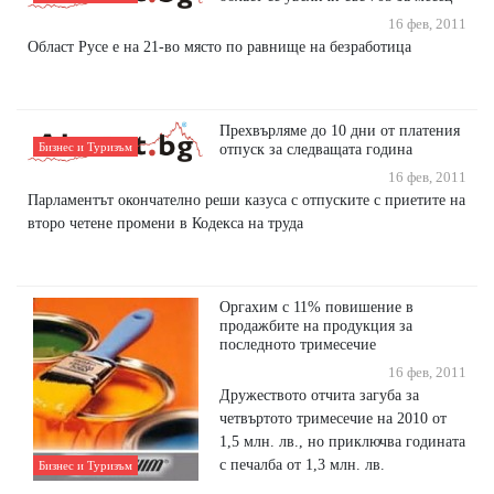
16 фев, 2011
Област Русе е на 21-во място по равнище на безработица
Прехвърляме до 10 дни от платения
Бизнес и Туризъм
отпуск за следващата година
16 фев, 2011
Парламентът окончателно реши казуса с отпуските с приетите на
второ четене промени в Кодекса на труда
Оргахим с 11% повишение в
продажбите на продукция за
последното тримесечие
16 фев, 2011
Дружеството отчита загуба за
четвъртото тримесечие на 2010 от
1,5 млн. лв., но приключва годината
с печалба от 1,3 млн. лв.
Бизнес и Туризъм