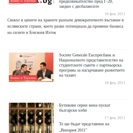
Бизнес и Туризъм
предизвикателство пред Г-20,
заедно с дисбалансите
18 фев, 2011
Скокът в цените на храните разпали демократичното въстание в
ислямските страни, което разви потенциала да промени баланса
на силите в Близкия Изток
Societe Generale Експресбанк и
Националното представителство на
студентските съвети с партньорска
програма за насърчаване развитието
на талант
Бизнес и Туризъм
18 фев, 2011
Бутикови серии вина пускат
български изби
17 фев, 2011
Те ще бъдат представени на
„Винария 2011”