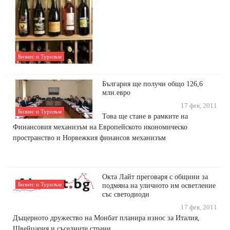
Бизнес и Туризъм
България ще получи общо 126,6
млн.евро
17 фев, 2011
Бизнес и Туризъм
Това ще стане в рамките на
Финансовия механизъм на Европейското икономическо
пространство и Норвежкия финансов механизъм
Окта Лайт преговаря с общини за
Бизнес и Туризъм
подмяна на уличното им осветление
със светодиоди
17 фев, 2011
Дъщерното дружество на Монбат планира износ за Италия,
Швейцария и съседните страни