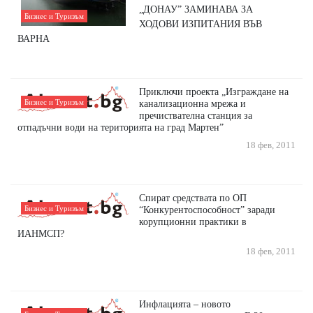
„ДОНАУ” ЗАМИНАВА ЗА
Бизнес и Туризъм
ХОДОВИ ИЗПИТАНИЯ ВЪВ
ВАРНА
Приключи проекта „Изграждане на
Бизнес и Туризъм
канализационна мрежа и
пречиствателна станция за
отпадъчни води на територията на град Мартен”
18 фев, 2011
Спират средствата по ОП
Бизнес и Туризъм
“Конкурентоспособност” заради
корупционни практики в
ИАНМСП?
18 фев, 2011
Инфлацията – новото