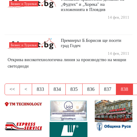
Бизнес и Туризъм
„Фудтех“ и „Хорека" на
изложенията в Пловдив
14 фев, 2011
Премиерът Б.Борисов ще посети
Бизнес и Туризъм
град Годеч
14 фев, 2011
Открива високотехнологична линия за производство на мощни
светодиоди
<<
<
833
834
835
836
837
838