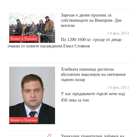
Зарезан е двоен празник за
собствениците на Винпром- Две
могили
14 фев, 2011
Бизнес и Туризъм
По 1200-1600 кг. грозде от декар
очаква от новите насаждения Емил Стоянов
Хлебната пшеница достигна
абсолютен максимум на световния
зърнен пазар
14 фев, 2011
У нас продавачите търсят вече над
450 лева за тон
Бизнес и Туризъм
Уникални хранителни добавки на