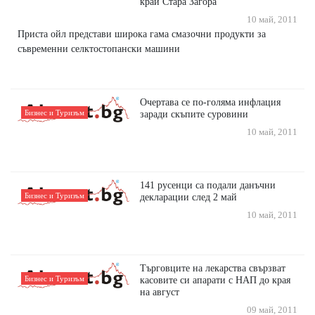
край Стара Загора
10 май, 2011
Приста ойл представи широка гама смазочни продукти за
съвременни селктостопански машини
Очертава се по-голяма инфлация
Бизнес и Туризъм
заради скъпите суровини
10 май, 2011
141 русенци са подали данъчни
Бизнес и Туризъм
декларации след 2 май
10 май, 2011
Търговците на лекарства свързват
Бизнес и Туризъм
касовите си апарати с НАП до края
на август
09 май, 2011