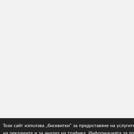
Този сайт използва „бисквитки“ за предоставяне на услугит
на рекламите и за анализ на трафика. Информацията за по