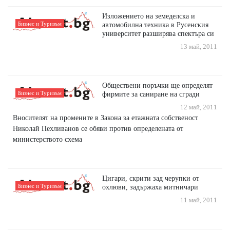
Изложението на земеделска и
Бизнес и Туризъм
автомобилна техника в Русенския
университет разширява спектъра си
13 май, 2011
Обществени поръчки ще определят
Бизнес и Туризъм
фирмите за саниране на сгради
12 май, 2011
Вносителят на промените в Закона за етажната собственост
Николай Пехливанов се обяви против определената от
министерството схема
Цигари, скрити зад черупки от
Бизнес и Туризъм
охлюви, задържаха митничари
11 май, 2011