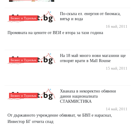
По-скъпа ел. енергия от биомаса,
Бизнес и Туризъм
вятър и вода
16 май, 2011
Промяната на цените от ВЕИ е втора за тази година
На 18 май много нови магазини ще
Бизнес и Туризъм
отворят врати в Mall Rousse
15 май, 2011
Хванаха в некоректно обявени
Бизнес и Туризъм
данни националната
СТАКМИСТИКА
14 май, 2011
От държавното учреждение обявяват, че БВП е нараснал,
Инвестор БГ отчита спад