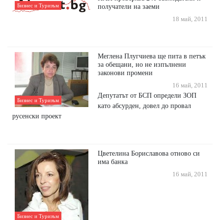
Бизнес и Туризъм
получатели на заеми
18 май, 2011
Меглена Плугчиева ще пита в петък
за обещани, но не изпълнени
законови промени
16 май, 2011
Депутатът от БСП определи ЗОП
Бизнес и Туризъм
като абсурден, довел до провал
русенски проект
Цветелина Бориславова отново си
има банка
16 май, 2011
Бизнес и Туризъм