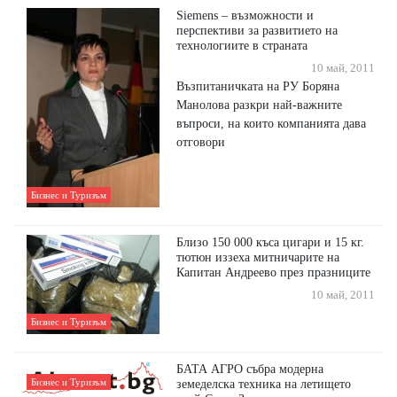
Siemens – възможности и
перспективи за развитието на
технологиите в страната
10 май, 2011
Възпитаничката на РУ Боряна
Манолова разкри най-важните
въпроси, на които компанията дава
отговори
Бизнес и Туризъм
Близо 150 000 къса цигари и 15 кг.
тютюн иззеха митничарите на
Капитан Андреево през празниците
10 май, 2011
Бизнес и Туризъм
БАТА АГРО събра модерна
Бизнес и Туризъм
земеделска техника на летището