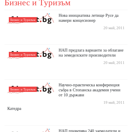
Бизнес и Туризъм
Нова инициатива летище Русе да
Бизнес и Туризъм
намери концесионер
20 май, 2011
НАП предлага варианти за облагане
Бизнес и Туризъм
на земеделските производители
20 май, 2011
Научно-практическа конференция
Бизнес и Туризъм
събра в Стопанска академия учени
от 10 държави
19 май, 2011
Катедра
НАП проверява 240 заемодатели и