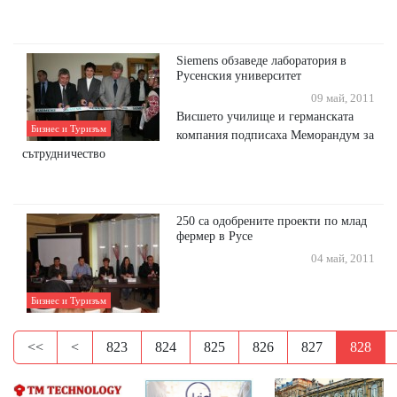
Siemens обзаведе лаборатория в
Русенския университет
09 май, 2011
Висшето училище и германската
Бизнес и Туризъм
компания подписаха Меморандум за
сътрудничество
250 са одобрените проекти по млад
фермер в Русе
04 май, 2011
Бизнес и Туризъм
<<
<
823
824
825
826
827
828