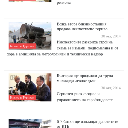
региона
Всяка втора бензиностанция
продава некачествено гориво
30 окт, 2014
Инспекторите разкриха стройна
Бизнес и Туризъм
схема за измами, подпомагана и от
хора в агенцията за метрологичен и технически надзор
България ще продължи да трупа
милиарди левове дълг
30 окт, 2014
Сериозен риск създава и
Бизнес и Туризъм
управлението на еврофондовете
6-7 банки ще изплащат депозитите
от КТБ