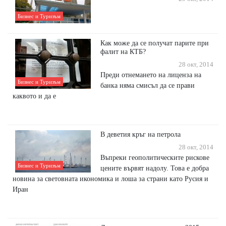
Бизнес и Туризъм
Как може да се получат парите при
фалит на КТБ?
28 окт, 2014
Преди отнемането на лиценза на
Бизнес и Туризъм
банка няма смисъл да се прави
каквото и да е
В деветия кръг на петрола
28 окт, 2014
Въпреки геополитическите рискове
Бизнес и Туризъм
цените вървят надолу. Това е добра
новина за световната икономика и лоша за страни като Русия и
Иран