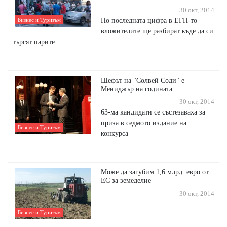
30 окт, 2014
По последната цифра в ЕГН-то
Бизнес и Туризъм
вложителите ще разбират къде да си
търсят парите
Шефът на "Солвей Соди" е
Мениджър на годината
30 окт, 2014
63-ма кандидати се състезаваха за
приза в седмото издание на
Бизнес и Туризъм
конкурса
Може да загубим 1,6 млрд. евро от
ЕС за земеделие
30 окт, 2014
Бизнес и Туризъм