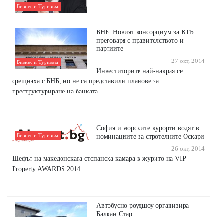
Бизнес и Туризъм
БНБ: Новият консорциум за КТБ
преговаря с правителството и
партиите
27 окт, 2014
Бизнес и Туризъм
Инвеститорите най-накрая се
срещнаха с БНБ, но не са представили планове за
преструктуриране на банката
София и морските курорти водят в
Бизнес и Туризъм
номинациите за стротелните Оскари
26 окт, 2014
Шефът на македонската стопанска камара в журито на VIP
Property AWARDS 2014
Автобусно роудшоу организира
Балкан Стар