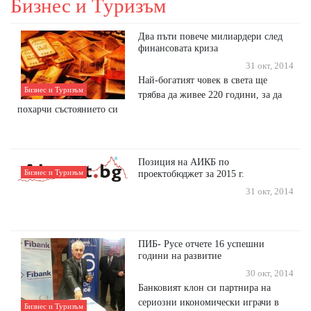
Бизнес и Туризъм
Два пъти повече милиардери след
финансовата криза
31 окт, 2014
Най-богатият човек в света ще
Бизнес и Туризъм
трябва да живее 220 години, за да
похарчи състоянието си
Позиция на АИКБ по
Бизнес и Туризъм
проектобюджет за 2015 г.
31 окт, 2014
ПИБ- Русе отчете 16 успешни
години на развитие
30 окт, 2014
Банковият клон си партнира на
сериозни икономически играчи в
Бизнес и Туризъм