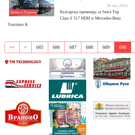
26 окт, 2014
Българска премиера за Setra Top
Бизнес и Туризъм
Class S 517 HDH и Mercedes-Benz
Tourismo K
<<
<
685
686
687
688
689
690