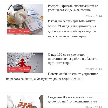
Въпреки кризата спестяванията се
увеличават с 8,5 % за година
29 окт, 2014
В края на септември БНБ отчете
близо 39 млрд. лева депозити на
домакинствата и обслужващи ги
Бизнес и Туризъм
нетърговски организации
С над 160 са се увеличили
постъпилите на работа в областта
през септември
29 окт, 2014
Бизнес и Туризъм
Повече от 60 на сто от устроените
на работа са жени, а младежите до 29 години са 115
Севдалин Желев е новият изп.
директор на "Топлофикация Русе"
29 окт, 2014