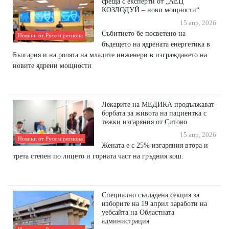
среща с експерти от „АЕЦ
КОЗЛОДУЙ – нови мощности“
15 апр, 2026
Събитието бе посветено на
Новини от Русе и региона
бъдещето на ядрената енергетика в
България и на ролята на младите инженери в изграждането на
новите ядрени мощности
Лекарите на МЕДИКА продължават
борбата за живота на пациентка с
тежки изгаряния от Ситово
15 апр, 2026
Новини от Русе и региона
Жената е с 25% изгаряния втора и
трета степен по лицето и горната част на гръдния кош.
Специално създадена секция за
изборите на 19 април заработи на
уебсайта на Областната
администрация