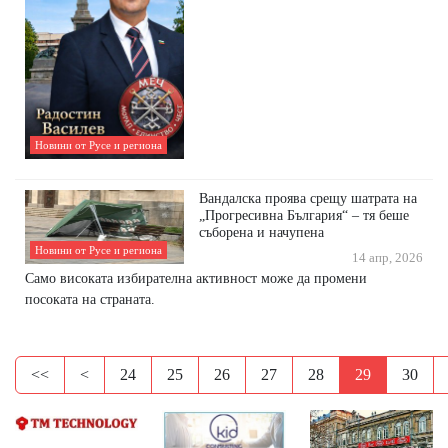
Новини от Русе и региона
Вандалска проява срещу шатрата на
„Прогресивна България“ – тя беше
съборена и начупена
Новини от Русе и региона
14 апр, 2026
Само високата избирателна активност може да промени
посоката на страната.
<<
<
24
25
26
27
28
29
30