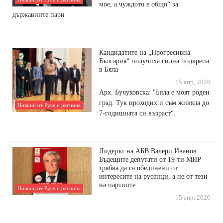
мое, а чуждото е общо“ за
държавните пари
Кандидатите на „Прогресивна
България“ получиха силна подкрепа
в Бяла
15 апр, 2026
Арх. Бучуковска: "Бяла е моят роден
град. Тук проходих и съм живяла до
Новини от Русе и региона
7-годишната си възраст“.
Лидерът на АБВ Валери Иванов:
Бъдещите депутати от 19-ти МИР
трябва да са обединени от
интересите на русенци, а не от тези
на партиите
Новини от Русе и региона
15 апр, 2026