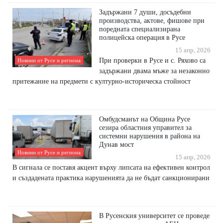
Задържани 7 души, досъдебни
производства, актове, фишове при
поредната специализирана
полицейска операция в Русе
15 апр, 2026
При проверки в Русе и с. Ряхово са
Новини от Русе и региона
задържани двама мъже за незаконно
притежание на предмети с културно-историческа стойност
Омбудсманът на Община Русе
сезира областния управител за
системни нарушения в района на
Дунав мост
Новини от Русе и региона
15 апр, 2026
В сигнала се поставя акцент върху липсата на ефективен контрол
и създадената практика нарушенията да не бъдат санкционирани
В Русенския университет се проведе