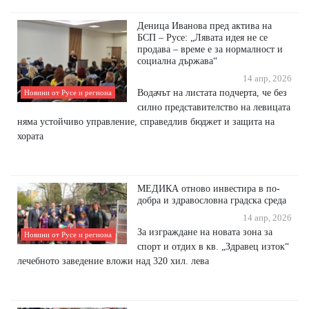
Деница Иванова пред актива на
БСП – Русе: „Лявата идея не се
продава – време е за нормалност и
социална държава“
14 апр, 2026
Водачът на листата подчерта, че без
Новини от Русе и региона
силно представителство на левицата
няма устойчиво управление, справедлив бюджет и защита на
хората
МЕДИКА отново инвестира в по-
добра и здравословна градска среда
14 апр, 2026
За изграждане на новата зона за
Новини от Русе и региона
спорт и отдих в кв. „Здравец изток“
лечебното заведение вложи над 320 хил. лева