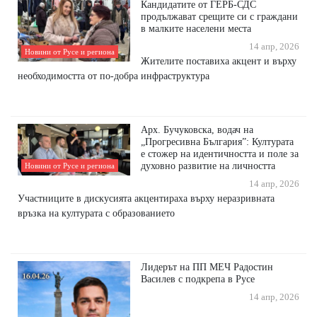
Кандидатите от ГЕРБ-СДС
продължават срещите си с граждани
в малките населени места
14 апр, 2026
Новини от Русе и региона
Жителите поставиха акцент и върху
необходимостта от по-добра инфраструктура
Арх. Бучуковска, водач на
„Прогресивна България”: Културата
е стожер на идентичността и поле за
духовно развитие на личността
Новини от Русе и региона
14 апр, 2026
Участниците в дискусията акцентираха върху неразривната
връзка на културата с образованието
Лидерът на ПП МЕЧ Радостин
Василев с подкрепа в Русе
14 апр, 2026