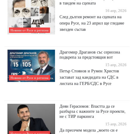
в тандем на сцената
16 апр, 2026
След дългия ремонт на сцената на
опера Русе, на 23 април ще гледаме
звезден състав
Новини от Русе и региона
Драгомир Драганов със сериозна
подкрепа за предстоящия вот
15 апр, 2026
Петър Стоянов и Румен Христов
застават зад кандидата на СДС в
Новини от Русе и региона
листата на ГЕРБ/СДС в Русе
Деян Герасимов: Властта да се
разбърза с важните за Русе проекти,
не с ТИР паркинга
15 апр, 2026
Да пресечем модела „моето си е
Новини от Русе и региона