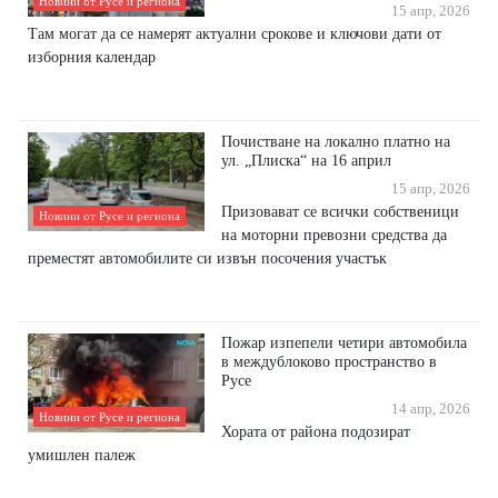
Новини от Русе и региона
15 апр, 2026
Там могат да се намерят актуални срокове и ключови дати от
изборния календар
Почистване на локално платно на
ул. „Плиска“ на 16 април
15 апр, 2026
Призовават се всички собственици
Новини от Русе и региона
на моторни превозни средства да
преместят автомобилите си извън посочения участък
Пожар изпепели четири автомобила
в междублоково пространство в
Русе
14 апр, 2026
Новини от Русе и региона
Хората от района подозират
умишлен палеж