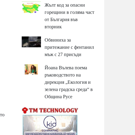
Жълт код за опасни
горещини в голяма част
от България във
вторник
Обвиниха за
притежание с фентанил
мъж с 27 присъди
Йоана Вълева поема
ръководството на
дирекция „Екология и
зелена градска среда“ в
Община Русе
ято