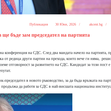
Публикация
30 Юни, 2026 /
akcent.bg /
 ще бъде зам председател на партията
 конференция на СДС. След два мандата начело на партията, п
лика от редица други партии на прехода, които вече ги няма, реших
поеме отговорност за развитието на СДС. Кандидат за този пост е
путат.
председател в новото ръководство, за да бъда връзката на парт
а продължа да работя за СДС в най-висшата национална институ