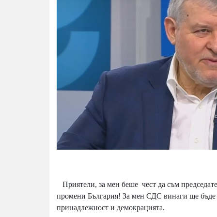
Приятели, за мен беше чест да съм председател
промени България! За мен СДС винаги ще бъде 
принадлежност и демокрацията.