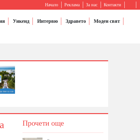
Начало
Реклама
За нас
Контакти
ия
Уикенд
Интервю
Здравето
Моден свят
а
Прочети още