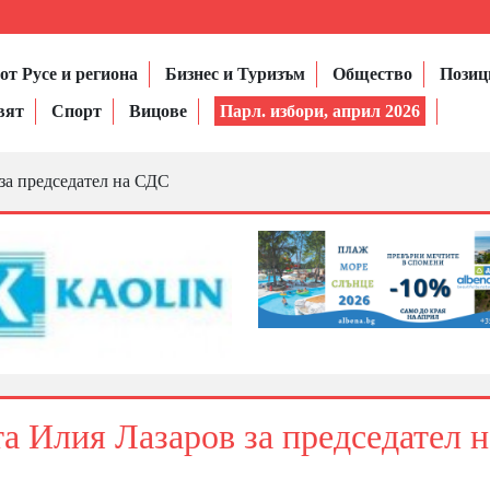
от Русе и региона
Бизнес и Туризъм
Общество
Позиц
вят
Спорт
Вицове
Парл. избори, април 2026
за председател на СДС
а Илия Лазаров за председател н