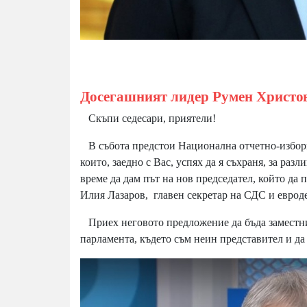
Досегашният лидер Румен Христов
Скъпи седесари, приятели!
В събота предстои Национална отчетно-изборна
които, заедно с Вас, успях да я съхраня, за раз
време да дам път на нов председател, който да 
Илия Лазаров, главен секретар на СДС и евроде
Приех неговото предложение да бъда заместник-
парламента, където съм неин представител и д