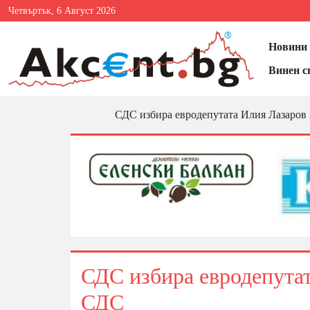
Четвъртък, 6 Август 2026
Новини 
Винен с
СДС избира евродепутата Илия Лазаров 
СДС избира евродепутат
СДС