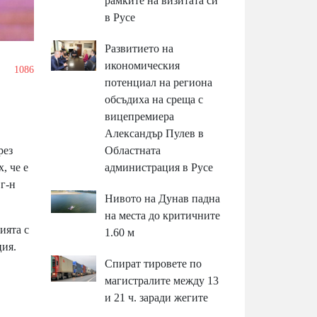
рамките на визитата си
в Русе
Развитието на
икономическия
1086
потенциал на региона
обсъдиха на среща с
вицепремиера
Александър Пулев в
рез
Областната
, че е
администрация в Русе
 г-н
Нивото на Дунав падна
на места до критичните
ията с
1.60 м
ция.
Спират тировете по
магистралите между 13
и 21 ч. заради жегите