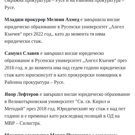
Окръжна прокуратура – Русе и на Районна прокуратура –
Русе.
Младши прокурор Мелвин Ахмед
е завършила висше
юридическо образование в Русенски университет „Ангел
Кънчев“ през 2022 год., като до момента тя няма
юридически стаж.
Самуил Славев
е завършил висше юридическо
образование в Русенски университет „Ангел Кънчев“ през
2016 год. и до момента има над седем години юридически
стаж като юрисконсулт и като прокурорски помощник в
Районна прокуратура – Русе.
Явор Лефтеров
е завършил висше юридическо образование
в Великотърновския университет "Св. св. Кирил и
Методий" през 2018 год. Юридическият му стаж е над пет
години и е преминал като разследващ полицай в ОД на
МВР – Силистра.