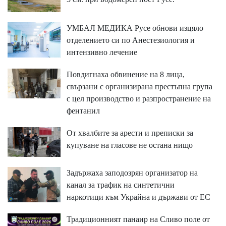
УМБАЛ МЕДИКА Русе обнови изцяло
отделението си по Анестезиология и
интензивно лечение
Повдигнаха обвинение на 8 лица,
свързани с организирана престъпна група
с цел производство и разпространение на
фентанил
От хвалбите за арести и преписки за
купуване на гласове не остана нищо
Задържаха заподозрян организатор на
канал за трафик на синтетични
наркотици към Украйна и държави от ЕС
Традиционният панаир на Сливо поле от