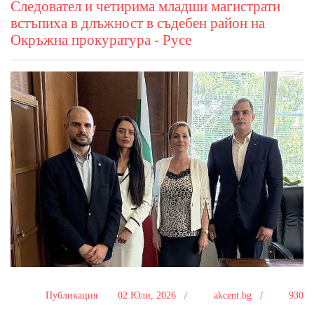
Следовател и четирима младши магистрати
встъпиха в длъжност в съдебен район на
Окръжна прокуратура - Русе
Публикация
02 Юли, 2026 /
akcent.bg /
930