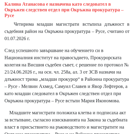
Калина Атанасова е назначена като следовател в
Окръжен следствен отдел при Окръжна прокуратура –
Русе
Четирима младши магистрати встъпиха длъжност в
съдебния район на Окръжна прокуратура – Русе, считано от
01.07.2026 г.
След успешното завършване на обучението си в
Националния институт на правосъдието, Прокурорската
колегия на Висшия съдебен съвет, с решение по протокол №
21/24.06.2026 г., на осн. чл. 258а, ал. 3 от ЗСВ назначи на
длъжност трима „младши прокурор“ в Районна прокуратура
– Русе - Мелвин Ахмед, Самуил Славев и Явор Лефтеров, а
като младши следовател в Окръжен следствен отдел при
Окръжна прокуратура – Русе встъпи Мария Икономова.
Младшите магистрати положиха клетва и подписаха акт
за встъпване, съгласно изискванията на Закона за съдебната
власт в присъствието на ръководството и магистратите на