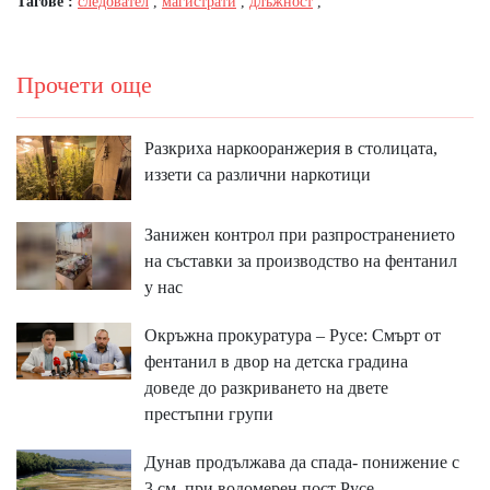
Тагове :
следовател
,
магистрати
,
длъжност
,
Прочети още
Разкриха наркооранжерия в столицата,
иззети са различни наркотици
Занижен контрол при разпространението
на съставки за производство на фентанил
у нас
Окръжна прокуратура – Русе: Смърт от
фентанил в двор на детска градина
доведе до разкриването на двете
престъпни групи
Дунав продължава да спада- понижение с
3 см. при водомерен пост Русе.