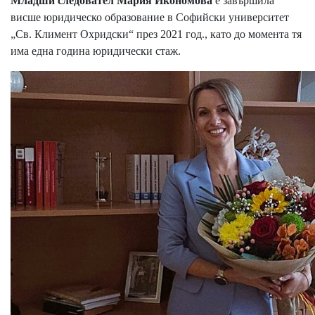
Младши следовател Мария Икономова
е завършила
висше юридическо образование в Софийски университет
„Св. Климент Охридски“ през 2021 год., като до момента тя
има една година юридически стаж.