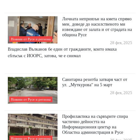
Личната неприязън на кмета спрямо
мен, доведе до насилственото ми
извеждане от залата и от сградата на
община Русе
Новини от Русе и региона
28 фев, 2025
Владислав Вълканов бе един от гражданите, които имаха
сблъсък с ИООРС, затова, че е снимал
Санитарна резитба затваря част от
ул. „Муткурова“ на 5 март
28 фев, 2025
Новини от Русе и региона
Профилактика на сървърите спира
частично дейността на
Информационния център на
Областна администрация в Русе
Новини от Русе и региона