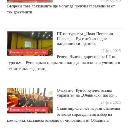
28 фев, 2025
Въпреки това гражданите ще могат да получават заявените от
тях документи.
ПГ по туризъм ,,Иван Петрович
Павлов,, – Русе отбеляза днес
патронния си празник
27 фев, 2025
Новини от Русе и региона
Ренета Вълева, директор на ПГ по
туризъм – Русе, връчи предметни награди на изявени ученици и
техните ръководители,
Очаквано: Кунчо Кунчев остава
управител на ,,Общински пазари,,
27 фев, 2025
Станимир Станчев изрази съмнения
Новини от Русе и региона
относно справедливия избор на
комисията, съставена основно от чиновници от Общината