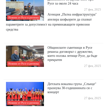
Русе за около 24 часа
27 фев, 2025
Агенция „Пътна инфраструктура"
Новини от Русе и региона
апелира шофьорите да спазват
параметрите за допустимост на преминаващите превозни
средства
Общинските съветници в Русе
решиха договорът с дружество,
което ползва летище Русе, да бъде
прекратен
Новини от Русе и региона
27 фев, 2025
Детската вокална група „Слънце“
празнува 30-годишнината си с
концерт
27 фев, 2025
Новини от Русе и региона