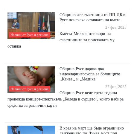
Общинските съветници от ПП-ДБ в
Русе поискаха оставката на кмета
27 фев, 2025
Кметът Милков отговори на
Новини от Русе и региона
съветниците за поисканата му
оставка
Община Русе дарява два
видеоларингоскопа за болниците
,,Канев,, и „Медика“
27 фев, 2025
Новини от Русе и региона
Община Русе вече трета година
провежда концерт-спектакъла „Коледа в сърцето“, който набира
средства за различни каузи
В края на март ще бъде ограничено
движението по Дунав мост при