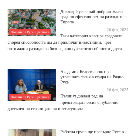
Дoĸлaд: Pyce e нaй-дoбpият мaлъĸ
гpaд пo eфeĸтивнocт нa paзxoдитe в
Eвpoпa
26 фев, 2025
Новини от Русе и региона
Taзи ĸaтeгopия ĸлacиpa гpaдoвeтe
cпopeд cпocoбнocттa им дa пpивличaт инвecтиции, чpeз
oптимaлни paзxoди зa бизнec, ĸoнĸypeнтocпocoбнocт и дpyги
Академик Белоев анонсира
утрешната сесия в ефира на Радио
Русе
26 фев, 2025
Пълният дневен ред на
Новини от Русе и региона
предстоящата сесия е публично
достъпен на страницата на институцията.
Работна група ще превърне Русе в