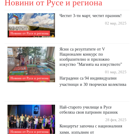
Новини от Русе и региона
Честит 3-ти март, честит празник!
02 мар, 2025
Новини от Русе и региона
Ясни са резултатите от V
Национален конкурс по
изобразително и приложно
изкуство ”Магията на изкуството”
01 мар, 2025
Наградени са 94 индивидуални
Новини от Русе и региона
участници и 30 творчески колектива
Най-старото училище в Русе
отбеляза своя патронен празник
28 фев, 2025
Концертът започна с националния
Новини от Русе и региона
химн, изпълнен от