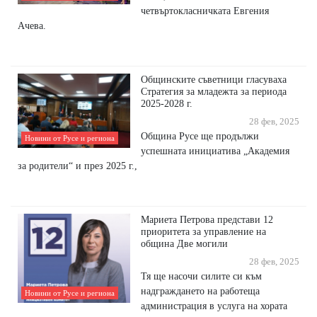
четвъртокласничката Евгения
Ачева.
Общинските съветници гласуваха
Стратегия за младежта за периода
2025-2028 г.
28 фев, 2025
Община Русе ще продължи
Новини от Русе и региона
успешната инициатива „Академия
за родители“ и през 2025 г.,
Мариета Петрова представи 12
приоритета за управление на
община Две могили
28 фев, 2025
Тя ще насочи силите си към
надграждането на работеща
Новини от Русе и региона
администрация в услуга на хората