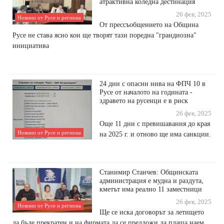
атрактивна коледна дестинация
26 фев, 2025
Новини от Русе и региона
От прессъобщението на Община
Русе не става ясно кои ще творят тази поредна "грандиозна"
инициатива
24 дни с опасни нива на ФПЧ 10 в
Русе от началото на годината -
здравето на русенци е в риск
26 фев, 2025
Още 11 дни с превишавания до края
Новини от Русе и региона
на 2025 г. и отново ще има санкции.
Станимир Станчев: Общинската
администрация е мудна и раздута,
кметът има реално 11 заместници
26 фев, 2025
Новини от Русе и региона
Ще се иска договорът за летището
да бъде прекратен и на фирмата да се предложи да плаща наем