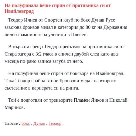
На полуфинала беше спрян от противника си от
Ивайловград
Теодор Илиев от Спортен клуб по бокс Дунав Русе
завоюва бронзов медал в категория до 80 кг на Държавния
личен шампионат за ученици в Плевен.
В първата среща Теодор превъзмогна противника си от
Стара загора с 3:2 гласа в епичен двубой след като два
месеца по-рано записа загуба от него.
На полуфинал беше спрян от боксьора на Ивайловград.
Така Теодор грабна втори бронзови медал на второто
състезание в кариерата си на ринга.
Той е подготвян от треньорите Пламен Янков и Николай
Маринов.
Тагове :
бокс
,
Дунав
,
Теодор
,