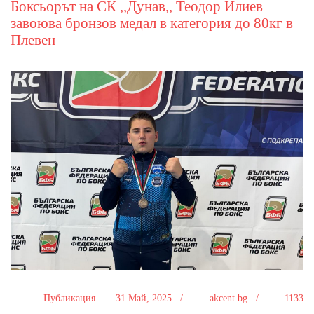
Боксьорът на СК ,,Дунав,, Теодор Илиев
завоюва бронзов медал в категория до 80кг в
Плевен
Публикация
31 Май, 2025 /
akcent.bg /
1133