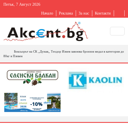
Петък, 7 Август 2026
Начало
Реклама
За нас
Контакти
Боксьорът на СК ,,Дунав,, Теодор Илиев завоюва бронзов медал в категория до
80кг в Плевен