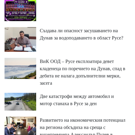
Създава ли опасност засушаването на
Дунав за водоподаването в област Русе?
ВиК ООД – Русе експлоатира девет
кладенеца по поречието на Дунав, спад в
дебита не налага допълнителни мерки,
засега
Две катастрофи между автомобил и
мотор станаха в Русе за ден
Развитието на икономическия потенциал
на региона обсъдиха на среща с
вицепремиера Александър Пулев в