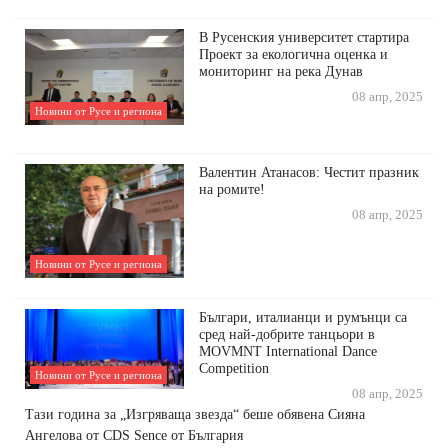
В Русенския университет стартира
Проект за екологична оценка и
мониторинг на река Дунав
08 апр, 2025
Новини от Русе и региона
Валентин Атанасов: Честит празник
на ромите!
08 апр, 2025
Новини от Русе и региона
Българи, италианци и румънци са
сред най-добрите танцьори в
MOVMNT International Dance
Competition
Новини от Русе и региона
08 апр, 2025
Тази година за „Изгряваща звезда“ беше обявена Сияна
Ангелова от CDS Sence от България