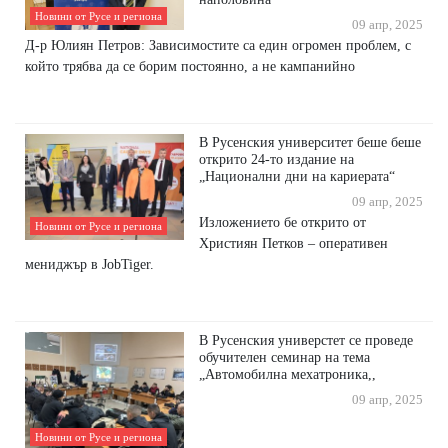
Новини от Русе и региона
09 апр, 2025
Д-р Юлиян Петров: Зависимостите са един огромен проблем, с
който трябва да се борим постоянно, а не кампанийно
В Русенския университет беше беше
открито 24-то издание на
„Национални дни на кариерата“
09 апр, 2025
Изложението бе открито от
Новини от Русе и региона
Християн Петков – оперативен
мениджър в JobTiger.
В Русенския универстет се проведе
обучителен семинар на тема
„Автомобилна мехатроника,,
09 апр, 2025
Новини от Русе и региона