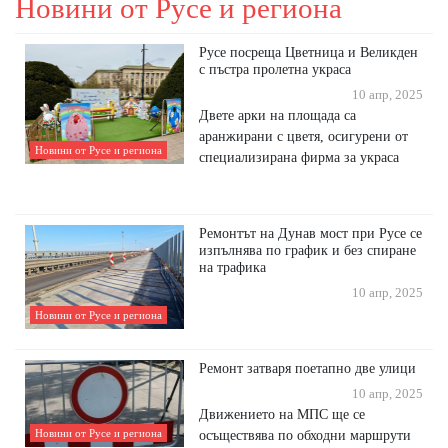
Новини от Русе и региона
Русе посреща Цветница и Великден
с пъстра пролетна украса
10 апр, 2025
Двете арки на площада са
аранжирани с цветя, осигурени от
Новини от Русе и региона
специализирана фирма за украса
Ремонтът на Дунав мост при Русе се
изпълнява по график и без спиране
на трафика
10 апр, 2025
Новини от Русе и региона
Ремонт затваря поетапно две улици
10 апр, 2025
Движението на МПС ще се
Новини от Русе и региона
осъществява по обходни маршрути