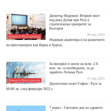
Димитър Недялков: Вторият мост
над река Дунав при Русе е
стратегически приоритет за
България
08 апр, 2025
Новини от Русе и региона
Недялков акцентира и на развитието
на пристанищата във Варна и Бургас,
За мисирки и онези на ясли: 2.6
млн. лв. са необходими, за да
заработи Летище Русе
07 апр, 2025
Новини от Русе и региона
Двупосочен полет София - Русе за
60-80 лв. след февруари 2022 г.
7 април - Световен ден на здравето