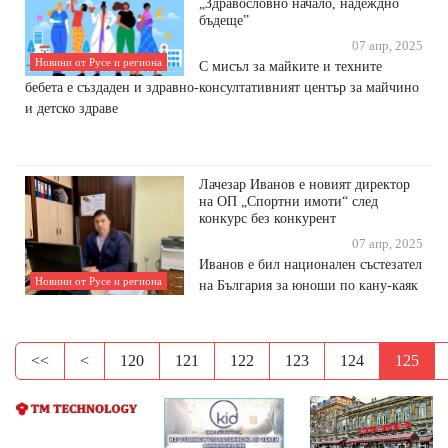
„Здравословно начало, надеждно
бъдеще”
07 апр, 2025
Новини от Русе и региона
С мисъл за майките и техните
бебета е създаден и здравно-консултативният център за майчино
и детско здраве
Лачезар Иванов е новият директор
на ОП „Спортни имоти“ след
конкурс без конкурент
07 апр, 2025
Иванов е бил национален състезател
Новини от Русе и региона
на България за юноши по кану-каяк
<<
<
120
121
122
123
124
125