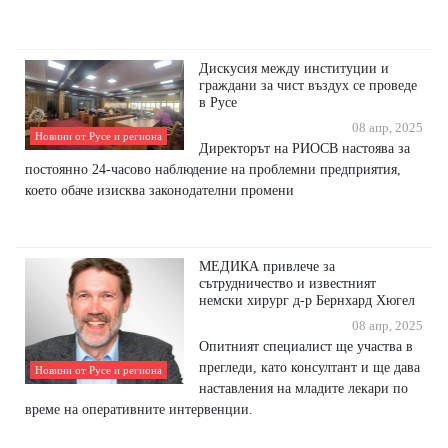
Дискусия между институции и
граждани за чист въздух се проведе
в Русе
08 апр, 2025
Новини от Русе и региона
Директорът на РИОСВ настоява за
постоянно 24-часово наблюдение на проблемни предприятия,
което обаче изисква законодателни промени
МЕДИКА привлече за
сътрудничество и известният
немски хирург д-р Бернхард Хюгел
08 апр, 2025
Опитният специалист ще участва в
прегледи, като консултант и ще дава
Новини от Русе и региона
наставления на младите лекари по
време на оперативните интервенции.