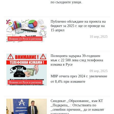
по съседните улици.
Публично обсъждане на проекта на
бюджет за 2025 г. ще се проведе на
15 април
10 апр, 2025
Новини от Русе и региона
Полицията задържа 39-годишен
мъж с 22 500 лева след телефонна
измама в Русе
09 апр, 2025
МВР отчита през 2024 г. увеличение
от 8,4% при измамите
Новини от Русе и региона
Синдикат ,,Образование,, към КТ
,,Подкрепа,, : Отсъствията по
,,семейни причини,, да се намалят
наполовина