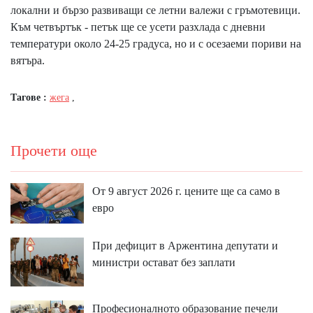
локални и бързо развиващи се летни валежи с гръмотевици.
Към четвъртък - петък ще се усети разхлада с дневни
температури около 24-25 градуса, но и с осезаеми пориви на
вятъра.
Тагове :
жега
,
Прочети още
От 9 август 2026 г. цените ще са само в
евро
При дефицит в Аржентина депутати и
министри остават без заплати
Професионалното образование печели