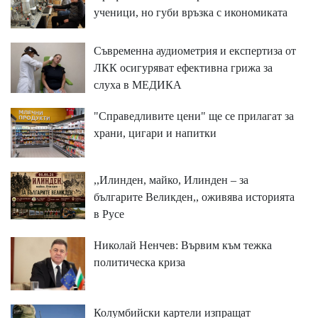
ученици, но губи връзка с икономиката
Съвременна аудиометрия и експертиза от
ЛКК осигуряват ефективна грижа за
слуха в МЕДИКА
"Справедливите цени" ще се прилагат за
храни, цигари и напитки
,,Илинден, майко, Илинден – за
българите Великден,, оживява историята
в Русе
Николай Ненчев: Вървим към тежка
политическа криза
Колумбийски картели изпращат