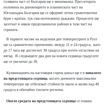
голямата част от България ще е минимална. През втората
половина на денонощието в планинската част на
Югозападна България ще се оформят летни гръмотевични
бури с кратки, тук-там интензивни дъждове. Процесите ще
засегнат и някои предпланински райони в тази част на
страната.
В първите часове на неделния ден температурите в Русе
ще са сравнително приемливи- между 21 и 24 градуса, като
до 17 часа ще достигнат 38 градуса при почти отсъствие на
вятър. В следващите два дни на новата седмица градусите
ще се увеличат до 39.
Кулминацията на настоящия горещ цикъл ще е в
началото
на предстоящата седмица
, когато дневните максимални
температури ще отбележат стойности около и малко над 40
градуса в обичайно топлите региони.
Около средата на предстоящата седмица
се очаква