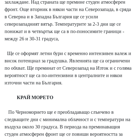
захлаждане. Над страната ще премине студен атмосферен
фронт. Още вторник в някои части на Северозапада, в сряда
в Северна и в Западна България ще се усили
северозападният вятър. Температурите за 2-3 дни ще се
понижат и в четвъртък ще са в по-поносимите граници -
между 26 и 30-31 градуса,
Ще се оформят летни бури с временно интензивен валеж и
висок потенциал за градушка. Явленията ще са ограничени
по обхват. Ще преминат от Северозапад на Изток и с голяма
вероятност ще са по-интензивни в централните и някои
източни части на България.
КРАЙ МОРЕТО
По Черноморието ще е преобладаващо слънчево в
следващите дни с минимална облачност и с температури на
въздуха около 30 градуса. В периода на преминаващия
студен атмосферен фронт ще се повиши вероятността за