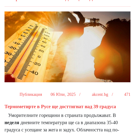
Публикация
06 Юли, 2025 /
akcent.bg /
471
Термометирте в Русе ще досттигнат над 39 градуса
Уморителните горещини в страната продължават. В
неделя
дневните температури ще са в диапазона 35-40
градуса с усещане за жега и задух. Облачността над по-