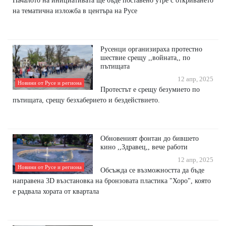
на тематична изложба в центъра на Русе
Русенци организираха протестно
шествие срещу ,,войната,, по
пътищата
12 апр, 2025
Новини от Русе и региона
Протестът е срещу безумието по
пътищата, срещу безхаберието и бездействието.
Обновеният фонтан до бившето
кино ,,Здравец,, вече работи
12 апр, 2025
Новини от Русе и региона
Обсъжда се възможността да бъде
направена 3D възстановка на бронзовата пластика "Хоро", която
е радвала хората от квартала