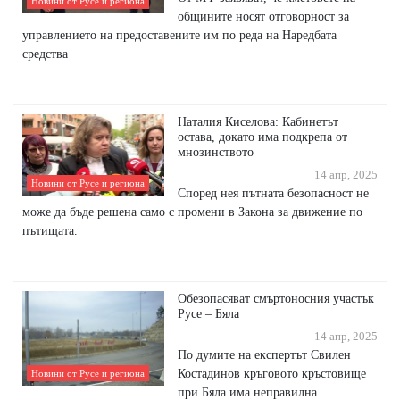
Новини от Русе и региона
общините носят отговорност за
управлението на предоставените им по реда на Наредбата
средства
Наталия Киселова: Кабинетът
остава, докато има подкрепа от
мнозинството
14 апр, 2025
Новини от Русе и региона
Според нея пътната безопасност не
може да бъде решена само с промени в Закона за движение по
пътищата.
Обезопасяват смъртоносния участък
Русе – Бяла
14 апр, 2025
По думите на експертът Свилен
Костадинов кръговото кръстовище
Новини от Русе и региона
при Бяла има неправилна