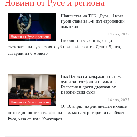
Новини от Русе и региона
Щангистът на ТСК ,,Русе,, Ангел
Русев стана за 5-и път европейски
шампион
14 апр, 2025
Новини от Русе и региона
Вторият ни участник, също
състезател на русенския клуб при най-леките - Дениз Данев,
завърши на 6-о място
Във Ветово са задържани петима
души за телефонни измами в
България и други държави от
Европейския съюз
14 апр, 2025
Новини от Русе и региона
От 10 април до ден днешен нямаме
нито един опит за телефонна измама на територията на област
Русе, каза ст. ком. Кожухаров