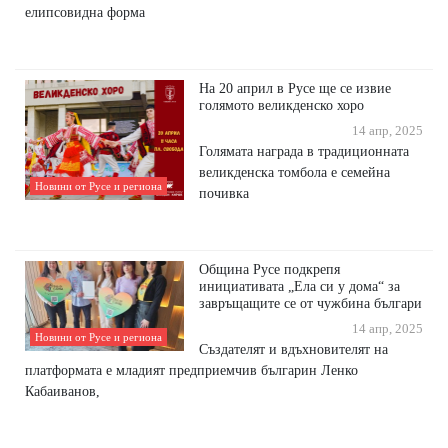
елипсовидна форма
На 20 април в Русе ще се извие
голямото великденско хоро
14 апр, 2025
Голямата награда в традиционната
великденска томбола е семейна
Новини от Русе и региона
почивка
Община Русе подкрепя
инициативата „Ела си у дома“ за
завръщащите се от чужбина българи
14 апр, 2025
Новини от Русе и региона
Създателят и вдъхновителят на
платформата е младият предприемчив българин Ленко
Кабаиванов,