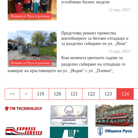
устойчиви бизнес модели
12 апр, 2025
Новини от Русе и региона
Предстоящ ремонт премества
контейнерите за битови отпадъци и
за разделно събиране по ул. „Ниш“
12 апр, 2025
Към момента цветните съдове за
Новини от Русе и региона
разделно събиране на отпадъци се
намират на кръстовището на ул. „Воден“ с ул. „Плевен“,
<<
<
119
120
121
122
123
124