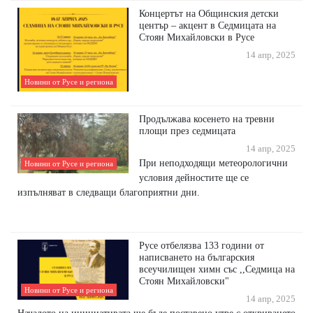
Концертът на Общинския детски
център – акцент в Седмицата на
Стоян Михайловски в Русе
14 апр, 2025
Новини от Русе и региона
Продължава косенето на тревни
площи през седмицата
14 апр, 2025
При неподходящи метеорологични
Новини от Русе и региона
условия дейностите ще се
изпълняват в следващи благоприятни дни.
Русе отбелязва 133 години от
написването на българския
всеучилищен химн със ,,Седмица на
Стоян Михайловски"
Новини от Русе и региона
14 апр, 2025
Началото на инициативата ще бъде поставено утре с откриването