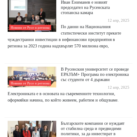
Иван Ениманев е новият
председател на Русенската
стопанска камара
12 апр, 2025
По данни на Националния
Новини от Русе и региона
статистически институт преките
чуждестранни инвестиции в нефинансови предприятия в
региона за 2023 година надхвърлят 570 милиона евро,
В Русенския университет се проведе
ЕРАЗЪМ+ Програма по електроника
със студенти от 4 държави
Новини от Русе и региона
12 апр, 2025
Електрониката е в основата на съвременните технологии,
оформяйки начина, по който живеем, работим и общуваме.
Българските компании се нуждаят
от стабилна среда и предвидими
политики, за да инвестират в