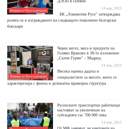
ДЛОП в Плевен
14 апр, 2025
Новини от Русе и региона
. БК „Локомотив Русе" затвърждава
ролята си в изграждането на следващото поколение български
боксьори
Черен ангел, меса и продукти на
Голямо Враново в 38-то изложение
„Салон Гурме“ – Мадрид
14 апр, 2025
Висока оценка дадоха и
Новини от Русе и региона
специалистите за месото, което се
характеризира с финна и деликатна мраморна структура
Русенските транспортни работници
настояват за увеличение на
субсидията със 700 000 лева.
14 апр, 2025
От МФ заявяват, че кметовете на