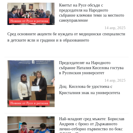
Кметът на Русе обсъди с
председателя на Народното
събрание ключови теми за местното
самоуправление
Новини от Русе и региона
14 апр, 2025
Сред основните акценти бе нуждата от медицински специалисти
в детските ясли и градини и в образованието
Председателят на Народното
събрание Наталия Киселова гостува
в Русенския университет
14 апр, 2025
Доц. Киселова бе удостоена с
Кристалния знак на университета
Новини от Русе и региона
Най-младият сред мъжете: Борислав
Андреев с бронз от Държавното
лично-отборно първенство по бокс