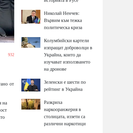
историята в Русе
Николай Ненчев:
Вървим към тежка
политическа криза
Колумбийски картели
изпращат доброволци в
Украйна, които да
/
932
изучават използването
на дронове
Зеленски е шести по
ано от
рейтинг в Украйна
Разкриха
я на
наркооранжерия в
ност
столицата, иззети са
ато
различни наркотици