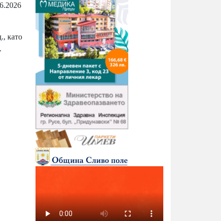
6.2026
., като
.