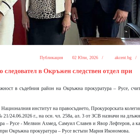
Публикация
02 Юли, 2026 /
akcent.bg 
о следовател в Окръжен следствен отдел при
ост в съдебния район на Окръжна прокуратура – Русе, счит
 Националния институт на правосъдието, Прокурорската колеги
1/24.06.2026 г., на осн. чл. 258а, ал. 3 от ЗСВ назначи на длъж
а – Русе - Мелвин Ахмед, Самуил Славев и Явор Лефтеров, а к
 при Окръжна прокуратура – Русе встъпи Мария Икономова.