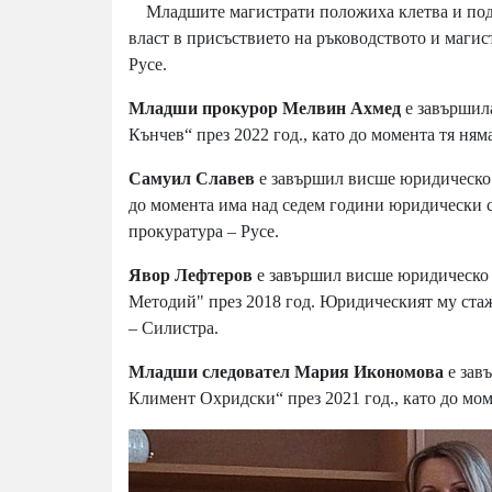
Младшите магистрати положиха клетва и подпис
власт в присъствието на ръководството и магис
Русе.
Младши прокурор Мелвин Ахмед
е завършил
Кънчев“ през 2022 год., като до момента тя ня
Самуил Славев
е завършил висше юридическо 
до момента има над седем години юридически 
прокуратура – Русе.
Явор Лефтеров
е завършил висше юридическо 
Методий" през 2018 год. Юридическият му стаж
– Силистра.
Младши следовател Мария Икономова
е зав
Климент Охридски“ през 2021 год., като до мо