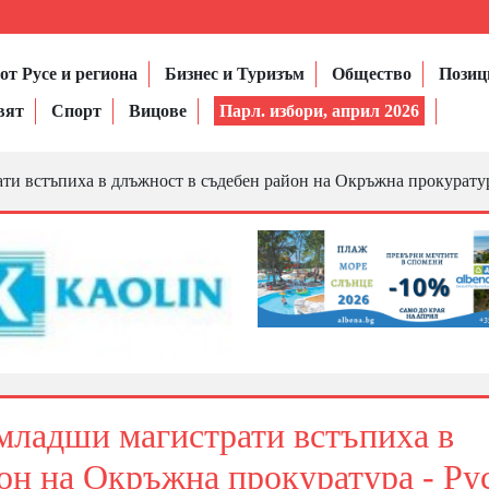
от Русе и региона
Бизнес и Туризъм
Общество
Позиц
вят
Спорт
Вицове
Парл. избори, април 2026
ти встъпиха в длъжност в съдебен район на Окръжна прокуратур
младши магистрати встъпиха в
он на Окръжна прокуратура - Ру