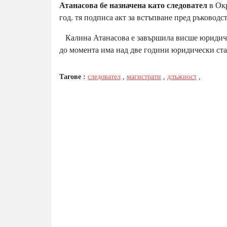
Атанасова бе назначена като следовател
в Окр
год. тя подписа акт за встъпване пред ръководс
Калина Атанасова е завършила висше юридическ
до момента има над две години юридически стаж
Тагове :
следовател
,
магистрати
,
длъжност
,