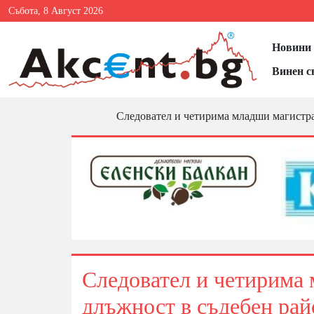
Събота, 8 Август 2026
Новини 
Винен с
Следовател и четирима младши магистра
Следовател и четирима 
длъжност в съдебен рай