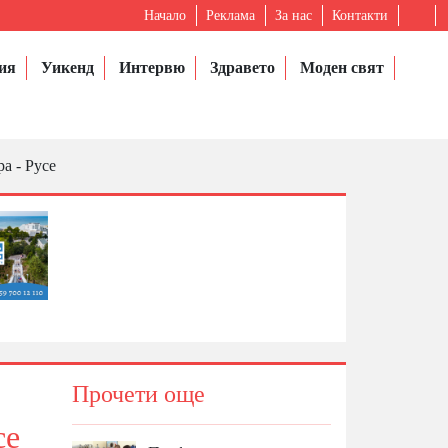
Начало
Реклама
За нас
Контакти
ия
Уикенд
Интервю
Здравето
Моден свят
а - Русе
Прочети още
се