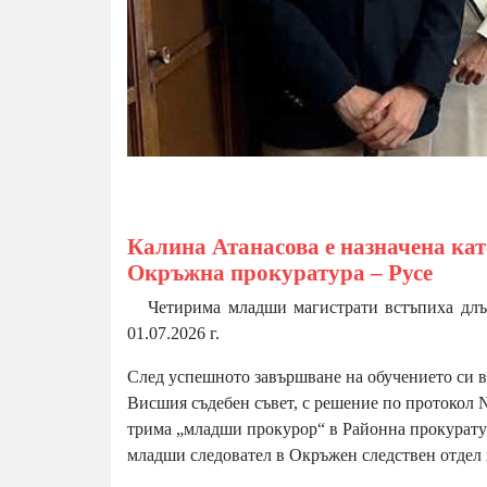
Калина Атанасова е назначена кат
Окръжна прокуратура – Русе
Четирима младши магистрати встъпиха длъжн
01.07.2026 г.
След успешното завършване на обучението си в
Висшия съдебен съвет, с решение по протокол № 2
трима „младши прокурор“ в Районна прокуратур
младши следовател в Окръжен следствен отдел