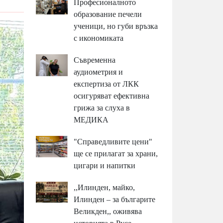
Професионалното
образование печели
ученици, но губи връзка
с икономиката
Съвременна
аудиометрия и
експертиза от ЛКК
осигуряват ефективна
грижа за слуха в
МЕДИКА
"Справедливите цени"
ще се прилагат за храни,
цигари и напитки
,,Илинден, майко,
Илинден – за българите
Великден,, оживява