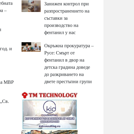
ебната
Занижен контрол при
а –
разпространението на
съставки за
производство на
л
фентанил у нас
Окръжна прокуратура –
год. и
Русе: Смърт от
фентанил в двор на
детска градина доведе
до разкриването на
двете престъпни групи
 на МВР
„Св.