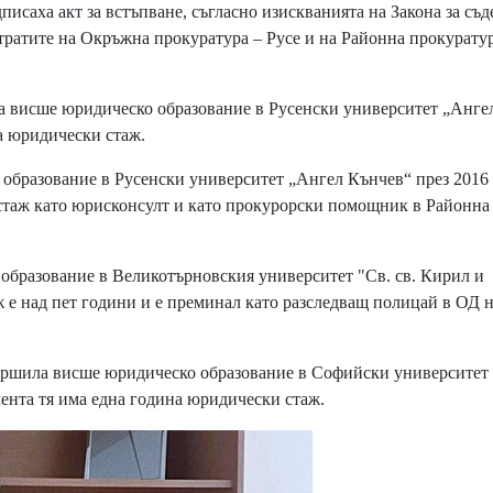
аха акт за встъпване, съгласно изискванията на Закона за съд
тратите на Окръжна прокуратура – Русе и на Районна прокуратур
а висше юридическо образование в Русенски университет „Анге
ма юридически стаж.
образование в Русенски университет „Ангел Кънчев“ през 2016 
стаж като юрисконсулт и като прокурорски помощник в Районна
образование в Великотърновския университет "Св. св. Кирил и
 е над пет години и е преминал като разследващ полицай в ОД
ършила висше юридическо образование в Софийски университет 
мента тя има една година юридически стаж.