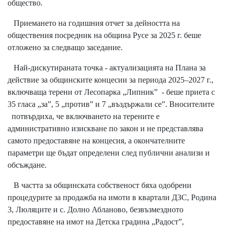
общество.
Приемането на годишния отчет за дейността на
обществения посредник на община Русе за 2025 г. беше
отложено за следващо заседание.
Най-дискутираната точка - актуализацията на Плана за
действие за общинските концесии за периода 2025–2027 г.,
включваща терени от Лесопарка „Липник” - беше приета с
35 гласа „за”, 5 „против” и 7 „въздържали се”. Вносителите
потвърдиха, че включването на терените е
административно изискване по закон и не представлява
самото предоставяне на концесия, а окончателните
параметри ще бъдат определени след публични анализи и
обсъждане.
В частта за общинската собственост бяха одобрени
процедурите за продажба на имоти в квартали ДЗС, Родина
3, Люляците и с. Долно Абланово, безвъзмездното
предоставяне на имот на Детска градина „Радост”,