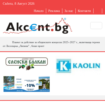
Събота, 8 Август 2026
Начало
Реклама
За нас
Контакти
Планът за действие за общинските концесии 2025–2027 г., включваща терени
от Лесопарка „Липник” , беше приет