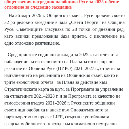
обществения посредник на община Русе за 2025 г. беше
отложено за следващо заседание
На 26 март 2026 г. Общински съвет­ - Русе проведе своето
32-ро редовно заседание в зала „Свети Георги” на Община
Русе. Съветниците гласуваха по 28 точки от дневния ред,
като всички предложения бяха приети, с изключение на
едно отложено разглеждане.
Сред приетите годишни доклади за 2025 г. са отчетът за
наблюдение на изпълнението на Плана за интегрирано
развитие на Община Русе (ПИРО) 2021–2027 г., отчетът за
изпълнението на решенията на Общинския съвет, както и
трите екологични отчета - за Плана за действие към
Стратегическата карта за шум, за Програмата за управление
на отпадъците 2021–2028 г. и за Програмата за качество на
атмосферния въздух 2021–2026 г. Русенските общински
съветници одобриха и анекс към Споразумението за
партньорство по проект LIFE, свързан с устойчивата
градска мобилност за преход към климатично неутрално