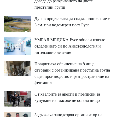
доведе до разкриването на двете
престъпни групи
Дунав продължава да спада- понижение с
3 см. при водомерен пост Русе.
УМБАЛ МЕДИКА Русе обнови изцяло
отделението си по Анестезиология и
интензивно лечение
Повдигнаха обвинение на 8 лица,
свързани с организирана престъпна група
с цел производство и разпространение на
фентанил
От хвалбите за арести и преписки за
купуване на гласове не остана нищо
Задържаха заподозрян организатор на