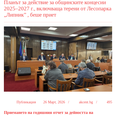
Планът за действие за общинските концесии
2025–2027 г., включваща терени от Лесопарка
„Липник” , беше приет
Публикация
26 Март, 2026 /
akcent.bg /
495
Приемането на годишния отчет за дейността на