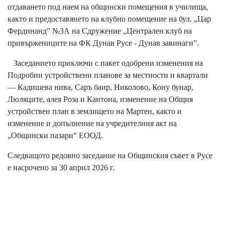
отдаването под наем на общински помещения в училища,
както и предоставянето на клубно помещение на бул. „Цар
Фердинанд” №3А на Сдружение „Централен клуб на
привържениците на ФК Дунав Русе - Дунав завинаги”.
Заседанието приключи с пакет одобрени изменения на
Подробни устройствени планове за местности и квартали
— Кадишева нива, Саръ баир, Николово, Кону бунар,
Люляците, алея Роза и Кантона, изменение на Общия
устройствен план в землището на Мартен, както и
изменение и допълнение на учредителния акт на
„Общински пазари” ЕООД.
Следващото редовно заседание на Общинския съвет в Русе
е насрочено за 30 април 2026 г.