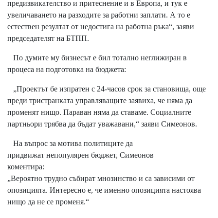
предизвикателство и притеснение и в Европа, и тук е
увеличаването на разходите за работни заплати. А то е
естествен резултат от недостига на работна ръка“, заяви
председателят на БТПП.
По думите му бизнесът е бил тотално неглижиран в
процеса на подготовка на бюджета:
„Проектът бе изпратен с 24-часов срок за становища, още
преди тристранката управляващите заявиха, че няма да
променят нищо. Параван няма да ставаме. Социалните
партньори трябва да бъдат уважавани,“ заяви Симеонов.
На въпрос за мотива политиците да
придвижат непопулярен бюджет, Симеонов
коментира:
На въпрос за мотива политиците да придвижат
„Вероятно трудно събират мнозинство и са зависими от
непопулярен бюджет, Симеонов коментира:
опозицията. Интересно е, че именно опозицията настоява
нищо да не се променя.“