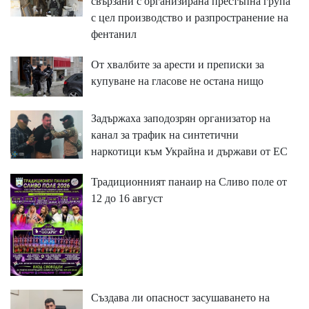
свързани с организирана престъпна група
с цел производство и разпространение на
фентанил
От хвалбите за арести и преписки за
купуване на гласове не остана нищо
Задържаха заподозрян организатор на
канал за трафик на синтетични
наркотици към Украйна и държави от ЕС
Традиционният панаир на Сливо поле от
12 до 16 август
Създава ли опасност засушаването на