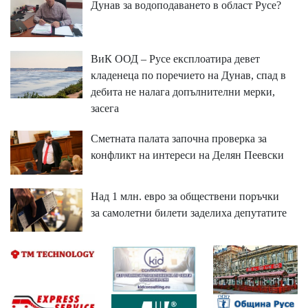
Дунав за водоподаването в област Русе?
ВиК ООД – Русе експлоатира девет
кладенеца по поречието на Дунав, спад в
дебита не налага допълнителни мерки,
засега
Сметната палата започна проверка за
конфликт на интереси на Делян Пеевски
Над 1 млн. евро за обществени поръчки
за самолетни билети заделиха депутатите