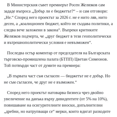
В Министерския съвет премиерът Росен Желязков сам
зададе въпроса „Добър ли е бюджетът?“ – и сам отговори:
„Не.“ Според него проектът за 2026 г. не е нито ляв, нито
десен, а „коалиционен бюджет, който не създава политики, а
следва вече заложени в закона“. Въпреки критиките
Желязков подчерта, че „друг бюджет в тези геополитически
и вътрешнополитически условия е невъзможен“.
Последва остър коментар от председателя на Българската
търговско-промишлена палата (БТПП) Цветан Симеонов.
Той потвърди част от думите на премиера:
„В първата част съм съгласен — бюджетът не е добър. Но
не съм съгласен, че друг не е възможен.“
Според него проектът натоварва бизнеса чрез двойно
увеличение на данъка върху дивидентите (от 5% на 10%),
повишаване на осигурителните вноски, допълнителни
„дребни, но натрупващи се“ мерки, които вдигат разходите