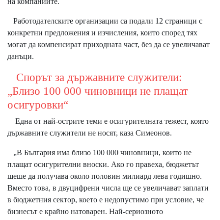
на компаниите.
Работодателските организации са подали 12 страници с
конкретни предложения и изчисления, които според тях
могат да компенсират приходната част, без да се увеличават
данъци.
Спорът за държавните служители:
„Близо 100 000 чиновници не плащат
осигуровки“
Една от най-острите теми е осигурителната тежест, която
държавните служители не носят, каза Симеонов.
„В България има близо 100 000 чиновници, които не
плащат осигурителни вноски. Ако го правеха, бюджетът
щеше да получава около половин милиард лева годишно.
Вместо това, в двуцифрени числа ще се увеличават заплати
в бюджетния сектор, което е недопустимо при условие, че
бизнесът е крайно натоварен. Най-сериозното