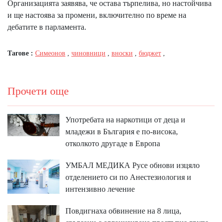
Организацията заявява, че остава търпелива, но настойчива
и ще настоява за промени, включително по време на
дебатите в парламента.
Тагове :
Симеонов
,
чиновници
,
вноски
,
бюджет
,
Прочети още
Употребата на наркотици от деца и
младежи в България е по-висока,
отколкото другаде в Европа
УМБАЛ МЕДИКА Русе обнови изцяло
отделението си по Анестезиология и
интензивно лечение
Повдигнаха обвинение на 8 лица,