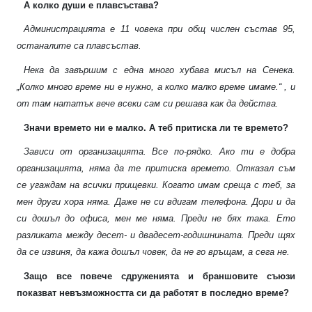
А колко души е плавсъстава?
Администрацията е 11 човека при общ числен състав 95,
останалите са плавсъстав.
Нека да завършим с една много хубава мисъл на Сенека.
„Колко много време ни е нужно, а колко малко време имаме.“ , и
от там нататък вече всеки сам си решава как да действа.
Значи времето ни е малко. А теб притиска ли те времето?
Зависи от организацията. Все по-рядко. Ако ти е добра
организацията, няма да те притиска времето. Отказал съм
се угаждам на всички прищевки. Когато имам среща с теб, за
мен други хора няма. Даже не си вдигам телефона. Дори и да
си дошъл до офиса, мен ме няма. Преди не бях така. Ето
разликата между десет- и двадесет-годишнината. Преди щях
да се извиня, да кажа дошъл човек, да не го връщам, а сега не.
Защо все повече сдруженията и браншовите съюзи
показват невъзможността си да работят в последно време?