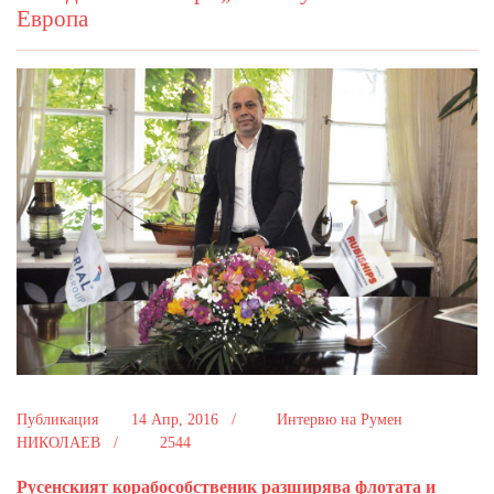
Европа
Публикация
14 Апр, 2016 /
Интервю на Румен
НИКОЛАЕВ /
2544
Русенският корабособственик разширява флотата и