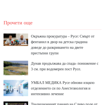
Прочети още
Окръжна прокуратура – Русе: Смърт от
фентанил в двор на детска градина
доведе до разкриването на двете
престъпни групи
Дунав продължава да спада- понижение с
3 см. при водомерен пост Русе.
УМБАЛ МЕДИКА Русе обнови изцяло
отделението си по Анестезиология и
интензивно лечение
Традиционният панаир на Сливо поле от