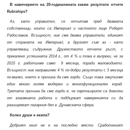
В навечерието на 20-годишнината какви резултати отчете
Rubiships?
Аз, като управител, се отчитам пред двамата
собственици, които са Империал и частното лице Роберт
Радославов. Всъщност, ние сме двама управители, единият
от страната на Империал, а другият съм аз - като
управляващ съдружник. Дружеството отчете ръст, с
прекалено успешната 2014 г., от 4 % и това е въпреки, че за
2015 г. работихме само
9 месеца, поради маловодието.
Всъщност ние направихме 4 % по-добри резултати с 3 месеца
по-малко, което е причина да сме горди. Също така закупихме
един много голям модерен и многофункционален кораб.
Третата причина да сме горди е, че партньорите са доволни
от взаимната работа и поддържат намеренията си да
разширяват пазарния дял в
Дунавската сфера.
Колко души е екипа?
Добрият екип не е на последно място. Сработеният