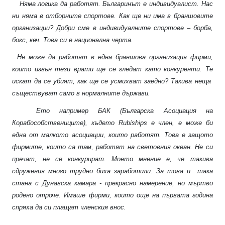
Няма логика да работят. Българинът е индивидуалист. Нас
ни няма в отборните спортове. Как ще ни има в браншовите
организации? Добри сме в индивидуалните спортове – борба,
бокс, кеч. Това си е национална черта.
Не може да работят в една браншова организация фирми,
които извън тези врати ще се гледат като конкуренти. Те
искат да се убият, как ще се усмихват заедно? Такива неща
съществуват само в нормалните държави.
Ето например БАК (Българска Асоциация на
Корабособствениците), където
Rubiships
е член, е може би
една от малкото асоциации, които работят. Това е защото
фирмите, които са там, работят на световния океан. Не си
пречат, не се конкурират. Моето мнение е, че такива
сдружения много трудно биха заработили. За това и
така
стана с Дунавска камара - прекрасно намерение, но мъртво
родено отроче. Имаше фирми, които още на първата година
спряха да си плащат членския внос.