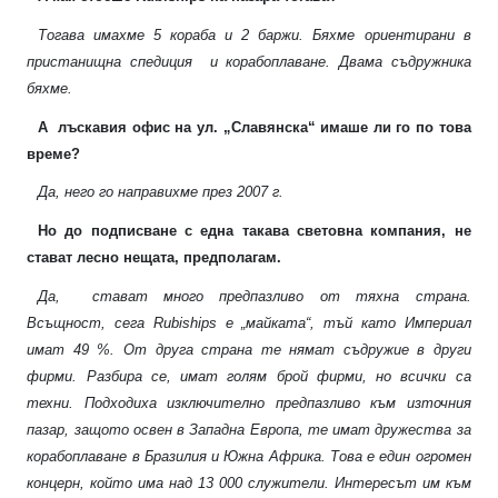
Тогава имахме 5 кораба и 2 баржи. Бяхме ориентирани в
пристанищна спедиция
и корабоплаване. Двама съдружника
бяхме.
А
лъскавия офис на ул. „Славянска“ имаше ли го по това
време?
Да, него го направихме през 2007 г.
Но до подписване с една такава световна компания, не
стават лесно нещата, предполагам.
Да,
стават много предпазливо от тяхна страна.
Всъщност, сега
Rubiships
е „майката“, тъй като Империал
имат 49 %. От друга страна те нямат съдружие в други
фирми. Разбира се, имат голям брой фирми, но всички са
техни. Подходиха изключително предпазливо към източния
пазар, защото освен в Западна Европа, те имат дружества за
корабоплаване в Бразилия и Южна Африка. Това е един огромен
концерн, който има над 13 000 служители. Интересът им към