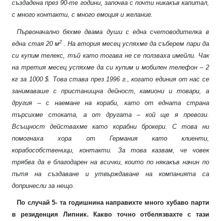
създадена през 90-те години, започва с почти никакъв капитал,
с много контакти, с много емоция и желание.
Първоначално бяхме двама души с една счетоводителка в
2
една стая 20 м
.
На втория месец успяхме да съберем пари да
си купим телекс, тъй като тогава не се ползваха имейли. Чак
на третия месец успяхме да си купим и мобилен телефон – 2
кг за 1000
$. Това става през 1996 г., когато единия от нас се
занимаваше с пристанищна дейност, камиони и товари, а
другия – с наемане на кораби, като от едната страна
търсихме стоката, а от другата – кой ще я превози.
Всъщност действахме като корабни брокери. С това ни
помогнаха хора от Германия като клиенти,
корабособственици, контакти. За това казвам, че човек
трябва да е благодарен на всички, които по някакъв начин по
пътя на създаване и утвърждаване на компанията са
допринесли за нещо.
По случай 5- та годишнина направихте много хубаво парти
в резиденция Липник. Какво точно отбелязвахте с тази