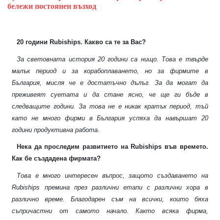
бележи постоянен възход
20 години
Rubiships.
Какво са те за Вас?
За световната история 20 години са нищо. Това е твърде
малък период и за корабоплаването, но за фирмите в
България, мисля че е достатъчно дълъг. За да могат да
преживеят суетата и да стане ясно, че ще ги бъде в
следващите години. За това не е никак кратък период, тъй
като не много фирми в България успяха да навършат 20
години продуктивна работа.
Нека да проследим развитието на
Rubiships
във времето.
Как бе създадена фирмата?
Това е много интересен въпрос, защото създаването на
Rubiships
премина през различни етапи с различни хора в
различно време. Благодарен съм на всички, които бяха
съпричастни от самото начало. Както всяка фирма,