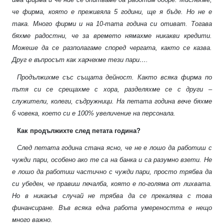
че фирма, която е преживяла 5 години, ще я бъде. Но не е
така. Много фирми и на 10-тата година си отиват. Тогава
бяхме радостни, че за времето нямахме никакви кредити.
Можеше да се разполагаме според чергата, както се казва.
Друг е въпросът как харчехме тези пари….
Продължихме със същата дейност. Както всяка фирма по
пътя си се срещахме с хора, разделяхме се с други –
служители, колеги, съдружници. На петата година вече бяхме
6 човека, което си е 100% увеличение на персонала.
Как продължихте след петата година?
След петата година стана ясно, че не е лошо да работиш с
чужди пари, особено ако те са на банка и са разумно взети. Не
е лошо да работиш частично с чужди пари, просто трябва да
си убеден, че правиш печалба, която е по-голяма от лихвата.
Но в никакъв случай не трябва да се прекалява с това
финансиране. Във всяка една работа умереността е нещо
много важно.