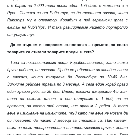
с 6 баржи по 2 000 тона всяка една. Той даже в момента е в
Русе. Свалиха го от Рейн тук, за да тестват пазара, като
Rubiships
му е оператор. Корабът е под германски флаг с
екипаж на
Rubiships.
И така разширяваме нашето портфолио
от услуги тук.
Да се върнем и направим съпоставка – времето, за което
товарите са стигали товарите преди
и сега?
Това са несъпоставими неща. Корабоплаването, като всяка
друга работа, се развива. Преди се работеше по западна линия
с влекачи, които пътуваха до Регенсбург по 30-40 дни.
Зимните рейсове траеха по 3 месеца. А сега един кораб прави
един кръгов рейс за 25 дни. Вярно, влекача изкарваше 4-5 хил.
тона на няколко шлепа, а ние пътуваме с 1 500, но за
времето, за което той отива, ние правим 2 рейса. А това
вече е изискване на клиентите, тъй като те вече не могат да
си позволят да чакат 3 месеца за стоката си. Пак казвам,
няма ги тези товаропотоци и външнотърговски връзки, които
ги имаше едно време – превозите на тор, вина, и т.н. Тези