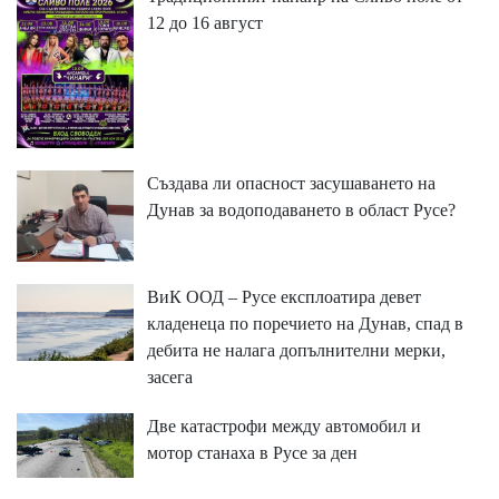
12 до 16 август
Създава ли опасност засушаването на
Дунав за водоподаването в област Русе?
ВиК ООД – Русе експлоатира девет
кладенеца по поречието на Дунав, спад в
дебита не налага допълнителни мерки,
засега
Две катастрофи между автомобил и
мотор станаха в Русе за ден