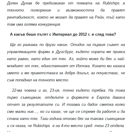
Долен Дунав бе предизвикан от появата на
Rubiships
в
тяхното полезрение и възможността да правят
рентабилност, която не могат да правят на Рейн, тъй като
там има голяма конкуренция.
А какъв беше пътят с Империал до 2012 г. и след това?
Ще го разкажа по други начин. Отидох на първия съвет на
управляващите фирми в Дуисбург, където хората ме приеха
като равен, като един от тях. Аз, който може би бях и най-
младият от тях, единственият от Изтока. Когато ми казаха
името и ме приветстваха за добре дошъл, аз почувствах, че
съм попаднал на точното място.
22-ма човека и аз, 23-ия, точно където трябва. На това
първо съвещание, отделите и фирмите в Европа даваха
отчет за резултатите си. И тогава си дадох сметка колко
сме малки ние…, но си казах, че ще се стремя да работя и да
стана като тях. Тази година отново бях на такова съвещание
и се оказа, че
Rubiships
е на 4-то място сред
тези 23 отдела.