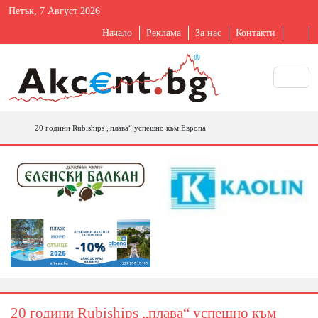
Петък, 7 Август 2026
Начало
Реклама
За нас
Контакти
20 години Rubiships „плава“ успешно към Европа
20 години Rubiships „плава“ успешно към