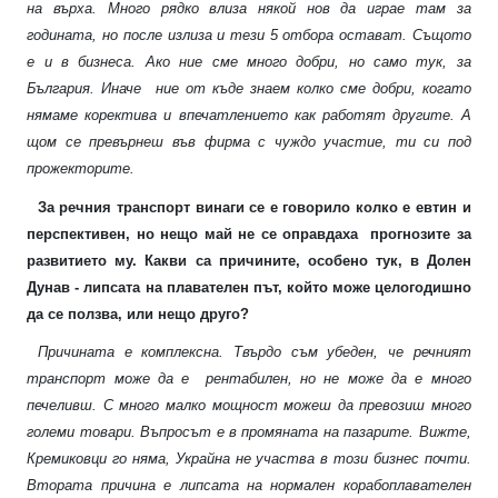
на върха. Много рядко влиза някой нов да играе там за
годината, но после излиза и тези 5 отбора остават. Същото
е и в бизнеса. Ако ние сме много добри, но само тук, за
България. Иначе
ние от къде знаем колко сме добри, когато
нямаме коректива и впечатлението как работят другите. А
щом се превърнеш във фирма с чуждо участие, ти си под
прожекторите.
За речния транспорт винаги се е говорило колко е евтин и
перспективен, но нещо май не се оправдаха
прогнозите за
развитието му. Какви са причините, особено тук, в Долен
Дунав - липсата на плавателен път, който може целогодишно
да се ползва, или нещо друго?
Причината е комплексна. Твърдо съм убеден, че речният
транспорт може да е
рентабилен, но не може да е много
печеливш. С много малко мощност можеш да превозиш много
големи товари. Въпросът е в промяната на пазарите. Вижте,
Кремиковци го няма, Украйна не участва в този бизнес почти.
Втората причина е липсата на нормален корабоплавателен