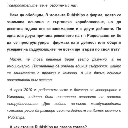
Товародателите
вече
работеха с нас.
Нека да обобщим. В момента
Rubiships
е фирма, която се
занимава основно с търговско корабоплаване, но до
десетата година сте се занимавали и с други дейности. По
една или друга причина решението на г-н Радославов ли бе
да се преструктурира
фирмата като дейност или общото
усещане на съдружниците, че всеки ще
върви по своя път?
Мисля, че това решение беше взето разумно, а не
емоционално. Постепенно се отдели единия съдружник, който
се занимаваше с превози с камиони. А ние бяхме основно
ориентирани към реката.
А през 2010 г. работихме вече с договор за коопериране с
Империал, където бяха поставени основите на нашето
сътрудничество. Две години по-късно международната
компания реши да разшири своята дейност на Изток именно с
Rubiships
.
А как стоеше
Rubiships
на пазара тогава?