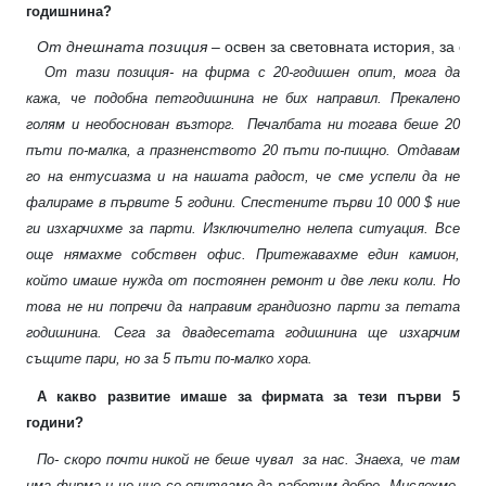
годишнина?
От днешната позиция – 
освен за световната история, за ев
От тази позиция- на фирма с 20-годишен опит, мога да
кажа, че подобна петгодишнина не бих направил. Прекалено
голям и необоснован възторг. Печалбата ни тогава беше 20
пъти по-малка, а празненството 20 пъти по-пищно. Отдавам
го на ентусиазма и на нашата радост, че сме успели да не
фалираме в първите 5 години. Спестените първи 10 000 $ ние
ги изхарчихме за парти. Изключително нелепа ситуация. Все
още нямахме собствен офис. Притежавахме един камион,
който имаше нужда от постоянен ремонт и две леки коли. Но
това не ни попречи да направим грандиозно парти за петата
годишнина. Сега за двадесетата годишнина ще изхарчим
същите пари, но за 5 пъти по-малко хора.
А какво развитие имаше за фирмата за тези първи 5
години?
По- скоро почти никой не беше чувал
за нас. Знаеха, че там
има фирма и че ние се опитваме да работим добре. Мислехме,