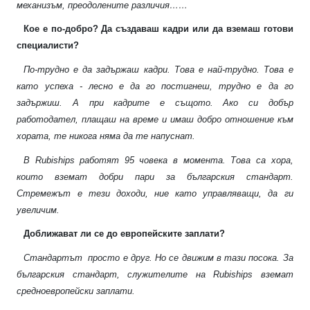
механизъм, преодолените различия……
Кое е по-добро? Да създаваш кадри или да вземаш готови
специалисти?
По-трудно е да задържаш кадри. Това е най-трудно. Това е
като успеха - лесно е да го постигнеш, трудно е да го
задържиш. А при кадрите е същото. Ако си добър
работодател, плащаш на време и имаш добро отношение към
хората, те никога няма да те напуснат.
В
Rubiships
работят 95 човека в момента. Това са хора,
които вземат добри пари за българския стандарт.
Стремежът е тези доходи, ние като управляващи, да ги
увеличим.
Доближават ли се до европейските заплати?
Стандартът
просто е друг. Но се движим в тази посока. За
българския стандарт, служителите на
Rubiships
вземат
средноевропейски заплати.