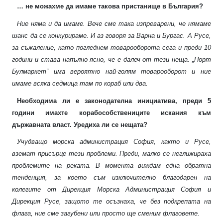
… не можахме да имаме такова пристанище в България?
Ние няма и да имаме. Вече сме така изпреварени, че нямаме
шанс да се конкурираме. И аз говоря за Варна и Бургас. А Русе,
за съжаление, като погледнем товарооборота сега и преди 10
години и става напълно ясно, че е далеч от тези неща. „Порт
Булмаркет“ има вероятно най-голям товарооборот и ние
имаме всяка седмица там по кораб или два.
Необходима ли е законодателна инициатива, преди 5
години имахте корабособствениците искания към
държавната власт. Уредиха ли се нещата?
Учудващо морска администрация София, както и Русе,
вземат присърце тези проблеми. Преди, малко се неглижираха
проблемите на реката. В момента виждам една обратна
тенденция, за което съм изключително благодарен на
колегите от Дирекция Морска Администрация София и
Дирекция Русе, защото те осъзнаха, че без подкрепата на
флага, ние сме загубени или просто ще сменим флаговете.