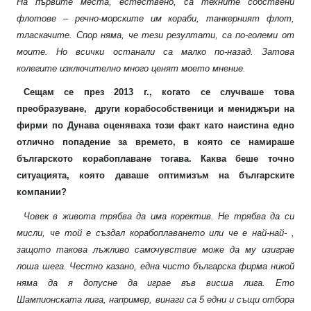
На първите места, естествено, са техните собствени
флотове – речно-морските им кораби, танкерният флот,
тласкачите. Спор няма, че тези резултати, са по-големи от
моите. Но всички останали са малко по-назад. Затова
колегите изключително много ценят моето мнение.
Сещам се през 2013 г., когато се случваше това
преобразуване,
други корабособственици и мениджъри на
фирми по Дунава оценяваха този факт като наистина едно
отлично попадение за времето, в която се намираше
българското корабоплаване тогава. Каква беше точно
ситуацията, която даваше оптимизъм на българските
компании?
Човек в живота трябва да има коректив. Не трябва да си
мисли, че той е създал корабоплаването или че е най-най- ,
защото такова лъжливо самочувствие може да му изиграе
лоша шега. Честно казано, една чисто българска фирма никой
няма да я допусне да играе във висша лига. Ето
Шампионската лига, например, винаги са 5 едни и същи отбора