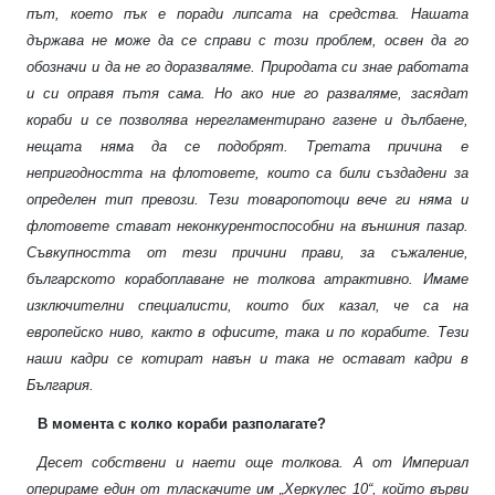
път, което пък е поради липсата на средства. Нашата
държава не може да се справи с този проблем, освен да го
обозначи и да не го доразваляме. Природата си знае работата
и си оправя пътя сама. Но ако ние го разваляме, засядат
кораби и се позволява нерегламентирано газене и дълбаене,
нещата няма да се подобрят. Третата причина е
непригодността на флотовете, които са били създадени за
определен тип превози. Тези товаропотоци вече ги няма и
флотовете стават неконкурентоспособни на външния пазар.
Съвкупността от тези причини прави, за съжаление,
българското корабоплаване не толкова атрактивно. Имаме
изключителни специалисти, които бих казал, че са на
европейско ниво, както в офисите, така и по корабите. Тези
наши кадри се котират навън и така не остават кадри в
България.
В момента с колко кораби разполагате?
Десет собствени и наети още толкова. А от Империал
оперираме един от тласкачите им „Херкулес 10“, който върви