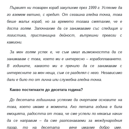
Първият ни товарен кораб закупихме през 1999 г. Успяхме да
го вземем евтино, с кредит. От сегашна гледна точка, това
беше малък кораб, но за времето тогава смятахме, че е
доста голям. Започнахме да се занимаваме със спедиция и
логистика, пристанищна дейност, вътрешни превози с
камиони.
За мен голям успех е, че съм имал възможността да се
занимавам с това, което ми е интересно – корабоплаването.
В годините, каквото ми е пречило да се занимавам с
интересните за мен неща, съм се разделял с него. Независимо
дали е било то от лична или служебна гледна точка.
Какво постигнахте до десетата година?
До десетата годишнина успяхме да очертаем основите на
това, което имаме в момента. Ако петата година е била
емоцията, радостта от това, че сме успели по някакъв начин
да се направим – да сме разпознаваеми за международния
пазар, то на десетата
вече имахме добро име.