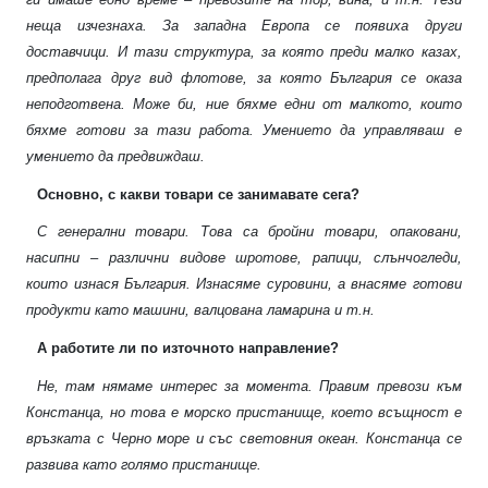
неща изчезнаха. За западна Европа се появиха други
доставчици. И тази структура, за която преди малко казах,
предполага друг вид флотове, за която България се оказа
неподготвена. Може би, ние бяхме едни от малкото, които
бяхме готови за тази работа. Умението да управляваш е
умението да предвиждаш.
Основно, с какви товари се занимавате сега?
С генерални товари. Това са бройни товари, опаковани,
насипни – различни видове шротове, рапици, слънчогледи,
които изнася България. Изнасяме суровини, а внасяме готови
продукти като машини, валцована ламарина и т.н.
А работите ли по източното направление?
Не, там нямаме интерес за момента. Правим превози към
Констанца, но това е морско пристанище, което всъщност е
връзката с Черно море и със световния океан. Констанца се
развива като голямо пристанище.