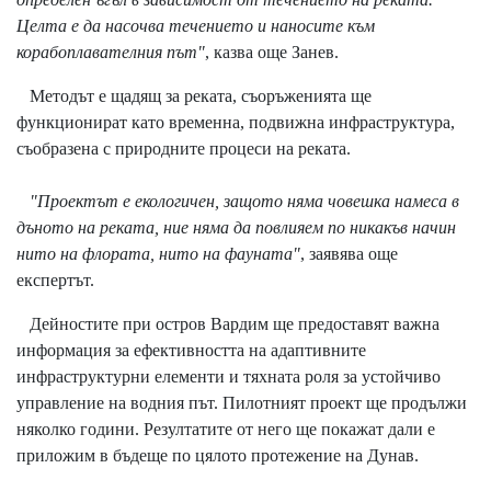
Целта е да насочва течението и наносите към
корабоплавателния път"
, казва още Занев.
Методът е щадящ за реката, съоръженията ще
функционират като временна, подвижна инфраструктура,
съобразена с природните процеси на реката.
"Проектът е екологичен, защото няма човешка намеса в
дъното на реката, ние няма да повлияем по никакъв начин
нито на флората, нито на фауната"
, заявява още
експертът.
Дейностите при остров Вардим ще предоставят важна
информация за ефективността на адаптивните
инфраструктурни елементи и тяхната роля за устойчиво
управление на водния път. Пилотният проект ще продължи
няколко години. Резултатите от него ще покажат дали е
приложим в бъдеще по цялото протежение на Дунав.