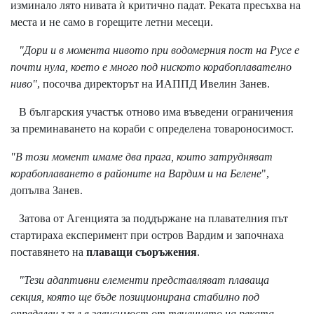
изминало лято нивата ѝ критично падат. Реката пресъхва на
места и не само в горещите летни месеци.
"Дори и в момента нивото при водомерния пост на Русе е
почти нула, което е много под ниското корабоплавателно
ниво"
, посочва директорът на ИАППД Ивелин Занев.
В българския участък отново има въведени ограничения
за преминаването на кораби с определена товароносимост.
"В този момент имаме два прага, които затрудняват
корабоплаването в районите на Вардим и на Белене
",
допълва Занев.
Затова от Агенцията за поддържане на плавателния път
стартираха експеримент при остров Вардим и започнаха
поставянето на
плаващи съоръжения
.
"Тези адаптивни елементи представляват плаваща
секция, която ще бъде позиционирана стабилно под
определен ъгъл в зависимост от течението на реката.