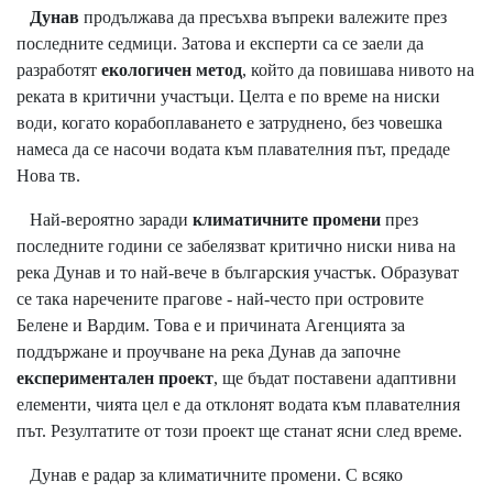
Дунав
продължава да пресъхва въпреки валежите през
последните седмици. Затова и експерти са се заели да
разработят
екологичен метод
, който да повишава нивото на
реката в критични участъци. Целта е по време на ниски
води, когато корабоплаването е затруднено, без човешка
намеса да се насочи водата към плавателния път, предаде
Нова тв.
Най-вероятно заради
климатичните промени
през
последните години се забелязват критично ниски нива на
река Дунав и то най-вече в българския участък. Образуват
се така наречените прагове - най-често при островите
Белене и Вардим. Това е и причината Агенцията за
поддържане и проучване на река Дунав да започне
експериментален проект
, ще бъдат поставени адаптивни
елементи, чията цел е да отклонят водата към плавателния
път. Резултатите от този проект ще станат ясни след време.
Дунав е радар за климатичните промени. С всяко