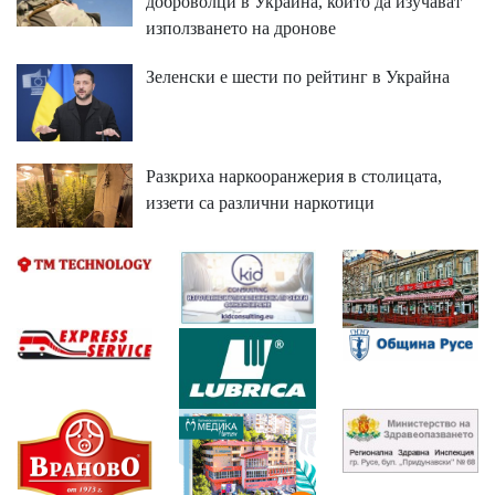
доброволци в Украйна, които да изучават
използването на дронове
Зеленски е шести по рейтинг в Украйна
Разкриха наркооранжерия в столицата,
иззети са различни наркотици