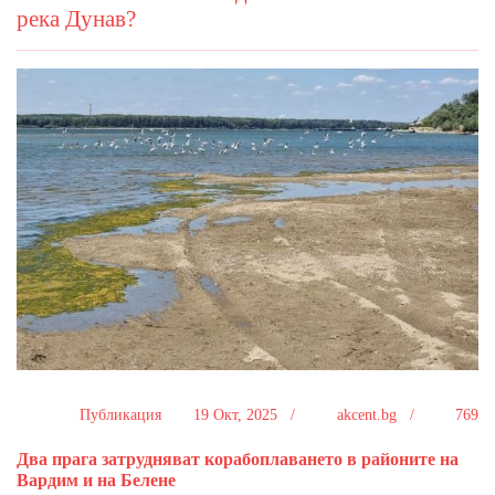
река Дунав?
Публикация
19 Окт, 2025 /
akcent.bg /
769
Два прага затрудняват корабоплаването в районите на
Вардим и на Белене