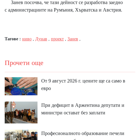
Занев посочва, че тази дейност се разработва заедно
с администрациите на Румъния, Хърватска и Австрия.
Тагове :
ниво
,
Дунав
,
проект
,
Занев
,
Прочети още
От 9 август 2026 г. цените ще са само в
евро
При дефицит в Аржентина депутати и
министри остават без заплати
Професионалното образование печели