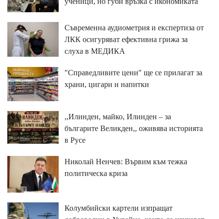
ученици, но губи връзка с икономиката
Съвременна аудиометрия и експертиза от
ЛКК осигуряват ефективна грижа за
слуха в МЕДИКА
"Справедливите цени" ще се прилагат за
храни, цигари и напитки
,,Илинден, майко, Илинден – за
българите Великден,, оживява историята
в Русе
Николай Ненчев: Вървим към тежка
политическа криза
Колумбийски картели изпращат