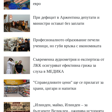
евро
При дефицит в Аржентина депутати и
министри остават без заплати
Професионалното образование печели
ученици, но губи връзка с икономиката
Съвременна аудиометрия и експертиза от
ЛКК осигуряват ефективна грижа за
слуха в МЕДИКА
"Справедливите цени" ще се прилагат за
храни, цигари и напитки
,,Илинден, майко, Илинден – за
българите Великден,, оживява историята