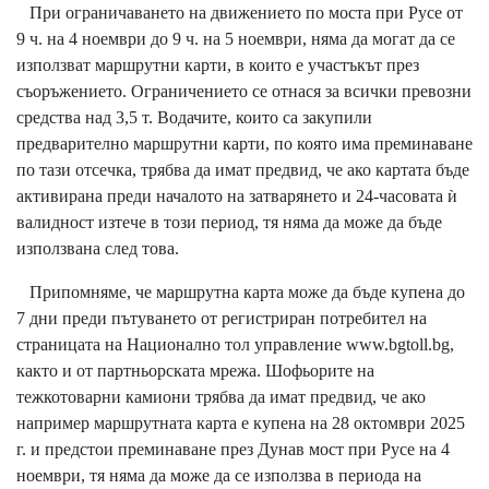
При ограничаването на движението по моста при Русе от
9 ч. на 4 ноември до 9 ч. на 5 ноември, няма да могат да се
използват маршрутни карти, в които е участъкът през
съоръжението. Ограничението се отнася за всички превозни
средства над 3,5 т. Водачите, които са закупили
предварително маршрутни карти, по която има преминаване
по тази отсечка, трябва да имат предвид, че ако картата бъде
активирана преди началото на затварянето и 24-часовата ѝ
валидност изтече в този период, тя няма да може да бъде
използвана след това.
Припомняме, че маршрутна карта може да бъде купена до
7 дни преди пътуването от регистриран потребител на
страницата на Национално тол управление
www.bgtoll.bg
,
както и от партньорската мрежа. Шофьорите на
тежкотоварни камиони трябва да имат предвид, че ако
например маршрутната карта е купена на 28 октомври 2025
г. и предстои преминаване през Дунав мост при Русе на 4
ноември, тя няма да може да се използва в периода на