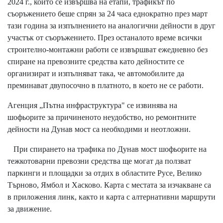
2024 г., който се извършва на етапи, трафикът по
съоръжението беше спрян за 24 часа еднократно през март
тази година за изпълнението на аналогични дейности в друг
участък от съоръжението. През останалото време всички
строително-монтажни работи се извършват ежедневно без
спиране на превозните средства като дейностите се
организират и изпълняват така, че автомобилите да
преминават двупосочно в платното, в което не се работи.
Агенция „Пътна инфраструктура" се извинява на
шофьорите за причиненото неудобство, но ремонтните
дейности на Дунав мост са необходими и неотложни.
При спирането на трафика по Дунав мост шофьорите на
тежкотоварни превозни средства ще могат да ползват
паркинги и площадки за отдих в областите Русе, Велико
Търново, Ямбол и Хасково. Карта с местата за изчакване са
в
приложения линк
, както и
карта с алтернативни маршрути
за движение
.