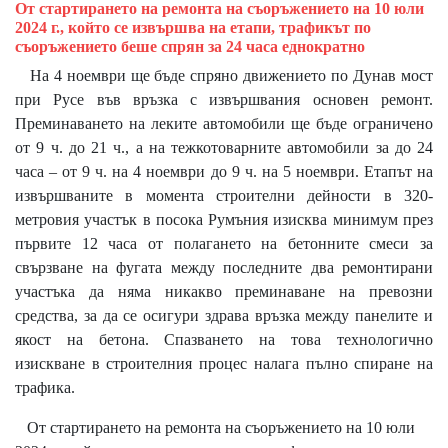
От стартирането на ремонта на съоръжението на 10 юли
2024 г., който се извършва на етапи, трафикът по
съоръжението беше спрян за 24 часа еднократно
На 4 ноември ще бъде спряно движението по Дунав мост
при Русе във връзка с извършвания основен ремонт.
Преминаването на леките автомобили ще бъде ограничено
от 9 ч. до 21 ч., а на тежкотоварните автомобили за до 24
часа – от 9 ч. на 4 ноември до 9 ч. на 5 ноември. Етапът на
извършваните в момента строителни дейности в 320-
метровия участък в посока Румъния изисква минимум през
първите 12 часа от полагането на бетонните смеси за
свързване на фугата между последните два ремонтирани
участъка да няма никакво преминаване на превозни
средства, за да се осигури здрава връзка между панелите и
якост на бетона. Спазването на това технологично
изискване в строителния процес налага пълно спиране на
трафика.
От стартирането на ремонта на съоръжението на 10 юли