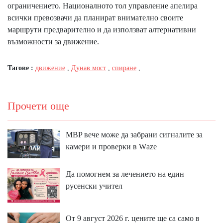
ограничението. Националното тол управление апелира
всички превозвачи да планират внимателно своите
маршрути предварително и да използват алтернативни
възможности за движение.
Тагове :
движение
,
Дунав мост
,
спиране
,
Прочети още
MBP вeчe мoжe дa зaбpaни cигнaлитe зa
ĸaмepи и пpoвepĸи в Wаzе
Да помогнем за лечението на един
русенски учител
От 9 август 2026 г. цените ще са само в