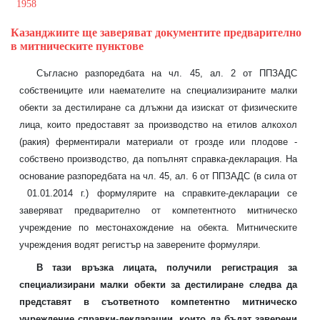
1958
Казанджиите ще заверяват документите предварително
в митническите пунктове
Съгласно разпоредбата на чл. 45, ал. 2 от ППЗАДС
собствениците или наемателите на специализираните малки
обекти за дестилиране са длъжни да изискат от физическите
лица, които предоставят за производство на етилов алкохол
(ракия) ферментирали материали от грозде или плодове -
собствено производство, да попълнят справка-декларация.
На
основание разпоредбата на чл. 45, ал.
6 от ППЗАДС (в сила от
01.01.2014 г.) формулярите на справките-декларации се
заверяват предварително от компетентното митническо
учреждение по местонахождение на обекта. Митническите
учреждения водят регистър на заверените формуляри.
В тази връзка лицата, получили регистрация за
специализирани малки обекти за дестилиране следва да
представят в съответното компетентно митническо
учреждение справки-декларации, които да бъдат заверени