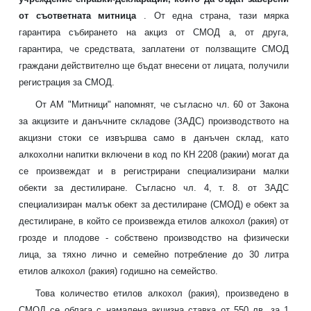
от съответната митница
. От една страна, тази мярка
гарантира събирането на акциз от СМОД а, от друга,
гарантира, че средствата, заплатени от ползващите СМОД
граждани действително ще бъдат внесени от лицата, получили
регистрация за СМОД.
От АМ "Митници" напомнят, че с
ъгласно чл. 60 от Закона
за акцизите и данъчните складове (ЗАДС) производството на
акцизни стоки се извършва само в данъчен склад, като
алкохолни напитки включени в код по КН 2208 (ракии) могат да
се произвеждат и в регистрирани специализирани малки
обекти за дестилиране. Съгласно чл. 4, т. 8. от ЗАДС
специализиран малък обект за дестилиране (СМОД) е обект за
дестилиране, в който се произвежда етилов алкохол (ракия) от
грозде и плодове - собствено производство на физически
лица, за тяхно лично и семейно потребление до 30 литра
етилов алкохол (ракия) годишно на семейство.
Това количество етилов алкохол (ракия), произведено в
СМОД се облага с намалена акцизна ставка от 550 лв. за 1