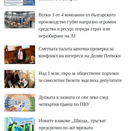
Всеки 3 от 4 компании от българското
производство губят напразно огромни
средства и ресурс поради страх или
неразбиране на AI
Сметната палата започна проверка за
конфликт на интереси на Делян Пеевски
Над 1 млн. евро за обществени поръчки
за самолетни билети заделиха депутатите
Дупката в хазната се сви леко след
четвъртия транш по ПВУ
Новите влакове ,,Шкода,, тръгват
предсрочно по жп мрежата