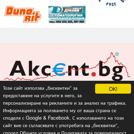
Акцент БГ ЕООД
Този сайт използва „бисквитки“ за
OK!
предоставяне на услугите в него, за
info@akcent.bg
персонализиране на рекламите и за анализ на трафика.
Facebook
Информацията за ползването му от ваша страна се
споделя с Google & Facebook. С използването на този
сайт вие се съгласявате с употребата на „бисквитки“,
Copyright © 2010, 2016, 2018-2022, 2023, v.3.0,
Акцент
БГ ЕООД
, Уеб Дизайн и програмиране :
Гейт.БГ
според
Общите условия
и
Политиката за поверителност
.