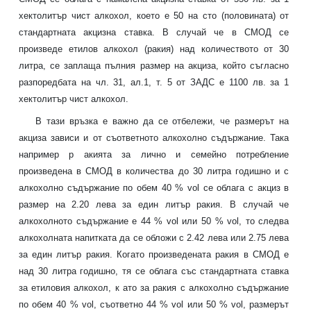
хектолитър чист алкохол, което е 50 на сто (половината) от
стандартната акцизна ставка. В случай че в СМОД се
произведе етилов алкохол (ракия) над количеството от 30
литра, се заплаща пълния размер на акциза, който съгласно
разпоредбата на чл. 31, ал.1, т. 5 от ЗАДС е
1100 лв. за 1
хектолитър чист алкохол.
В тази връзка е важно да се отбележи, че размерът на
акциза зависи и от съответното алкохолно съдържание. Така
например р
акията за лично и семейно потребление
произведена в СМОД
в количества до 30 литра годишно и с
алкохолно съдържание по обем 40 %
vol
се облага с акциз в
размер на 2.20 лева за един литър ракия. В случай че
алкохолното съдържание е 44 %
vol
или 50 %
vol
, то следва
алкохолната напитката да се обложи с 2.42 лева или 2.75 лева
за един литър ракия. Когато произведената ракия в СМОД е
над 30 литра годишно, тя се облага със стандартната ставка
за етиловия алкохол, к
a
то за ракия с алкохолно съдържание
по обем 40 %
vol
, съответно 44 %
vol
или 50 %
vol
, размерът