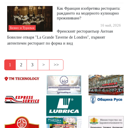
Как Франция изобретява ресторанта:
раждането на модерното кулинарно
преживяване?
16 май, 2026
Бизнес и Туризъм
Френският ресторантьор Антоан
Бовилие отваря "La Grande Taverne de Londres", първият
автентичен ресторант по форма и вид
1
2
3
>
>>