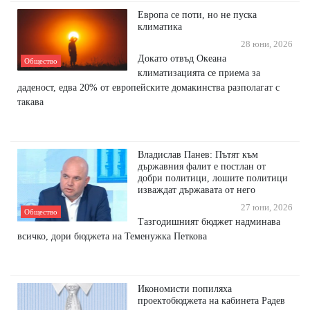
Европа се поти, но не пуска
климатика
28 юни, 2026
Докато отвъд Океана
Общество
климатизацията се приема за
даденост, едва 20% от европейските домакинства разполагат с
такава
Владислав Панев: Пътят към
държавния фалит е постлан от
добри политици, лошите политици
изваждат държавата от него
27 юни, 2026
Общество
Тазгодишният бюджет надминава
всичко, дори бюджета на Теменужка Петкова
Икономисти попиляха
проектобюджета на кабинета Радев