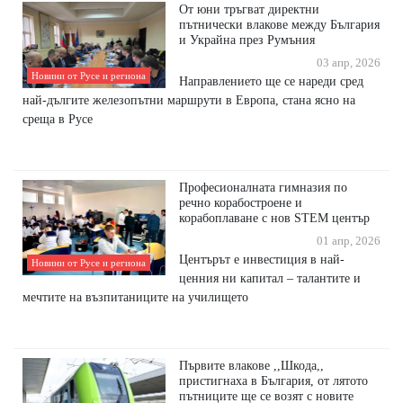
От юни тръгват директни
пътнически влакове между България
и Украйна през Румъния
03 апр, 2026
Новини от Русе и региона
Направлението ще се нареди сред
най-дългите железопътни маршрути в Европа, стана ясно на
среща в Русе
Професионалната гимназия по
речно корабостроене и
корабоплаване с нов STEM център
01 апр, 2026
Центърът е инвестиция в най-
Новини от Русе и региона
ценния ни капитал – талантите и
мечтите на възпитаниците на училището
Първите влакове ,,Шкода,,
пристигнаха в България, от лятото
пътниците ще се возят с новите