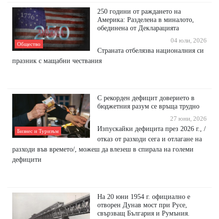
250 години от раждането на
Америка: Разделена в миналото,
обединена от Декларацията
04 юли, 2026
Общество
Страната отбелязва националния си
празник с мащабни чествания
С рекорден дефицит доверието в
бюджетния разум се връща трудно
27 юни, 2026
Изпускайки дефицита през 2026 г., /
Бизнес и Туризъм
отказ от разходи сега и отлагане на
разходи във времето/, можеш да влезеш в спирала на големи
дефицити
На 20 юни 1954 г. официално е
отворен Дунав мост при Русе,
свързващ България и Румъния.