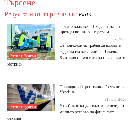
Търсене
Резултати от търсене за :
влак
Новите влакове ,,Шкода,, тръгват
предсрочно по жп мрежата
05 авг, 2026
От понеделник трябва да влязат в
редовна експлоатация в Западна
Бизнес и Туризъм
България на мястото на най-старите
мотриси
Пропадна общият влак с Румъния и
Украйна
31 юли, 2026
Украйна иска да свалим цените, но
Бизнес и Туризъм
министерството на финансите
отказва