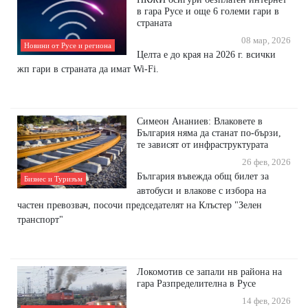
в гара Русе и още 6 големи гари в
страната
08 мар, 2026
Новини от Русе и региона
Целта е до края на 2026 г. всички
жп гари в страната да имат Wi-Fi.
Симеон Ананиев: Влаковете в
България няма да станат по-бързи,
те зависят от инфраструктурата
26 фев, 2026
България въвежда общ билет за
Бизнес и Туризъм
автобуси и влакове с избора на
частен превозвач, посочи председателят на Клъстер "Зелен
транспорт"
Локомотив се запали нв района на
гара Разпределителна в Русе
14 фев, 2026