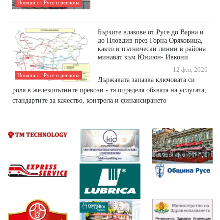
Новини от Русе и региона
Бързите влакове от Русе до Варна и
до Пловдив през Горна Оряховица,
както и пътнически линии в района
минават към Юниюн- Ивкони
12 фев, 2026
Новини от Русе и региона
Държавата запазва ключовата си
роля в железопътните превози - тя определя обхвата на услугата,
стандартите за качество, контрола и финансирането