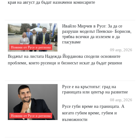
края на август да бъдат назначени комисарите
Ивайло Мирчев в Русе: За да се
разруши моделът Пеевски- Борисов,
трябва всички да излезем и да
гласуваме
Новини от Русе и региона
09 апр, 2026
Водачът на листата Надежда Йорданова сподели основните
проблеми, които русенци и бизнесът искат да бъдат решени
Русе е на кръстопът: град на
границата или център на развитие
08 апр, 2026
Русе губи време на границата. А
когато губим време, губим и
Новини от Русе и региона
възможности