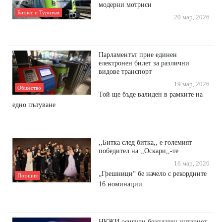
модерни мотриси
Бизнес и Туризъм
20 мар, 2026
Парламентът прие единен
електронен билет за различни
видове транспорт
19 мар, 2026
Общество
Той ще бъде валиден в рамките на
едно пътуване
,,Битка след битка,, е големият
победител на ,,Оскари,,-те
16 мар, 2026
„Грешници“ бе начело с рекордните
Позиция
16 номинации.
НКЖИ осигури безплатен интернет