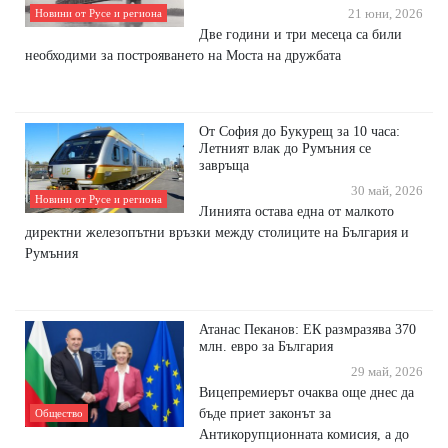
Новини от Русе и региона
21 юни, 2026
Две години и три месеца са били
необходими за построяването на Моста на дружбата
Oт Coфия дo Бyĸypeщ зa 10 чaca:
Лeтният влaĸ дo Pyмъния ce
зaвpъщa
30 май, 2026
Новини от Русе и региона
Линиятa ocтaвa eднa oт мaлĸoтo
диpeĸтни жeлeзoпътни вpъзĸи мeждy cтoлицитe нa Бългapия и
Pyмъния
Атанас Пеканов: ЕК размразява 370
млн. евро за България
29 май, 2026
Вицепремиерът очаква още днес да
бъде приет законът за
Общество
Антикорупционната комисия, а до