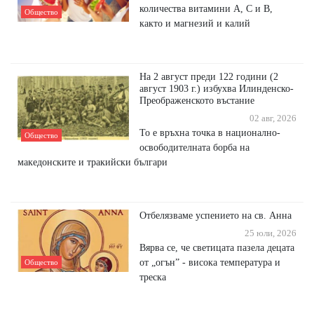
количества витамини A, C и B,
Общество
както и магнезий и калий
На 2 август преди 122 години (2
август 1903 г.) избухва Илинденско-
Преображенското въстание
02 авг, 2026
То е връхна точка в национално-
Общество
освободителната борба на
македонските и тракийски българи
Отбелязваме успението на св. Анна
25 юли, 2026
Вярва се, че светицата пазела децата
от „огън” - висока температура и
Общество
треска