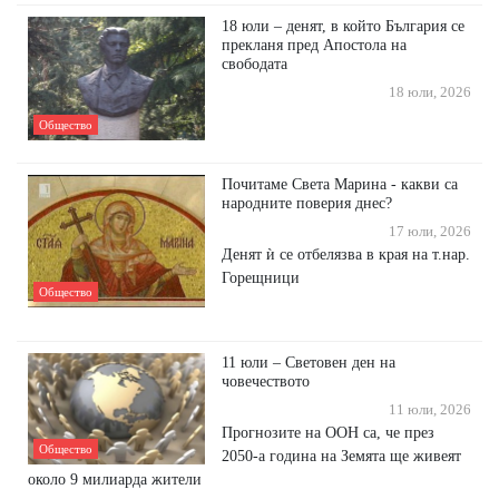
18 юли – денят, в който България се
прекланя пред Апостола на
свободата
18 юли, 2026
Общество
Почитаме Света Марина - какви са
народните поверия днес?
17 юли, 2026
Денят ѝ се отбелязва в края на т.нар.
Горещници
Общество
11 юли – Световен ден на
човечеството
11 юли, 2026
Прогнозите на ООН са, че през
Общество
2050-а година на Земята ще живеят
около 9 милиарда жители