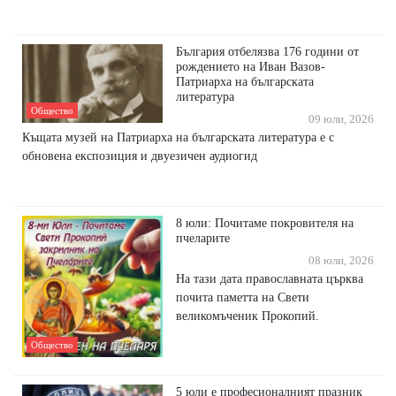
България отбелязва 176 години от
рождението на Иван Вазов-
Патриарха на българската
литература
Общество
09 юли, 2026
Къщата музей на Патриарха на българската литература е с
обновена експозиция и двуезичен аудиогид
8 юли: Почитаме покровителя на
пчеларите
08 юли, 2026
На тази дата православната църква
почита паметта на Свети
великомъченик Прокопий.
Общество
5 юли е професионалният празник