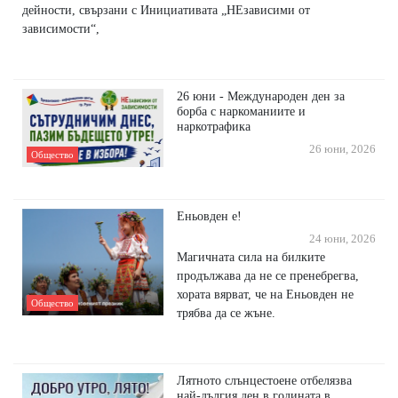
дейности, свързани с Инициативата „НЕзависими от
зависимости“,
26 юни - Международен ден за
борба с наркоманиите и
наркотрафика
26 юни, 2026
Общество
Еньовден е!
24 юни, 2026
Магичната сила на билките
продължава да не се пренебрегва,
хората вярват, че на Еньовден не
Общество
трябва да се жъне.
Лятното слънцестоене отбелязва
най-дългия ден в годината в