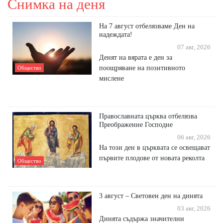
Снимка на деня
На 7 август отбелязваме Ден на
надеждата!
07 авг, 2026
Денят на вярата е ден за
поощряване на позитивното
Общество
мислене
Православната църква отбелязва
Преображение Господне
06 авг, 2026
На този ден в църквата се освещават
първите плодове от новата реколта
Общество
3 август – Световен ден на динята
03 авг, 2026
Динята съдържа значителни