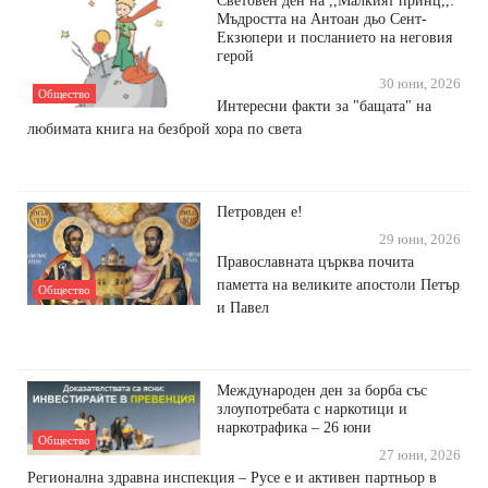
Световен ден на ,,Малкият принц,,:
Мъдростта на Антоан дьо Сент-
Екзюпери и посланието на неговия
герой
30 юни, 2026
Общество
Интересни факти за "бащата" на
любимата книга на безброй хора по света
Петровден е!
29 юни, 2026
Православната църква почита
паметта на великите апостоли Петър
Общество
и Павел
Международен ден за борба със
злоупотребата с наркотици и
наркотрафика – 26 юни
Общество
27 юни, 2026
Регионална здравна инспекция – Русе е и активен партньор в