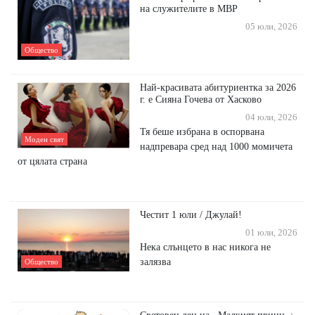
на служителите в МВР
05 юли, 2026
Общество
Най-красивата абитуриентка за 2026
г. е Сияна Гочева от Хасково
04 юли, 2026
Тя беше избрана в оспорвана
Моден свят
надпревара сред над 1000 момичета
от цялата страна
Честит 1 юли / Джулай!
01 юли, 2026
Нека слънцето в нас никога не
залязва
Общество