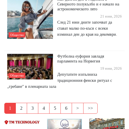
Северното полукълбо и е начало на
астрономическото лято
21 юни, 2026
След 21 юни дните започват да
стават малко по-къси с всеки
изминал ден до края на декември.
Общество
Футболна еуфория завладя
парламента на Норвегия
19 юни, 2026
Депутатите изпълниха
Общество
традиционния фенски ритуал с
„гребане“ в пленарната зала
1
2
3
4
5
6
>
>>