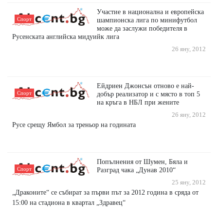
Участие в национална и европейска
Спорт
шампионска лига по минифутбол
може да заслужи победителя в
Русенската английска мидуийк лига
26 яну, 2012
Ейдриен Джонсън отново е най-
Спорт
добър реализатор и с място в топ 5
на кръга в НБЛ при жените
26 яну, 2012
Русе срещу Ямбол за треньор на годината
Попълнения от Шумен, Бяла и
Спорт
Разград чака „Дунав 2010“
25 яну, 2012
„Драконите“ се събират за първи път за 2012 година в сряда от
15:00 на стадиона в квартал „Здравец“