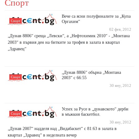
Спорт
Вече са ясни полуфиналите за „Купа
Спорт
Оргахим“
02 фев, 2012
„Дунав 8806“ среща „Левски“, а „Нефтохимик 2010“ - „Монтана
2003“ в първия ден на битките за трофея в залата в квартал
„Здравец“
„Дунав 8806“ обърна „Монтана
Спорт
2003“ с 66:55
30 яну, 2012
Успех за Русе в „дунавското“ дерби
Спорт
в мъжкия баскетбол.
30 яну, 2012
„Дунав 2007“ надделя над „Видабаскет“ с 81:63 в залата в
квартал „Здравец“ в неделната вечер