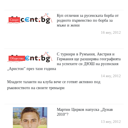
Куп отличия за русенската борба от
Спорт
родното първенство по борба за
мъже и жени
16 яну, 2012
С турнири в Румъния, Австрия и
Общество
Германия ще разширява географията
на успехите си ДЮШ на русенския
„Аристон“ през тази година
14 яну, 2012
Младите таланти на клуба вече се готвят активно под
ръковоството на своите треньори
Мартин Цирков напуска „Дунав
2010“?
13 яну, 2012