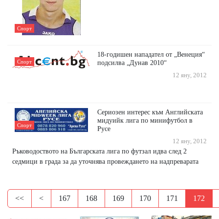
Спорт
18-годишен нападател от „Венеция“
Спорт
подсилва „Дунав 2010“
12 яну, 2012
Сериозен интерес към Английската
мидуийк лига по минифутбол в
Спорт
Русе
12 яну, 2012
Ръководоството на Българската лига по футзал идва след 2
седмици в града за да уточнява провеждането на надпреварата
<<
<
167
168
169
170
171
172