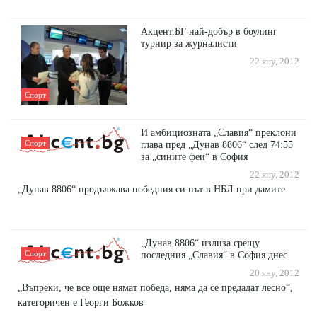
Акцент.БГ най-добър в боулинг
турнир за журналисти
22 яну, 2012
Спорт
И амбициозната „Славия“ преклони
Спорт
глава пред „Дунав 8806“ след 74:55
за „сините феи“ в София
22 яну, 2012
„Дунав 8806“ продължава победния си път в НБЛ при дамите
„Дунав 8806“ излиза срещу
Спорт
последния „Славия“ в София днес
20 яну, 2012
„Въпреки, че все още нямат победа, няма да се предадат лесно“,
категоричен е Георги Божков