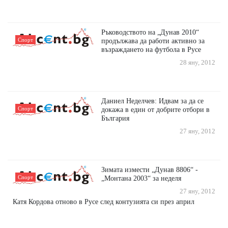
Ръководството на „Дунав 2010“
Спорт
продължава да работи активно за
възраждането на футбола в Русе
28 яну, 2012
Даниел Неделчев: Идвам за да се
Спорт
докажа в един от добрите отбори в
България
27 яну, 2012
Зимата измести „Дунав 8806“ -
Спорт
„Монтана 2003“ за неделя
27 яну, 2012
Катя Кордова отново в Русе след контузията си през април