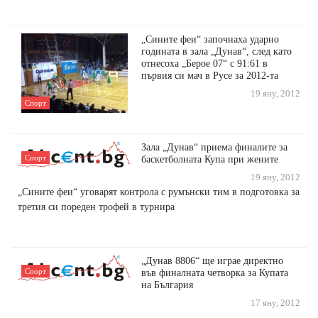
„Сините феи“ започнаха ударно
годината в зала „Дунав“, след като
отнесоха „Берое 07“ с 91:61 в
първия си мач в Русе за 2012-та
19 яну, 2012
Спорт
Зала „Дунав“ приемa финалите за
Спорт
баскетболната Купа при жените
19 яну, 2012
„Сините феи“ уговарят контрола с румънски тим в подготовка за
третия си пореден трофей в турнира
„Дунав 8806“ ще играе директно
Спорт
във финалната четворка за Купата
на България
17 яну, 2012