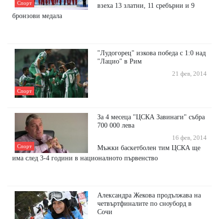
Спорт
взеха 13 златни, 11 сребърни и 9
бронзови медала
"Лудогорец" изкова победа с 1:0 над
"Лацио" в Рим
21 фев, 2014
Спорт
За 4 месеца "ЦСКА Завинаги" събра
700 000 лева
16 фев, 2014
Спорт
Мъжки баскетболен тим ЦСКА ще
има след 3-4 години в националното първенство
Александра Жекова продължава на
четвъртфиналите по сноуборд в
Сочи