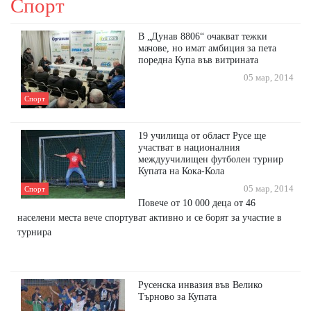
Спорт
В „Дунав 8806“ очакват тежки
мачове, но имат амбиция за пета
поредна Купа във витрината
05 мар, 2014
Спорт
19 училища от област Русе ще
участват в националния
междуучилищен футболен турнир
Купата на Кока-Кола
05 мар, 2014
Спорт
Повече от 10 000 деца от 46
населени места вече спортуват активно и се борят за участие в
турнира
Русенска инвазия във Велико
Търново за Купата