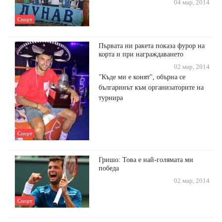
04 мар, 2014
Спорт
Първата ни ракета показа фурор на
корта и при награждаването
02 мар, 2014
"Къде ми е конят", обърна се
българинът към организаторите на
турнира
Спорт
Гришо: Това е най-голямата ми
победа
02 мар, 2014
Спорт