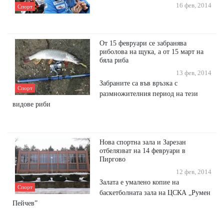
16 фев, 2014
Спорт
От 15 февруари се забранява
риболова на щука, а от 15 март на
бяла риба
13 фев, 2014
Забраните са във връзка с
Спорт
размножителния период на тези
видове риби
Нова спортна зала и Зарезан
отбелязват на 14 февруари в
Пиргово
12 фев, 2014
Залата е умалено копие на
Спорт
баскетболната зала на ЦСКА „Румен
Пейчев”