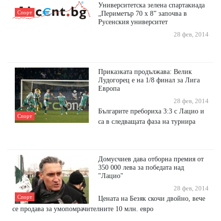
Университетска зелена спартакиада
Спорт
„Периметър 70 х 8” започва в
Русенския университет
28 фев, 2014
Приказката продължава: Велик
Лудогорец е на 1/8 финал за Лига
Европа
28 фев, 2014
Българите пребориха 3:3 с Лацио и
Спорт
са в следващата фаза на турнира
Домусчиев дава отборна премия от
350 000 лева за победата над
"Лацио"
28 фев, 2014
Спорт
Цената на Безяк скочи двойно, вече
се продава за умопомрачителните 10 млн. евро