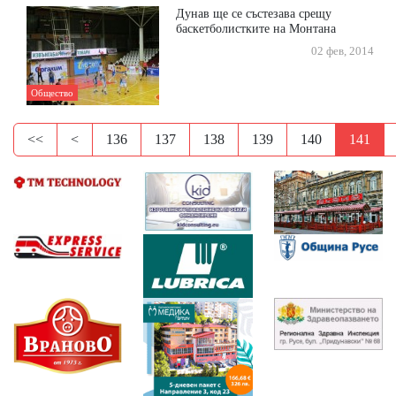
Дунав ще се състезава срещу
баскетболистките на Монтана
02 фев, 2014
Общество
<<
<
136
137
138
139
140
141