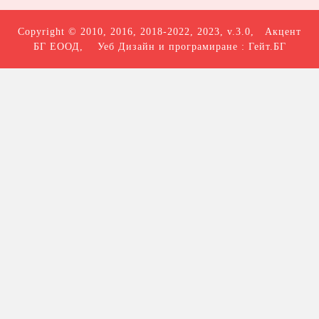
Copyright © 2010, 2016, 2018-2022, 2023, v.3.0,
Акцент
БГ ЕООД
, Уеб Дизайн и програмиране :
Гейт.БГ