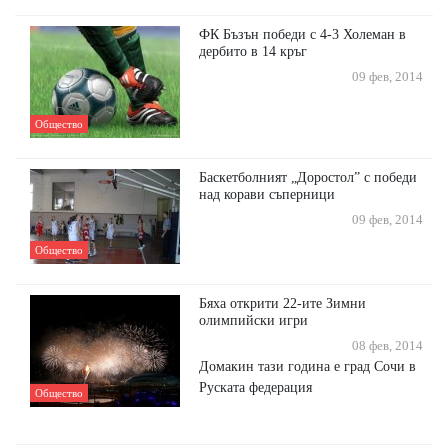
ФК Бъзън победи с 4-3 Холеман в
дербито в 14 кръг
09 фев, 2014
Общество
Баскетболният „Доростол” с победи
над корави съперници
09 фев, 2014
Общество
Бяха открити 22-ите Зимни
олимпийски игри
08 фев, 2014
Домакин тази година е град Сочи в
Руската федерация
Общество