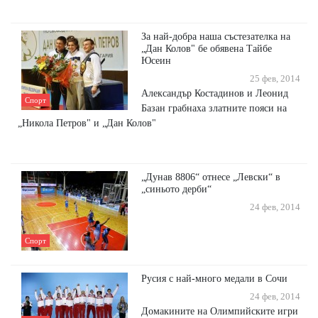
За най-добра наша състезателка на
„Дан Колов" бе обявена Тайбе
Юсеин
25 фев, 2014
Александър Костадинов и Леонид
Спорт
Базан грабнаха златните пояси на
„Никола Петров" и „Дан Колов"
„Дунав 8806“ отнесе „Левски“ в
„синьото дерби“
24 фев, 2014
Спорт
Русия с най-много медали в Сочи
24 фев, 2014
Домакините на Олимпийските игри