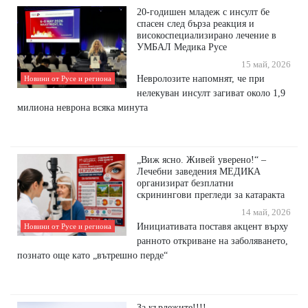
20-годишен младеж с инсулт бе
спасен след бърза реакция и
високоспециализирано лечение в
УМБАЛ Медика Русе
15 май, 2026
Невролозите напомнят, че при
Новини от Русе и региона
нелекуван инсулт загиват около 1,9
милиона неврона всяка минута
„Виж ясно. Живей уверено!“ –
Лечебни заведения МЕДИКА
организират безплатни
скринингови прегледи за катаракта
14 май, 2026
Инициативата поставя акцент върху
Новини от Русе и региона
ранното откриване на заболяването,
познато още като „вътрешно перде“
За кърлежите!!!!