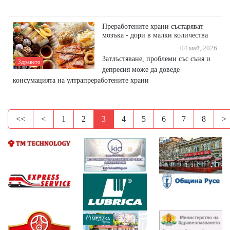
Преработените храни състаряват
мозъка - дори в малки количества
04 май, 2026
Затлъстяване, проблеми със съня и
Здравето
депресия може да доведе
консумацията на ултрапреработените храни
<<
<
1
2
3
4
5
6
7
8
>