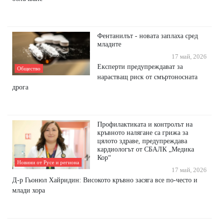
Фентанилът - новата заплаха сред
младите
17 май, 2026
Експерти предупреждават за
Общество
нарастващ риск от смъртоносната
дрога
Профилактиката и контролът на
кръвното налягане са грижа за
цялото здраве, предупреждава
кардиологът от СБАЛК „Медика
Кор“
Новини от Русе и региона
17 май, 2026
Д-р Гьонюл Хайридин: Високото кръвно засяга все по-често и
млади хора