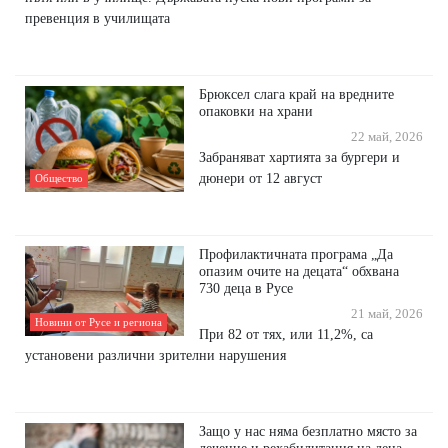
превенция в училищата
Брюксел слага край на вредните
опаковки на храни
22 май, 2026
Забраняват хартията за бургери и
дюнери от 12 август
Общество
Профилактичната програма „Да
опазим очите на децата“ обхвана
730 деца в Русе
21 май, 2026
Новини от Русе и региона
При 82 от тях, или 11,2%, са
установени различни зрителни нарушения
Защо у нас няма безплатно място за
лечение и рехабилитация на деца