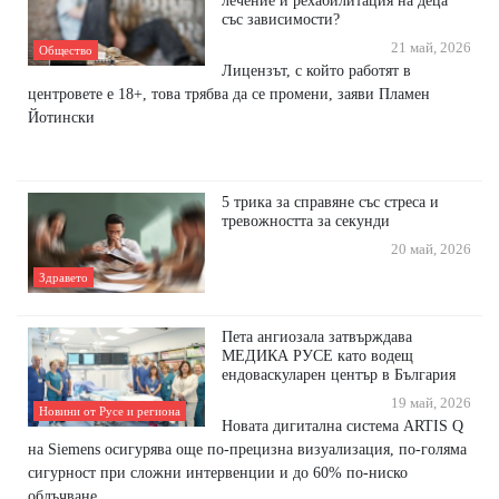
със зависимости?
21 май, 2026
Общество
Лицензът, с който работят в
центровете е 18+, това трябва да се промени, заяви Пламен
Йотински
5 трика за справяне със стреса и
трeвожността за секунди
20 май, 2026
Здравето
Пета ангиозала затвърждава
МЕДИКА РУСЕ като водещ
ендоваскуларен център в България
19 май, 2026
Новини от Русе и региона
Новата дигитална система ARTIS Q
на Siemens осигурява още по-прецизна визуализация, по-голяма
сигурност при сложни интервенции и до 60% по-ниско
облъчване