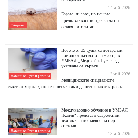
14 май, 2026
Гората ни зове, но нашата
предпазливост не трябва да ни
Общество
оставя нито за миг.
Повече от 35 души са потърсили
помощ от началото на месеца в
УМБАЛ ,,Медика" в Русе след
ухапване от кърлеж
13 май, 2026
Новини от Русе и региона
Медицинските специалисти
съветват хората да не се опитват сами да отстраняват кърлежа
Международно обучение в УМБАЛ
„Канев“ представи съвременни
техники за поставяне на порт-
системи
Новини от Русе и региона
13 май, 2026