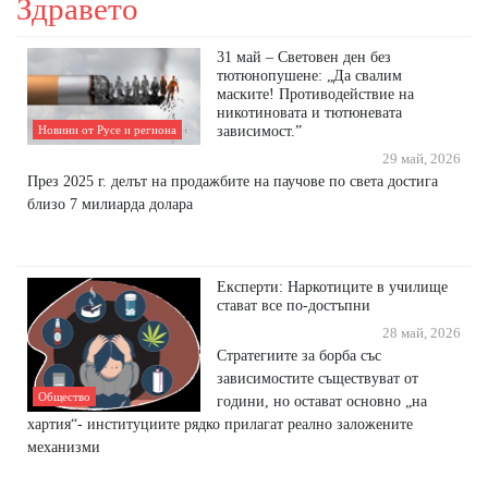
Здравето
31 май – Световен ден без
тютюнопушене: „Да свалим
маските! Противодействие на
никотиновата и тютюневата
зависимост.”
Новини от Русе и региона
29 май, 2026
През 2025 г. делът на продажбите на паучове по света достига
близо 7 милиарда долара
Експерти: Наркотиците в училище
стават все по-достъпни
28 май, 2026
Стратегиите за борба със
зависимостите съществуват от
Общество
години, но остават основно „на
хартия“- институциите рядко прилагат реално заложените
механизми