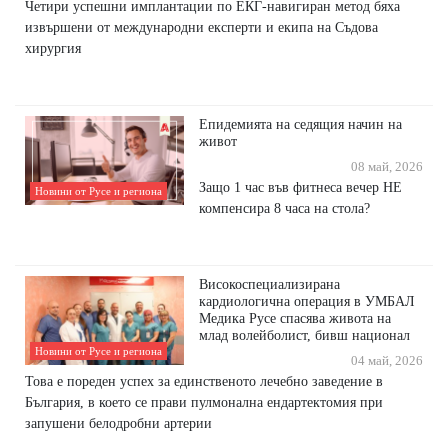
Четири успешни имплантации по ЕКГ-навигиран метод бяха
извършени от международни експерти и екипа на Съдова
хирургия
Епидемията на седящия начин на
живот
08 май, 2026
Защо 1 час във фитнеса вечер НЕ
Новини от Русе и региона
компенсира 8 часа на стола?
Високоспециализирана
кардиологична операция в УМБАЛ
Медика Русе спасява живота на
млад волейболист, бивш национал
Новини от Русе и региона
04 май, 2026
Това е пореден успех за единственото лечебно заведение в
България, в което се прави пулмонална ендартектомия при
запушени белодробни артерии