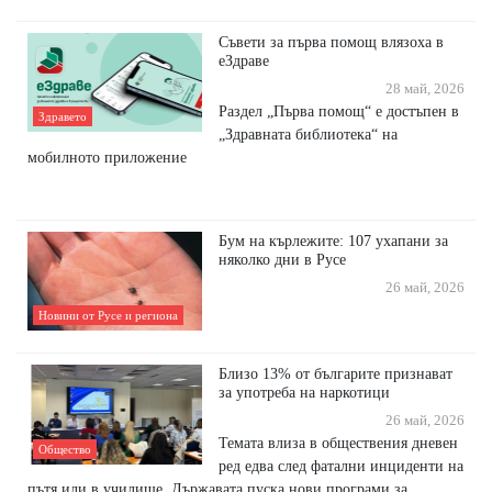
Съвети за първа помощ влязоха в
еЗдраве
28 май, 2026
Раздел „Първа помощ“ е достъпен в
Здравето
„Здравната библиотека“ на
мобилното приложение
Бум на кърлежите: 107 ухапани за
няколко дни в Русе
26 май, 2026
Новини от Русе и региона
Близо 13% от българите признават
за употреба на наркотици
26 май, 2026
Темата влиза в обществения дневен
Общество
ред едва след фатални инциденти на
пътя или в училище. Държавата пуска нови програми за