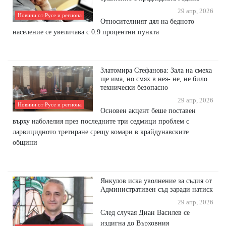
29 апр, 2026
Новини от Русе и региона
Относителният дял на бедното
население се увеличава с 0.9 процентни пункта
Златомира Стефанова: Зала на смеха
ще има, но смях в нея- не, не било
технически безопасно
29 апр, 2026
Новини от Русе и региона
Основен акцент беше поставен
върху наболелия през последните три седмици проблем с
ларвицидното третиране срещу комари в крайдунавските
общини
Янкулов иска уволнение за съдия от
Административен съд заради натиск
29 апр, 2026
След случая Диан Василев се
издигна до Върховния