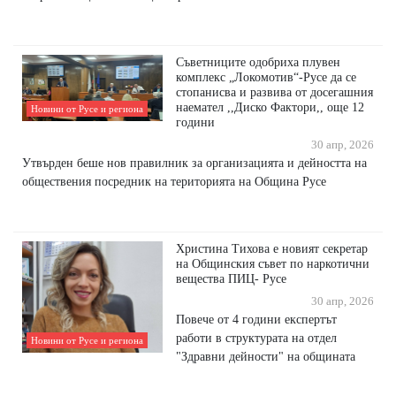
Съветниците одобриха плувен
комплекс „Локомотив“-Русе да се
стопанисва и развива от досегашния
наемател ,,Диско Фактори,, още 12
Новини от Русе и региона
години
30 апр, 2026
Утвърден беше нов правилник за организацията и дейността на
обществения посредник на територията на Община Русе
Христина Тихова е новият секретар
на Общинския съвет по наркотични
вещества ПИЦ- Русе
30 апр, 2026
Повече от 4 години експертът
работи в структурата на отдел
Новини от Русе и региона
"Здравни дейности" на общината