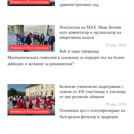
Новини от Русе и региона
административен съд
Популизъм на MAX: Иван Белчев
като коментатор и организатор на
обществени казуси
29 апр, 2026
Новини от Русе и региона
Кой и защо превръща
Математическата гимназия в заложник за пореден път на болни
амбиции и желание за реваншизъм?
Беленско ученическо надиграване с
повече от 450 участници и училища
от три русенски общини
29 апр, 2026
Основната цел е популяризиране на
Новини от Русе и региона
българския фолклор и традиции