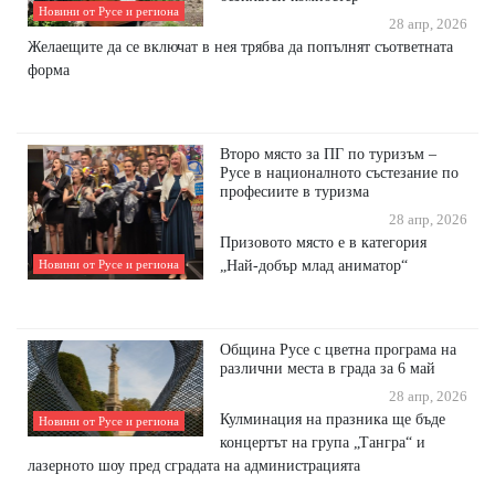
Новини от Русе и региона
28 апр, 2026
Желаещите да се включат в нея трябва да попълнят съответната
форма
Второ място за ПГ по туризъм –
Русе в националното състезание по
професиите в туризма
28 апр, 2026
Призовото място е в категория
„Най-добър млад аниматор“
Новини от Русе и региона
Община Русе с цветна програма на
различни места в града за 6 май
28 апр, 2026
Кулминация на празника ще бъде
Новини от Русе и региона
концертът на група „Тангра“ и
лазерното шоу пред сградата на администрацията