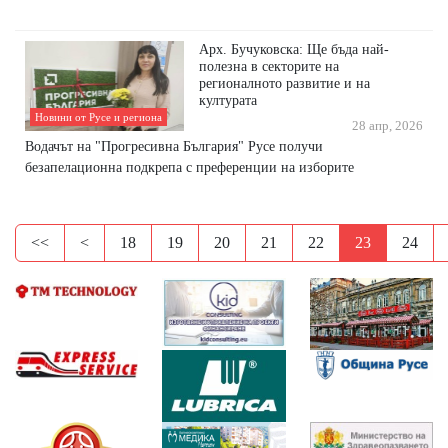
Арх. Бучуковска: Ще бъда най-
полезна в секторите на
регионалното развитие и на
културата
Новини от Русе и региона
28 апр, 2026
Водачът на "Прогресивна България" Русе получи
безапелационна подкрепа с преференции на изборите
<<
<
18
19
20
21
22
23
24