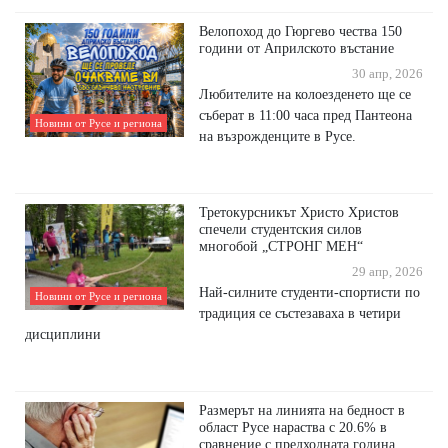
Велопоход до Гюргево чества 150
години от Априлското въстание
30 апр, 2026
Любителите на колоезденето ще се
съберат в 11:00 часа пред Пантеона
Новини от Русе и региона
на възрожденците в Русе.
Третокурсникът Христо Христов
спечели студентския силов
многобой „СТРОНГ МЕН“
29 апр, 2026
Най-силните студенти-спортисти по
Новини от Русе и региона
традиция се състезаваха в четири
дисциплини
Размерът на линията на бедност в
област Русе нараства с 20.6% в
сравнение с предходната година