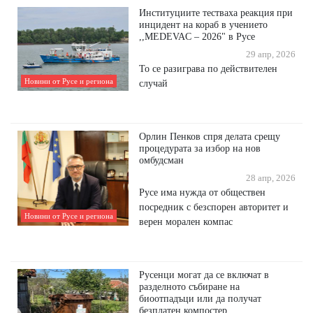
Институциите тестваха реакция при
инцидент на кораб в учението
,,MEDEVAC – 2026" в Русе
29 апр, 2026
То се разиграва по действителен
Новини от Русе и региона
случай
Орлин Пенков спря делата срещу
процедурата за избор на нов
омбудсман
28 апр, 2026
Русе има нужда от обществен
посредник с безспорен авторитет и
Новини от Русе и региона
верен морален компас
Русенци могат да се включат в
разделното събиране на
биоотпадъци или да получат
безплатен компостер