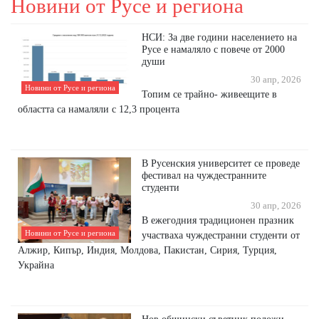
Новини от Русе и региона
НСИ: За две години населението на
Русе е намаляло с повече от 2000
души
30 апр, 2026
Новини от Русе и региона
Топим се трайно- живеещите в
областта са намаляли с 12,3 процента
В Русенския университет се проведе
фестивал на чуждестранните
студенти
30 апр, 2026
В ежегодния традиционен празник
Новини от Русе и региона
участваха чуждестранни студенти от
Алжир, Кипър, Индия, Молдова, Пакистан, Сирия, Турция,
Украйна