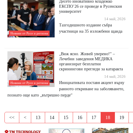
Десето иновативно младежко
ЕКСПО’26 се проведе в Русенския
университет
14 май, 2026
Тазгодишното издание събра
участници на 35 изложбени щанда
Новини от Русе и региона
„Виж ясно. Живей уверено!“ –
Лечебни заведения МЕДИКА
организират безплатни
скринингови прегледи за катаракта
14 май, 2026
Инициативата поставя акцент върху
Новини от Русе и региона
ранното откриване на заболяването,
познато още като „вътрешно перде“
<<
<
13
14
15
16
17
18
19