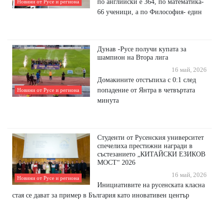
по английски е 364, по математика-
Новини от Русе и региона
66 ученици, а по Философия- един
Дунав -Русе получи купата за
шампион на Втора лига
16 май, 2026
Домакините отстъпиха с 0:1 след
попадение от Янтра в четвъртата
Новини от Русе и региона
минута
Студенти от Русенския университет
спечелиха престижни награди в
състезанието „КИТАЙСКИ ЕЗИКОВ
МОСТ“ 2026
16 май, 2026
Новини от Русе и региона
Инициативите на русенската класна
стая се дават за пример в България като иновативен център