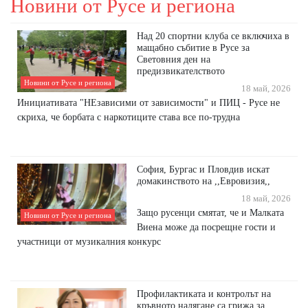
Новини от Русе и региона
Над 20 спортни клуба се включиха в
мащабно събитие в Русе за
Световния ден на
предизвикателството
Новини от Русе и региона
18 май, 2026
Инициативата "НЕзависими от зависимости" и ПИЦ - Русе не
скриха, че борбата с наркотиците става все по-трудна
София, Бургас и Пловдив искат
домакинството на ,,Евровизия,,
18 май, 2026
Защо русенци смятат, че и Малката
Новини от Русе и региона
Виена може да посрещне гости и
участници от музикалния конкурс
Профилактиката и контролът на
кръвното налягане са грижа за