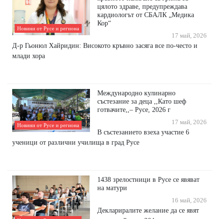
цялото здраве, предупреждава
кардиологът от СБАЛК „Медика
Кор“
Новини от Русе и региона
17 май, 2026
Д-р Гьонюл Хайридин: Високото кръвно засяга все по-често и
млади хора
Международно кулинарно
състезание за деца ,,Като шеф
готвачите,,– Русе, 2026 г
17 май, 2026
Новини от Русе и региона
В състезанието взеха участие 6
ученици от различни училища в град Русе
1438 зрелостници в Русе се явяват
на матури
16 май, 2026
Деклариралите желание да се явят