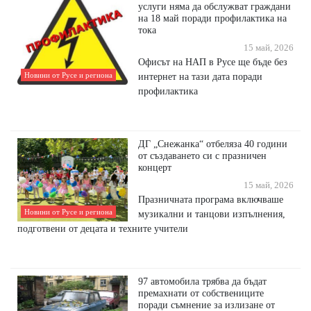
услуги няма да обслужват граждани
на 18 май поради профилактика на
тока
15 май, 2026
Офисът на НАП в Русе ще бъде без
Новини от Русе и региона
интернет на тази дата поради
профилактика
ДГ „Снежанка“ отбеляза 40 години
от създаването си с празничен
концерт
15 май, 2026
Празничната програма включваше
Новини от Русе и региона
музикални и танцови изпълнения,
подготвени от децата и техните учители
97 автомобила трябва да бъдат
премахнати от собствениците
поради съмнение за излизане от