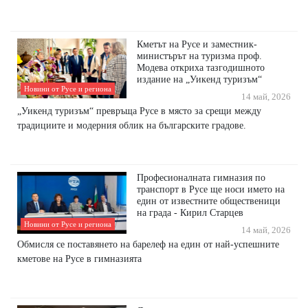
Кметът на Русе и заместник-
министърът на туризма проф.
Модева откриха тазгодишното
издание на „Уикенд туризъм“
Новини от Русе и региона
14 май, 2026
„Уикенд туризъм“ превръща Русе в място за срещи между
традициите и модерния облик на българските градове.
Професионалната гимназия по
транспорт в Русе ще носи името на
един от известните общественици
на града - Кирил Старцев
Новини от Русе и региона
14 май, 2026
Обмисля се поставянето на барелеф на един от най-успешните
кметове на Русе в гимназията