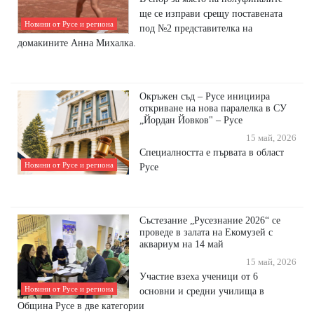
ще се изправи срещу поставената
Новини от Русе и региона
под №2 представителка на
домакините Анна Михалка.
Окръжен съд – Русе инициира
откриване на нова паралелка в СУ
„Йордан Йовков" – Русе
15 май, 2026
Специалността е първата в област
Новини от Русе и региона
Русе
Състезание „Русезнание 2026“ се
проведе в залата на Екомузей с
аквариум на 14 май
15 май, 2026
Участие взеха ученици от 6
Новини от Русе и региона
основни и средни училища в
Община Русе в две категории