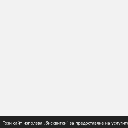
Този сайт използва „бисквитки“ за предоставяне на услугите