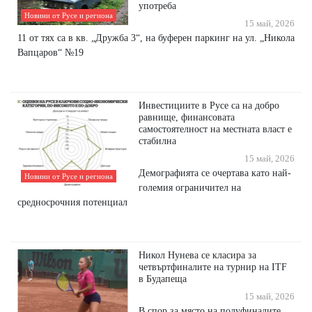
употреба
Новини от Русе и региона
15 май, 2026
11 от тях са в кв. „Дружба 3“, на буферен паркинг на ул. „Никола
Вапцаров“ №19
Инвестициите в Русе са на добро
равнище, финансовата
самостоятелност на местната власт е
стабилна
15 май, 2026
Демографията се очертава като най-
Новини от Русе и региона
големия ограничител на
средносрочния потенциал
Никол Нунева се класира за
четвъртфиналите на турнир на ITF
в Будапеща
15 май, 2026
В спор за място на полуфиналите