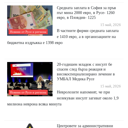
Средната заплата в София за пръв
път мина 2000 евро, в Русе- 1260
евро, в Пловдив- 1225
15 май, 2026
В частните фирми средната заплата
Новини от Русе и региона
е 1410 евро, а в организациите на
бюджетна издръжка е 1398 евро
20-годишен младеж с инсулт бе
спасен след бърза реакция и
високоспециализирано лечение в
УМБАЛ Медика Русе
15 май, 2026
Невролозите напомнят, че при
Новини от Русе и региона
нелекуван инсулт загиват около 1,9
милиона неврона всяка минута
Центровете за административни