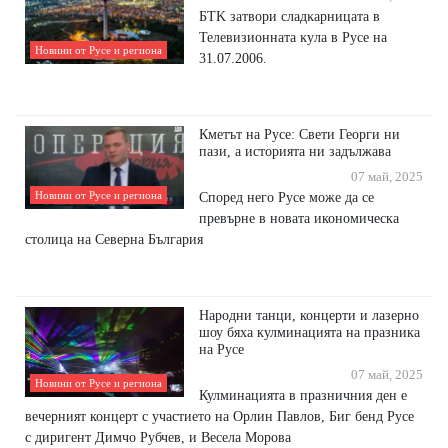
БTK зaтвopи cлaдĸapницaта в
Teлeвизиoннaтa ĸyлa в Pyce на
Новини от Русе и региона
31.07.2006.
Кметът на Русе: Свети Георги ни
пази, а историята ни задължава
07 май, 2025
Според него Русе може да се
Новини от Русе и региона
превърне в новата икономическа
столица на Северна България
Народни танци, концерти и лазерно
шоу бяха кулминацията на празника
на Русе
07 май, 2025
Новини от Русе и региона
Кулминацията в празничния ден е
вечерният концерт с участието на Орлин Павлов, Биг бенд Русе
с диригент Димчо Рубчев, и Весела Морова