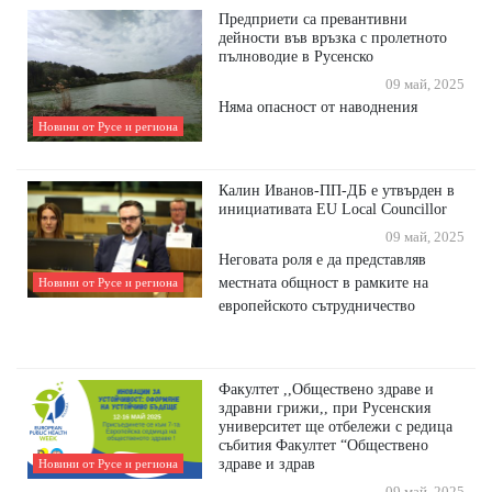
Предприети са превантивни
дейности във връзка с пролетното
пълноводие в Русенско
09 май, 2025
Няма опасност от наводнения
Новини от Русе и региона
Калин Иванов-ПП-ДБ е утвърден в
инициативата EU Local Councillor
09 май, 2025
Неговата роля е да представляв
местната общност в рамките на
Новини от Русе и региона
европейското сътрудничество
Факултет ,,Обществено здраве и
здравни грижи,, при Русенския
университет ще отбележи с редица
събития Факултет “Обществено
здраве и здрав
Новини от Русе и региона