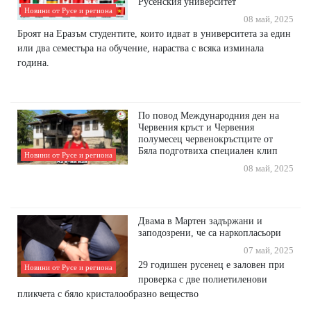
Русенския университет
Новини от Русе и региона
08 май, 2025
Броят на Еразъм студентите, които идват в университета за един
или два семестъра на обучение, нараства с всяка изминала
година.
По повод Международния ден на
Червения кръст и Червения
полумесец червенокръстците от
Бяла подготвиха специален клип
Новини от Русе и региона
08 май, 2025
Двама в Мартен задържани и
заподозрени, че са наркопласьори
07 май, 2025
29 годишен русенец е заловен при
Новини от Русе и региона
проверка с две полиетиленови
пликчета с бяло кристалообразно вещество