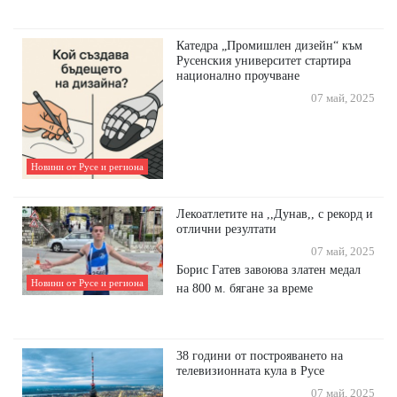
Катедра „Промишлен дизейн“ към
Русенския университет стартира
национално проучване
07 май, 2025
Новини от Русе и региона
Лекоатлетите на ,,Дунав,, с рекорд и
отлични резултати
07 май, 2025
Борис Гатев завоюва златен медал
Новини от Русе и региона
на 800 м. бягане за време
38 години от построяването на
телевизионната кула в Русе
07 май, 2025