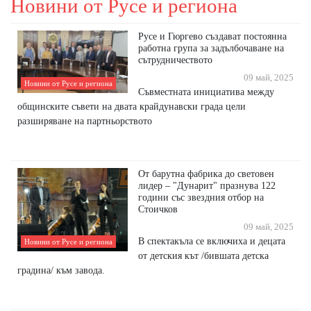
Новини от Русе и региона
Русе и Гюргево създават постоянна
работна група за задълбочаване на
сътрудничеството
09 май, 2025
Новини от Русе и региона
Съвместната инициатива между
общинските съвети на двата крайдунавски града цели
разширяване на партньорството
От барутна фабрика до световен
лидер – "Дунарит" празнува 122
години със звездния отбор на
Стоичков
09 май, 2025
В спектакъла се включиха и децата
Новини от Русе и региона
от детския кът /бившата детска
градина/ към завода.