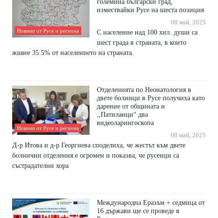
големина български град,
измествайки Русе на шеста позиция
08 май, 2025
Новини от Русе и региона
С население над 100 хил. души са
шест града в страната, в които
живее 35.5% от населението на страната.
Отделенията по Неонатология в
двете болници в Русе получиха като
дарение от общината и
,,Патиланци“ два
видеоларингоскопа
Новини от Русе и региона
08 май, 2025
Д-р Итова и д-р Георгиева споделиха, че жестът към двете
болнични отделения е огромен и показва, че русенци са
състрадателни хора
Международна Еразъм + седмица от
16 държави ще се проведе в