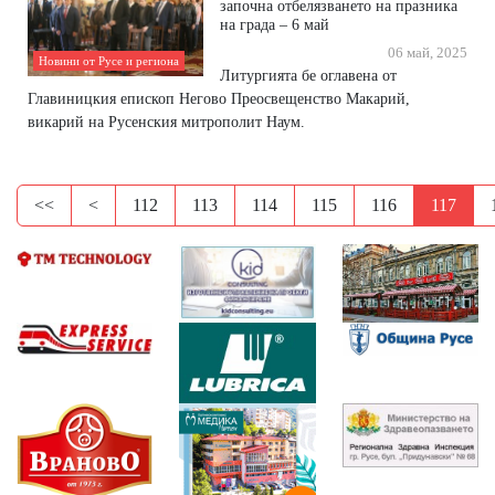
започна отбелязването на празника
на града – 6 май
06 май, 2025
Новини от Русе и региона
Литургията бе оглавена от
Главиницкия епископ Негово Преосвещенство Макарий,
викарий на Русенския митрополит Наум.
<<
<
112
113
114
115
116
117