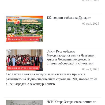
09 май, 2025
122-години отбелязва Дунарит
09 май, 2025
Новини от Русе и региона
БЧК – Русе отбеляза
Международния ден на Червения
кръст и Червения полумесец и
отличи доброволци и служители
Новини от Русе и региона
08 май, 2025
Със златна значка за заслуги за изключителен принос в
развитието на Водно-спасителната служба на БЧК, повече от 20
г., бе награден Александър Тончев
НСИ: Стара Загора става петият по