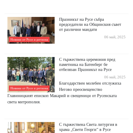
Празникът на Русе събра
председатели на Общинския съвет
от различни мандати
06 май, 2025
Новини от Русе и региона
С тържествена церемония пред
паметника на Батенберг бе
отбелязан Празникът на Русе
06 май, 2025
Благодарствен молебен отслужиха
Новини от Русе и региона
Негово преосвещенство
Главиницкият епископ Макарий и свещеници от Русенската
света митрополия.
С тържествена Света литургия в
храма „Свети Георги“ в Русе